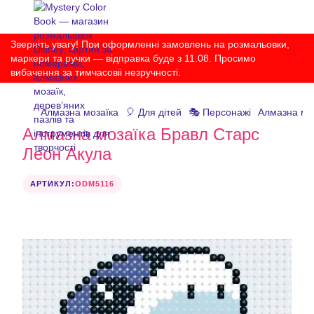
Зверніть увагу! При оформленні замовлень на розмальовки,
маркери та ручки — відправка буде з 11.08. Просимо
вибачення за тимчасовіі незручності.
Алмазна мозаїка
🎈 Для дітей
🎭 Персонажі
Алмазна мо
Алмазна мозаїка Бравл Старс
Леон Акула
АРТИКУЛ:
ODM5116