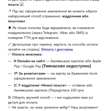
пошта
📍 Під час оформлення замовлення ви можете обрати
найзручніший спосіб отримання:
відділення або
поштомат
.
🔔 Як тільки посилка буде відправлена, ви отримаєте
повідомлення (через Telegram, Viber або SMS) із
номером ТТН для відстеження.
🔗 Детальніше про терміни, вартість та способи оплати
читайте на сторінці:
Оплата і доставка
✅
Оплата можлива:
🌐
Онлайн на сайті
— банківською карткою або
Apple
(Тимчасово недоступно)
Pay / Google Pay
💳
За реквізитами
— на картку за бажанням після
оформлення замовлення
💵
У відділенні «Нової пошти»
— готівкою або
банківською карткою (Передплата 150 грн)
📝 Оберіть зручний спосіб — і ми надішлемо вам усі
деталі для оплати.
✨ Не знаєте, на чому зупинити вибір? Наш асортимент