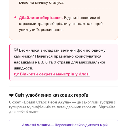
клею на кінчику стилуса.
Дбайливе зберігання:
Відкриті пакетики зі
стразами краще зберігати у зіп-пакетах, щоб
уникнути їх розсипання.
💡 Втомилися викладати великий фон по одному
камінчику? Навчіться правильно користуватися
насадками на 3, 6 та 9 стразів для максимальної
швидкості.
👉 Відкрити секрети майстрів у блозі
❤️ Світ улюблених казкових героїв
Сюжет
«Бравл Старс Леон Акула»
— це захопливі зустрічі з
кумирами мультфільмів та легендарними героями. Відкрийте
для себе більше:
Алмазні мозаїки — Персонажі: сяйво дитячих мрій