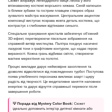
Сюжет зображує легендарного бійця Леона у його
впізнаваному костюмі морського хижака. Синій капюшон
із білими зубами та гострим плавцем створює образ
зухвалого майстра маскування. Центральним акцентом
композиції виступає яскрава жовта деталь костюма, що
контрастує з глибокими відтінками синього.
Спеціальне гранування кристалів забезпечує об’ємний
3D-ефект, перетворюючи піксельне зображення на
справжній витвір мистецтва. Палітра поєднує насичені
лазурові тони з графітовим контуром, що надає герою
виразності. Кожна грань відбиває світло, створюючи
магічне мерехтіння на полотні.
Процес викладки дарує неймовірне захоплення та
дозволяє відволіктися від повсякденних турбот. Поступова
поява улюбленого персонажа викликає азарт і щиру
радість від творчості. Це медитативне заняття наповнює
енергією та дарує відчуття справжньої перемоги після
завершення роботи.
💡 Порада від Mystery Color Book:
Сюжет
ідеально доповнить інтер’єр дитячої кімнати або