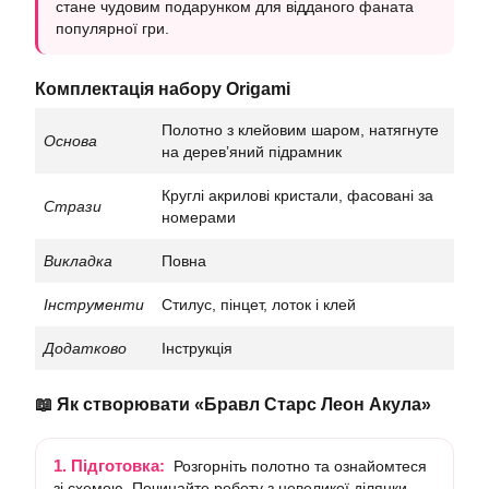
стане чудовим подарунком для відданого фаната
популярної гри.
Комплектація набору Origami
Полотно з клейовим шаром, натягнуте
Основа
на деревʼяний підрамник
Круглі акрилові кристали, фасовані за
Стрази
номерами
Викладка
Повна
Інструменти
Стилус, пінцет, лоток і клей
Додатково
Інструкція
📖 Як створювати «Бравл Старс Леон Акула»
1. Підготовка:
Розгорніть полотно та ознайомтеся
зі схемою. Починайте роботу з невеликої ділянки,