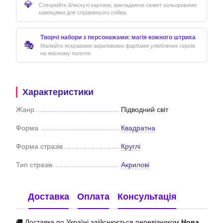
💎
Створюйте блискучі картини, викладаючи сюжет кольоровими
камінцями для справжнього сяйва.
Творчі набори з персонажами: магія кожного штриха
🎭
Малюйте яскравими акриловими фарбами улюблених героїв
на якісному полотні.
Характеристики
Жанр
Підводний світ
Форма
Квадратна
Форма стразів
Круглі
Тип стразів
Акрилові
Доставка
Оплата
Консультація
🚚 Доставка по Україні здійснюється перевізником
Нова