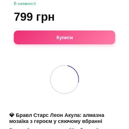
В наявності
799 грн
Купити
💎 Бравл Старс Леон Акула: алмазна
мозаїка з героєм у сяючому вбранні