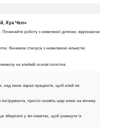
й, Хуа Чєн»
. Починайте роботу з невеликої ділянки, відгинаючи
ток. Кінчиком стилуса з невеликою кількістю
имволу на клейкій основі полотна.
нки, над якою зараз працюєте, щоб клей не
інструмента, просто оновіть шар клею на кінчику
е зберігати у зіп-пакетах, щоб уникнути їх