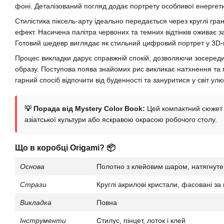
фоні. Деталізований погляд додає портрету особливої енергетик
Стилістика піксель-арту ідеально передається через круглі гра
ефект. Насичена палітра червоних та темних відтінків оживає з
Готовий шедевр виглядає як стильний цифровий портрет у 3D-
Процес викладки дарує справжній спокій, дозволяючи зосеред
образу. Поступова поява знайомих рис викликає натхнення та 
гарний спосіб відпочити від буденності та зануритися у світ улюб
💡 Порада від Mystery Color Book:
Цей компактний сюжет 
азіатської культури або яскравою окрасою робочого столу.
Що в коробці Origami? 📦
Основа
Полотно з клейовим шаром, натягнуте
Стрази
Круглі акрилові кристали, фасовані з
Викладка
Повна
Інструменти
Стилус, пінцет, лоток і клей