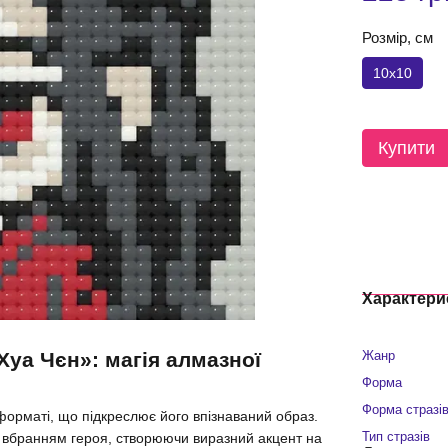
Розмір, см
10x10
Купити
Характери
Хуа Чєн»: магія алмазної
Жанр
Форма
Форма стразі
орматі, що підкреслює його впізнаваний образ.
Тип стразів
м вбранням героя, створюючи виразний акцент на