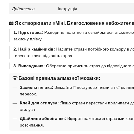
Додатково
Інструкція
📖 Як створювати «Міні. Благословення небожителе
1. Підготовка:
Розгорніть полотно та ознайомтеся зі схемою
захисну плівку.
2. Набір камінчиків:
Насипте стрази потрібного кольору в ло
гелевого клею підхопіть страз.
3. Викладання:
Обережно притисніть страз до відповідного с
💡 Базові правила алмазної мозаїки:
Захисна плівка:
Знімайте її поступово тільки з тієї діля
пересох.
Клей для стилуса:
Якщо стрази перестали прилипати до 
стилуса.
Дбайливе зберігання:
Відкриті пакетики зі стразами кращ
розсипання.