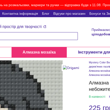
ь на розмальовки, маркери та ручки — відправка буде з 11.08. Прос
Контактна інформація
Блог
Відгуки про магазин
Бонуси та З
й простір для творчості 🎨
Приймаємо
цілодобов
и
Алмазна мозаїка
Інструменти дл
Mystery Color B
дерев’яних пазлі
Алмазна мозаїк
Алмазна мозаїка
Алмазна 
небожите
В наявності
225 гр