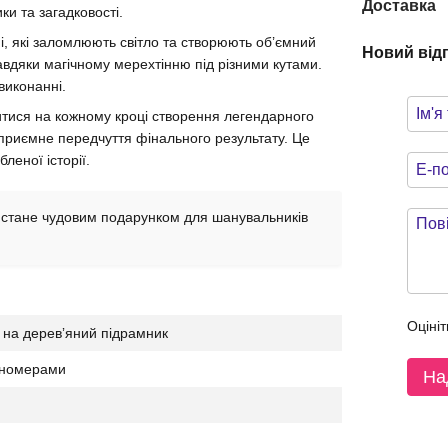
Доставка
и та загадковості.
ні, які заломлюють світло та створюють об’ємний
Новий від
авдяки магічному мерехтінню під різними кутами.
виконанні.
итися на кожному кроці створення легендарного
приємне передчуття фінального результату. Це
леної історії.
стане чудовим подарунком для шанувальників
Оцініт
 на деревʼяний підрамник
а номерами
На