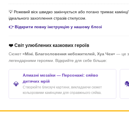
💡 Рожевий віск швидко закінчується або погано тримає камінц
ідеального захоплення стразів стилусом.
👉 Відкрити повну інструкцію у нашому блозі
❤️ Світ улюблених казкових героїв
Сюжет
«Міні. Благословення небожителей, Хуа Чєн»
— це з
легендарними героями. Відкрийте для себе більше:
Алмазні мозаїки — Персонажі: сяйво
дитячих мрій
💎

Створюйте блискучі картини, викладаючи сюжет
кольоровими камінцями для справжнього сяйва.