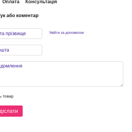
Оплата
Консультація
гук або коментар
Увійти за допомогою
ь товар
діслати