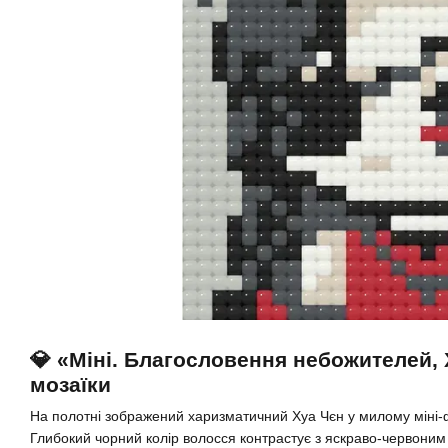
💎 «Міні. Благословення небожителей, 
мозаїки
На полотні зображений харизматичний Хуа Чєн у милому міні-ф
Глибокий чорний колір волосся контрастує з яскраво-червони