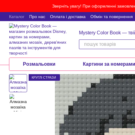
Перейти до основного контенту
Зверніть увагу! При оформленні замовлен
Каталог
Про нас
Оплата і доставка
Обмін та повернення
Mystery Color Book — тві
Розмальовки
Картини за номерам
КРУГЛІ СТРАЗИ