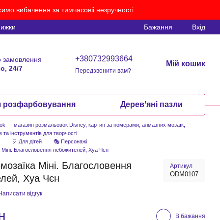
имо вибачення за тимчасовіі незручності.
нижки
Бажання
Вхід
+380732993664
 замовлення
Мій кошик
о, 24/7
Передзвонити вам?
я розфарбовування
Деревʼяні пазли
ook — магазин розмальовок Disney, картин за номерами, алмазних мозаїк,
в та інструментів для творчості
а
🎈 Для дітей
🎭 Персонажі
 Міні. Благословення небожителей, Хуа Чєн
мозаїка Міні. Благословення
Артикул
ODM0107
лей, Хуа Чєн
Написати відгук
н
В бажання