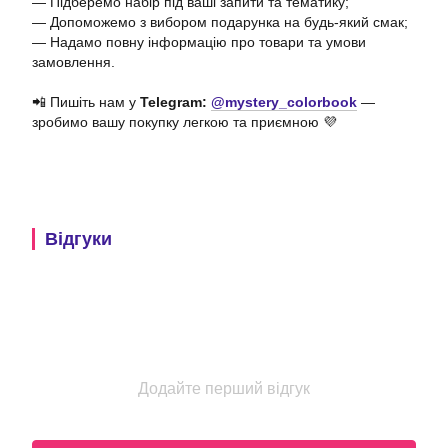
— Підберемо набір під ваші запити та тематику;
— Допоможемо з вибором подарунка на будь-який смак;
— Надамо повну інформацію про товари та умови
замовлення.
📲 Пишіть нам у
Telegram:
@mystery_colorbook
—
зробимо вашу покупку легкою та приємною 💜
Відгуки
Додайте перший відгук