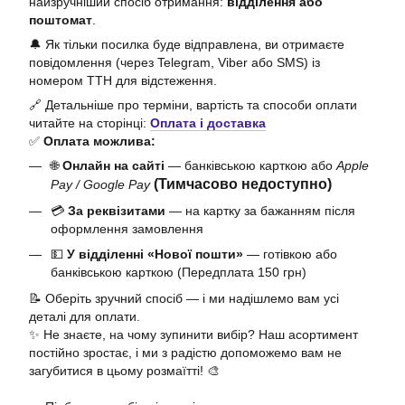
найзручніший спосіб отримання:
відділення або
поштомат
.
🔔 Як тільки посилка буде відправлена, ви отримаєте
повідомлення (через Telegram, Viber або SMS) із
номером ТТН для відстеження.
🔗 Детальніше про терміни, вартість та способи оплати
читайте на сторінці:
Оплата і доставка
✅
Оплата можлива:
🌐
Онлайн на сайті
— банківською карткою або
Apple
(Тимчасово недоступно)
Pay / Google Pay
💳
За реквізитами
— на картку за бажанням після
оформлення замовлення
💵
У відділенні «Нової пошти»
— готівкою або
банківською карткою (Передплата 150 грн)
📝 Оберіть зручний спосіб — і ми надішлемо вам усі
деталі для оплати.
✨ Не знаєте, на чому зупинити вибір? Наш асортимент
постійно зростає, і ми з радістю допоможемо вам не
загубитися в цьому розмаїтті! 🎨