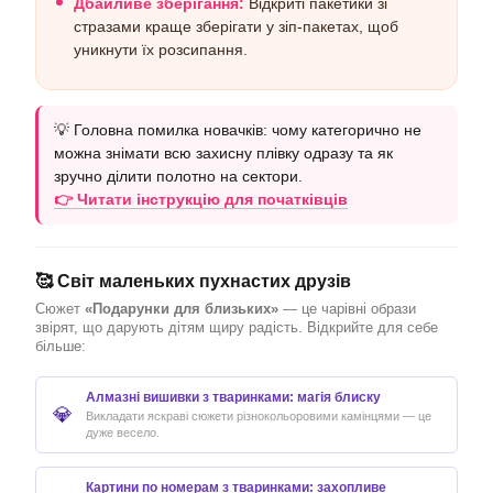
Дбайливе зберігання:
Відкриті пакетики зі
стразами краще зберігати у зіп-пакетах, щоб
уникнути їх розсипання.
💡 Головна помилка новачків: чому категорично не
можна знімати всю захисну плівку одразу та як
зручно ділити полотно на сектори.
👉 Читати інструкцію для початківців
🥰 Світ маленьких пухнастих друзів
Сюжет
«Подарунки для близьких»
— це чарівні образи
звірят, що дарують дітям щиру радість. Відкрийте для себе
більше:
Алмазні вишивки з тваринками: магія блиску
💎
Викладати яскраві сюжети різнокольоровими камінцями — це
дуже весело.
Картини по номерам з тваринками: захопливе