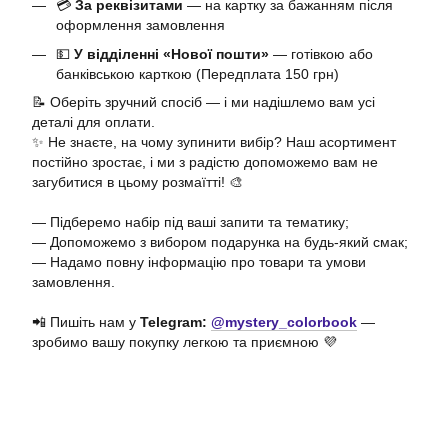
💳
За реквізитами
— на картку за бажанням після
оформлення замовлення
💵
У відділенні «Нової пошти»
— готівкою або
банківською карткою (Передплата 150 грн)
📝 Оберіть зручний спосіб — і ми надішлемо вам усі
деталі для оплати.
✨ Не знаєте, на чому зупинити вибір? Наш асортимент
постійно зростає, і ми з радістю допоможемо вам не
загубитися в цьому розмаїтті! 🎨
— Підберемо набір під ваші запити та тематику;
— Допоможемо з вибором подарунка на будь-який смак;
— Надамо повну інформацію про товари та умови
замовлення.
📲 Пишіть нам у
Telegram:
@mystery_colorbook
—
зробимо вашу покупку легкою та приємною 💜