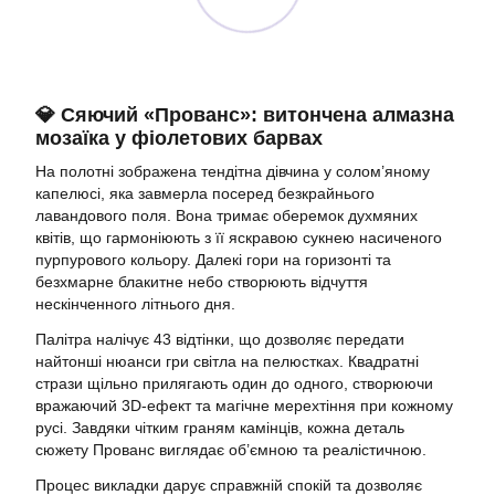
💎 Сяючий «Прованс»: витончена алмазна
мозаїка у фіолетових барвах
На полотні зображена тендітна дівчина у солом’яному
капелюсі, яка завмерла посеред безкрайнього
лавандового поля. Вона тримає оберемок духмяних
квітів, що гармоніюють з її яскравою сукнею насиченого
пурпурового кольору. Далекі гори на горизонті та
безхмарне блакитне небо створюють відчуття
нескінченного літнього дня.
Палітра налічує 43 відтінки, що дозволяє передати
найтонші нюанси гри світла на пелюстках. Квадратні
стрази щільно прилягають один до одного, створюючи
вражаючий 3D-ефект та магічне мерехтіння при кожному
русі. Завдяки чітким граням камінців, кожна деталь
сюжету Прованс виглядає об’ємною та реалістичною.
Процес викладки дарує справжній спокій та дозволяє