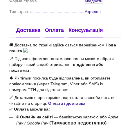
Форма стразів
Квадратні
Тип стразів
Акрилові
Доставка
Оплата
Консультація
🚚 Доставка по Україні здійснюється перевізником
Нова
пошта
📍 Під час оформлення замовлення ви можете обрати
найзручніший спосіб отримання:
відділення або
поштомат
.
🔔 Як тільки посилка буде відправлена, ви отримаєте
повідомлення (через Telegram, Viber або SMS) із
номером ТТН для відстеження.
🔗 Детальніше про терміни, вартість та способи оплати
читайте на сторінці:
Оплата і доставка
✅
Оплата можлива:
🌐
Онлайн на сайті
— банківською карткою або
Apple
(Тимчасово недоступно)
Pay / Google Pay