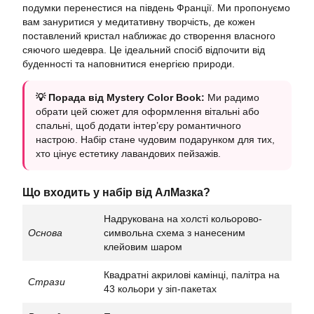
подумки перенестися на південь Франції. Ми пропонуємо
вам зануритися у медитативну творчість, де кожен
поставлений кристал наближає до створення власного
сяючого шедевра. Це ідеальний спосіб відпочити від
буденності та наповнитися енергією природи.
💡 Порада від Mystery Color Book:
Ми радимо
обрати цей сюжет для оформлення вітальні або
спальні, щоб додати інтер’єру романтичного
настрою. Набір стане чудовим подарунком для тих,
хто цінує естетику лавандових пейзажів.
Що входить у набір від АлМазка?
Надрукована на холсті кольорово-
Основа
символьна схема з нанесеним
клейовим шаром
Квадратні акрилові камінці, палітра на
Стрази
43 кольори у зіп-пакетах