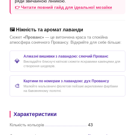
ряди звичайною лінійкою.
👉 Читати повний гайд для ідеальної мозаїки
🖼️ Ніжність та аромат лаванди
Сюжет
«Прованс»
— це витончена краса та спокійна
атмосфера сонячного Провансу. Відкрийте для себе більше:
Алмазні вишивки з лавандою: сяючий Прованс
💎
Викладайте блискучі квіткові сюжети яскравими камінцями для
створення шедеврів.
Картини по номерам з лавандою: дух Провансу
🎨
Малюйте мальовничі фіолетові пейзажі акриловими фарбами
на бавовняному полотні.
Характеристики
Кількість кольорів
43