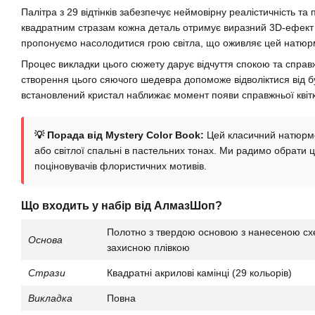
Палітра з 29 відтінків забезпечує неймовірну реалістичність та
квадратним стразам кожна деталь отримує виразний 3D-ефект т
пропонуємо насолодитися грою світла, що оживляє цей натюр
Процес викладки цього сюжету дарує відчуття спокою та справ
створення цього сяючого шедевра допоможе відволіктися від 
встановлений кристал наближає момент появи справжньої квітко
💡 Порада від Mystery Color Book:
Цей класичний натюрмо
або світлої спальні в пастельних тонах. Ми радимо обрати
поціновувачів флористичних мотивів.
Що входить у набір від АлмазШоп?
Полотно з твердою основою з нанесеною сх
Основа
захисною плівкою
Стрази
Квадратні акрилові камінці (29 кольорів)
Викладка
Повна