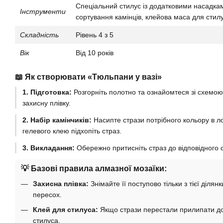
Спеціальний стилус із додатковими насадками
Інструменти
сортування камінців, клейова маса для стил
Складність
Рівень 4 з 5
Вік
Від 10 років
📖 Як створювати «Тюльпани у вазі»
1. Підготовка:
Розгорніть полотно та ознайомтеся зі схемою
захисну плівку.
2. Набір камінчиків:
Насипте стрази потрібного кольору в ло
гелевого клею підхопіть страз.
3. Викладання:
Обережно притисніть страз до відповідного с
💡 Базові правила алмазної мозаїки:
Захисна плівка:
Знімайте її поступово тільки з тієї діля
пересох.
Клей для стилуса:
Якщо стрази перестали прилипати до 
стилуса.