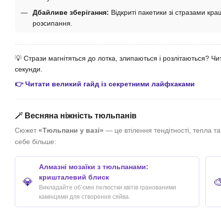
Дбайливе зберігання:
Відкриті пакетики зі стразами кращ
розсипання.
💡 Стрази магнітяться до лотка, злипаються і розлітаються? Чи
секунди.
👉 Читати великий гайд із секретними лайфхаками
🪄 Весняна ніжність тюльпанів
Сюжет
«Тюльпани у вазі»
— це втілення тендітності, тепла т
себе більше:
Алмазні мозаїки з тюльпанами:
кришталевий блиск
💎

Викладайте об’ємні пелюстки квітів гранованими
камінцями для створення сяйва.