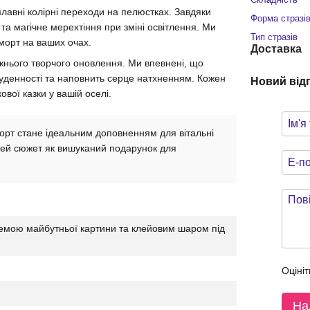
 плавні колірні переходи на пелюстках. Завдяки
Форма стразі
а магічне мерехтіння при зміні освітлення. Ми
Тип стразів
морт на ваших очах.
Доставка
жнього творчого оновлення. Ми впевнені, що
буденності та наповнить серце натхненням. Кожен
Новий від
вої казки у вашій оселі.
рт стане ідеальним доповненням для вітальні
 цей сюжет як вишуканий подарунок для
емою майбутньої картини та клейовим шаром під
Оцініт
На