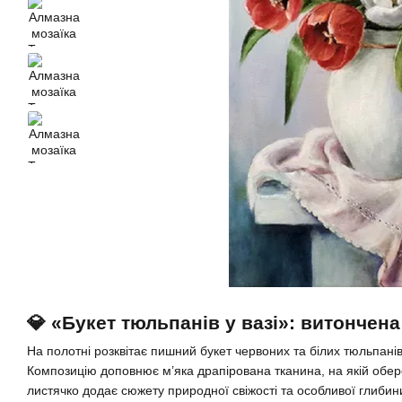
💎 «Букет тюльпанів у вазі»: витончена
На полотні розквітає пишний букет червоних та білих тюльпанів,
Композицію доповнює м’яка драпірована тканина, на якій обер
листячко додає сюжету природної свіжості та особливої глибин