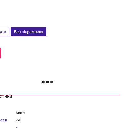
иком
Без підрамника
стики
Квіти
ьорів
29
4