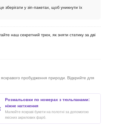
е зберігати у зіп-пакетах, щоб уникнути їх
тайте наш секретний трюк, як зняти статику за дві
а яскравого пробудження природи. Відкрийте для
Розмальовки по номерах з тюльпанами:
ніжне натхнення

Малюйте яскраві букети на полотні за допомогою
якісних акрилових фарб.