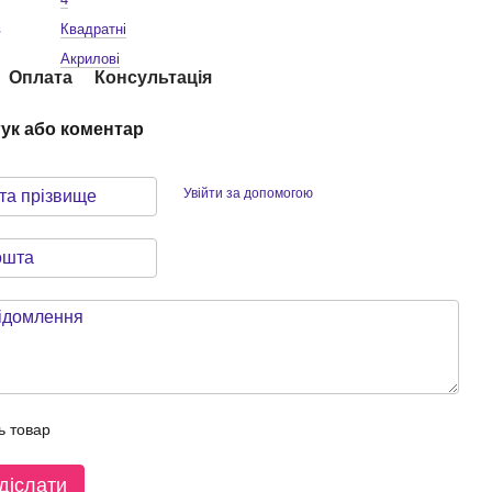
в
Квадратні
Акрилові
Оплата
Консультація
гук або коментар
Увійти за допомогою
ь товар
діслати