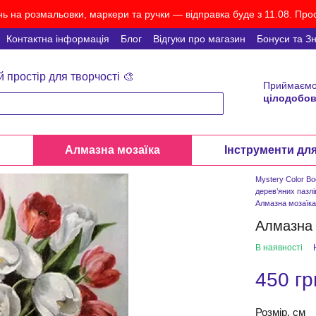
ь на розмальовки, маркери та ручки — відправка буде з 11.08. Прос
Контактна інформація
Блог
Відгуки про магазин
Бонуси та З
й простір для творчості 🎨
Приймаємо
цілодобов
и
Алмазна мозаїка
Інструменти дл
Mystery Color B
дерев’яних пазлі
Алмазна мозаїк
Алмазна 
В наявності
450 гр
Розмір, см