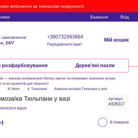
имо вибачення за тимчасовіі незручності.
нижки
Бажання
Вхід
+380732993664
 замовлення
Мій кошик
о, 24/7
Передзвонити вам?
я розфарбовування
Деревʼяні пазли
ook — магазин розмальовок Disney, картин за номерами, алмазних мозаїк,
в та інструментів для творчості
а
🌸 Квіти
🌷 Тюльпани
Алмазна мозаїка Тюльпани у вазі
мозаїка Тюльпани у вазі
Артикул
AS35117
Написати відгук
н
В бажання