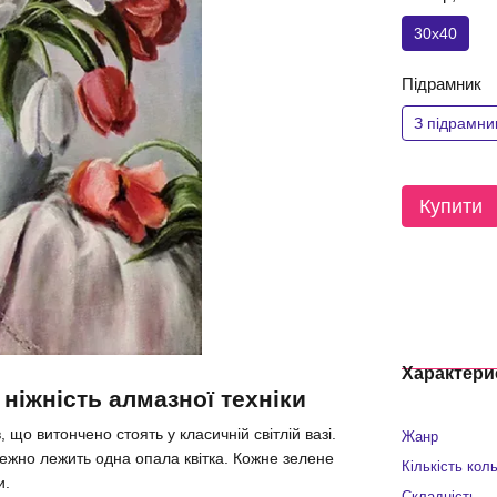
30x40
Підрамник
З підрамн
Купити
Характери
 ніжність алмазної техніки
 що витончено стоять у класичній світлій вазі.
Жанр
ежно лежить одна опала квітка. Кожне зелене
Кількість кол
и.
Складність