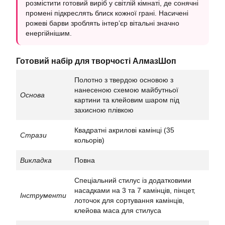
розмістити готовий виріб у світлій кімнаті, де сонячні
промені підкреслять блиск кожної грані. Насичені
рожеві барви зроблять інтер’єр вітальні значно
енергійнішим.
Готовий набір для творчості АлмазШоп
Полотно з твердою основою з
нанесеною схемою майбутньої
Основа
картини та клейовим шаром під
захисною плівкою
Квадратні акрилові камінці (35
Стрази
кольорів)
Викладка
Повна
Спеціальний стилус із додатковими
насадками на 3 та 7 камінців, пінцет,
Інструменти
лоточок для сортування камінців,
клейова маса для стилуса