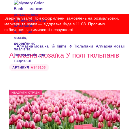
Зверніть увагу! При оформленні замовлень на розмальовки,
маркери та ручки — відправка буде з 11.08. Просимо
вибачення за тимчасовіі незручності.
Алмазна мозаїка
🌸 Квіти
🌷 Тюльпани
Алмазна мозаїка 
Алмазна мозаїка У полі тюльпанів
АРТИКУЛ:
AS45108
КВАДРАТНІ СТРАЗИ