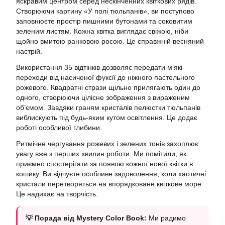
яскравим центром серед нескінченних квіткових рядів.
Створюючи картину «У полі тюльпанів», ви поступово
заповнюєте простір пишними бутонами та соковитим
зеленим листям. Кожна квітка виглядає свіжою, ніби
щойно вмитою ранковою росою. Це справжній весняний
настрій.
Використання 35 відтінків дозволяє передати м’які
переходи від насиченої фуксії до ніжного пастельного
рожевого. Квадратні стрази щільно прилягають один до
одного, створюючи цілісне зображення з вираженим
об’ємом. Завдяки граням кристалів пелюстки тюльпанів
виблискують під будь-яким кутом освітлення. Це додає
роботі особливої глибини.
Ритмічне чергування рожевих і зелених тонів захоплює
увагу вже з перших хвилин роботи. Ми помітили, як
приємно спостерігати за появою кожної нової квітки в
кошику. Ви відчуєте особливе задоволення, коли хаотичні
кристали перетворяться на впорядковане квіткове море.
Це надихає на творчість.
💡 Порада від Mystery Color Book:
Ми радимо