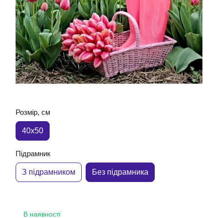
Розмір, см
40x50
Підрамник
З підрамником
Без підрамника
В наявності