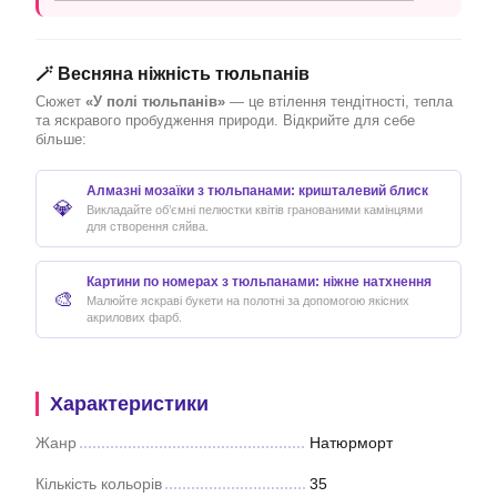
🪄 Весняна ніжність тюльпанів
Сюжет
«У полі тюльпанів»
— це втілення тендітності, тепла
та яскравого пробудження природи. Відкрийте для себе
більше:
Алмазні мозаїки з тюльпанами: кришталевий блиск
💎
Викладайте об’ємні пелюстки квітів гранованими камінцями
для створення сяйва.
Картини по номерах з тюльпанами: ніжне натхнення
🎨
Малюйте яскраві букети на полотні за допомогою якісних
акрилових фарб.
Характеристики
Жанр
Натюрморт
Кількість кольорів
35