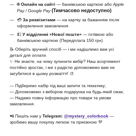
🌐
Онлайн на сайті
— банківською карткою або
Apple
(Тимчасово недоступно)
Pay / Google Pay
💳
За реквізитами
— на картку за бажанням після
оформлення замовлення
💵
У відділенні «Нової пошти»
— готівкою або
банківською карткою (Передплата 150 грн)
📝 Оберіть зручний спосіб — і ми надішлемо вам усі
деталі для оплати.
✨ Не знаєте, на чому зупинити вибір? Наш асортимент
постійно зростає, і ми з радістю допоможемо вам не
загубитися в цьому розмаїтті! 🎨
— Підберемо набір під ваші запити та тематику;
— Допоможемо з вибором подарунка на будь-який смак;
— Надамо повну інформацію про товари та умови
замовлення.
📲 Пишіть нам у
Telegram:
@mystery_colorbook
—
зробимо вашу покупку легкою та приємною 💜