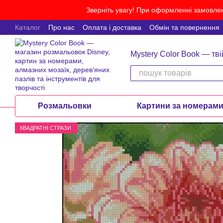
Перейти до основного контенту
Зверніть увагу! При оформленні замовлен
Каталог
Про нас
Оплата і доставка
Обмін та повернення
Mystery Color Book — тві
Розмальовки
Картини за номерам
КВАДРАТНІ СТРАЗИ