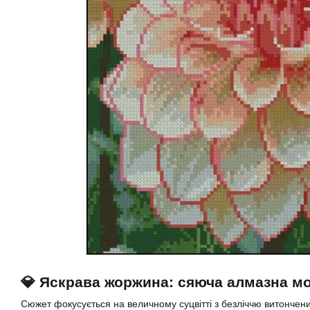
💎 Яскрава жоржина: сяюча алмазна мо
Сюжет фокусується на величному суцвітті з безліччю витончени