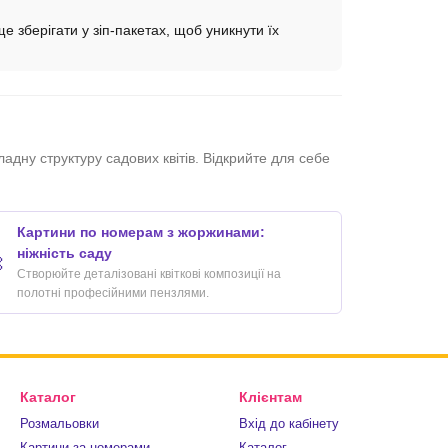
е зберігати у зіп-пакетах, щоб уникнути їх
ладну структуру садових квітів. Відкрийте для себе
Картини по номерам з жоржинами:
ніжність саду

Створюйте деталізовані квіткові композиції на
полотні професійними пензлями.
Каталог
Клієнтам
Розмальовки
Вхід до кабінету
Картини за номерами
Каталог