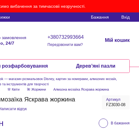
имо вибачення за тимчасовіі незручності.
нижки
Бажання
Вхід
+380732993664
 замовлення
Мій кошик
о, 24/7
Передзвонити вам?
я розфарбовування
Деревʼяні пазли
ook — магазин розмальовок Disney, картин за номерами, алмазних мозаїк,
в та інструментів для творчості
а
🌸 Квіти
🌺 Жоржини
Алмазна мозаїка Яскрава жоржина
мозаїка Яскрава жоржина
Артикул
FZ3030-08
Написати відгук
н
В бажання