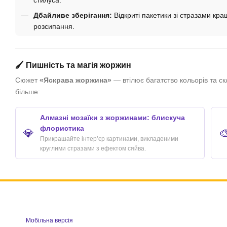
Дбайливе зберігання:
Відкриті пакетики зі стразами кращ
розсипання.
🖌️ Пишність та магія жоржин
Сюжет
«Яскрава жоржина»
— втілює багатство кольорів та ск
більше:
Алмазні мозаїки з жоржинами: блискуча
флористика
💎

Прикрашайте інтер’єр картинами, викладеними
круглими стразами з ефектом сяйва.
Мобільна версія