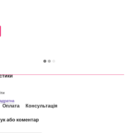
стики
іти
адратна
Оплата
Консультація
гук або коментар