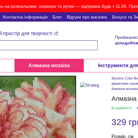
ь на розмальовки, маркери та ручки — відправка буде з 11.08. Прос
Контактна інформація
Блог
Відгуки про магазин
Бонуси та З
й простір для творчості 🎨
Приймаємо
цілодобов
и
Алмазна мозаїка
Інструменти дл
Mystery Color B
дерев’яних пазлі
Алмазна мозаїк
Алмазна 
В наявності
329 гр
Розмір, см