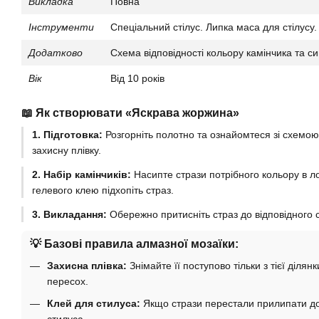
Викладка
Повна
Інструменти
Спеціальний стілус. Липка маса для стілусу.
Додатково
Схема відповідності кольору камінчика та с
Вік
Від 10 років
📖 Як створювати «Яскрава жоржина»
1. Підготовка:
Розгорніть полотно та ознайомтеся зі схемою
захисну плівку.
2. Набір камінчиків:
Насипте стрази потрібного кольору в ло
гелевого клею підхопіть страз.
3. Викладання:
Обережно притисніть страз до відповідного с
💡 Базові правила алмазної мозаїки:
Захисна плівка:
Знімайте її поступово тільки з тієї діля
пересох.
Клей для стилуса:
Якщо стрази перестали прилипати до 
стилуса.