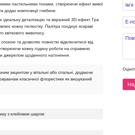
м’якими пастельними тонами, створюючи ефект живої
та додає композиції глибини.
є ідеальну деталізацію та виразний 3D-ефект. Гра
ивлює кожну пелюстку. Палітра поєднує яскраві
го квіткового живопису.
спокою та дозволяє повністю відключитися від
ретворюючи кожну годину роботи на справжню
ючи джерелом щоденного натхнення.
Оцініт
ним акцентом у вітальні або спальні, додаючи
ціновувачам класичної флористики як вишуканий
На
нику з клейовим шаром