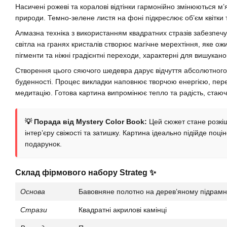
Насичені рожеві та коралові відтінки гармонійно змінюються 
природи. Темно-зелене листя на фоні підкреслює об’єм квітки 
Алмазна техніка з використанням квадратних стразів забезпечу
світла на гранях кристалів створює магічне мерехтіння, яке ож
пігменти та ніжні градієнтні переходи, характерні для вишукано
Створення цього сяючого шедевра дарує відчуття абсолютного 
буденності. Процес викладки наповнює творчою енергією, пе
медитацію. Готова картина випромінює тепло та радість, ста
💡 Порада від Mystery Color Book:
Цей сюжет стане розкіш
інтер’єру свіжості та затишку. Картина ідеально підійде по
подарунок.
Склад фірмового набору Strateg ✨
Основа
Бавовняне полотно на дерев’яному підрам
Стрази
Квадратні акрилові камінці