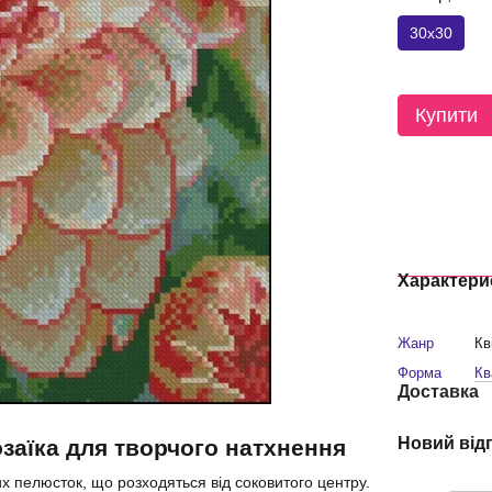
30x30
Купити
Характери
Жанр
Кв
Форма
Кв
Доставка
Новий від
заїка для творчого натхнення
х пелюсток, що розходяться від соковитого центру.