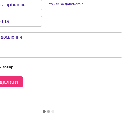
Увійти за допомогою
ь товар
діслати