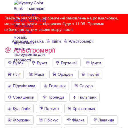
Зверніть увагу! При оформленні замовлень на розмальовки,
маркери та ручки — відправка буде з 11.08. Просимо
вибачення за тимчасовіі незручності.
Алмазна мозаїка
🌸 Квіти
🌸 Альстромерії
🌸 Альстромерії
💜 Бузок
💐 Букет
💐 Гортензії
🌸 Іриси
🌺 Лілії
🌺 Маки
🌺 Орхідея
🌸 Півонії
🌿 Підсніжники
🌼 Ромашки
🌸 Сакура
🌻 Соняшники
🌹 Троянди
🌷 Тюльпани
🌼 Кульбаби
🌴 Пальма
🌸 Хризантема
🌺 Жоржини
🌺 Гібіскус
💜 Фіалка
💜 Лаванда