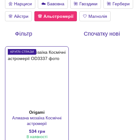
🌼 Нарциси
☁️ Бавовна
🌺 Гвоздики
🌺 Гербери
🌸 Айстри
🌸 Альстромерії
🤍 Магнолія
Фільтр
Спочатку нові
КРУГЛІ СТРАЗИ
Origami
Алмазна мозаїка Космічні
астромерії
534 грн
В наявності