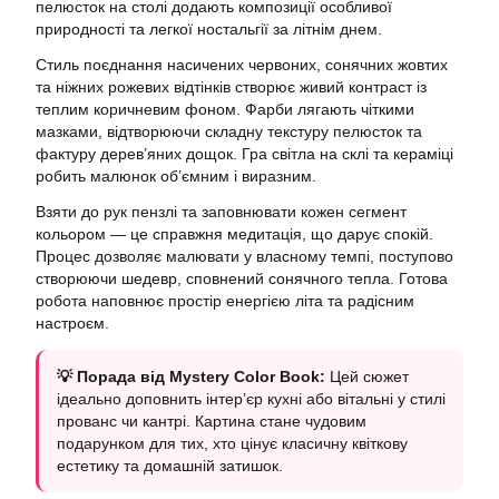
пелюсток на столі додають композиції особливої
природності та легкої ностальгії за літнім днем.
Стиль поєднання насичених червоних, сонячних жовтих
та ніжних рожевих відтінків створює живий контраст із
теплим коричневим фоном. Фарби лягають чіткими
мазками, відтворюючи складну текстуру пелюсток та
фактуру дерев’яних дощок. Гра світла на склі та кераміці
робить малюнок об’ємним і виразним.
Взяти до рук пензлі та заповнювати кожен сегмент
кольором — це справжня медитація, що дарує спокій.
Процес дозволяє малювати у власному темпі, поступово
створюючи шедевр, сповнений сонячного тепла. Готова
робота наповнює простір енергією літа та радісним
настроєм.
💡 Порада від Mystery Color Book:
Цей сюжет
ідеально доповнить інтер’єр кухні або вітальні у стилі
прованс чи кантрі. Картина стане чудовим
подарунком для тих, хто цінує класичну квіткову
естетику та домашній затишок.