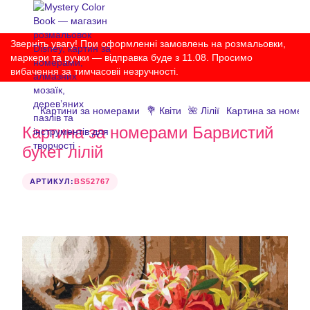
Зверніть увагу! При оформленні замовлень на розмальовки,
маркери та ручки — відправка буде з 11.08. Просимо
вибачення за тимчасовіі незручності.
Картини за номерами
💐 Квіти
🌺 Лілії
Картина за номера
Картина за номерами Барвистий
букет лілій
АРТИКУЛ:
BS52767