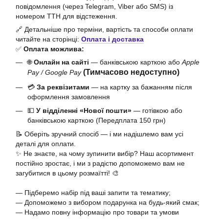
повідомлення (через Telegram, Viber або SMS) із
номером ТТН для відстеження.
🔗 Детальніше про терміни, вартість та способи оплати
читайте на сторінці:
Оплата і доставка
✅
Оплата можлива:
🌐
Онлайн на сайті
— банківською карткою або
Apple
(Тимчасово недоступно)
Pay / Google Pay
💳
За реквізитами
— на картку за бажанням після
оформлення замовлення
💵
У відділенні «Нової пошти»
— готівкою або
банківською карткою (Передплата 150 грн)
📝 Оберіть зручний спосіб — і ми надішлемо вам усі
деталі для оплати.
✨ Не знаєте, на чому зупинити вибір? Наш асортимент
постійно зростає, і ми з радістю допоможемо вам не
загубитися в цьому розмаїтті! 🎨
— Підберемо набір під ваші запити та тематику;
— Допоможемо з вибором подарунка на будь-який смак;
— Надамо повну інформацію про товари та умови