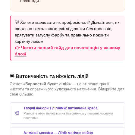
назавжди.
💡 Хочете малювати як професіонал? Дізнайтеся, як
ідеально замалювати світлі ділянки без просвітів,
врятувати загуслу фарбу та правильно покрити
картину лаком
👉 Читати повний гайд для початківців у нашому
блозі
🌟 Витонченість та ніжність лілій
Сюжет
«Барвистий букет лілій»
— це втілення грації,
чистоти та справжнього художнього натхнення. Відкрийте для
себе більше:
Творчі набори з ліліями: витончена краса
🎨
Малюйте ніжні пелюстки на бавовняному полотні якісними
пензлями.
Алмазні мозаїки — Лілії: магічне сяйво