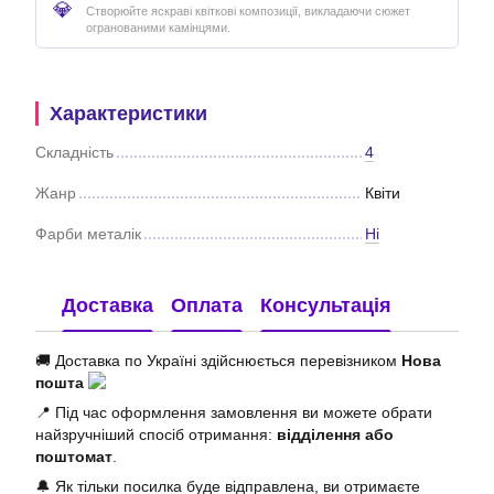
💎
Створюйте яскраві квіткові композиції, викладаючи сюжет
огранованими камінцями.
Характеристики
Складність
4
Жанр
Квіти
Фарби металік
Ні
Доставка
Оплата
Консультація
🚚 Доставка по Україні здійснюється перевізником
Нова
пошта
📍 Під час оформлення замовлення ви можете обрати
найзручніший спосіб отримання:
відділення або
поштомат
.
🔔 Як тільки посилка буде відправлена, ви отримаєте