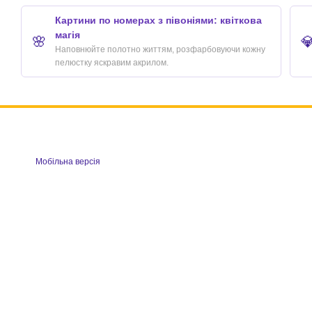
Картини по номерах з півоніями: квіткова
магія
🌸

Наповнюйте полотно життям, розфарбовуючи кожну
пелюстку яскравим акрилом.
Мобільна версія