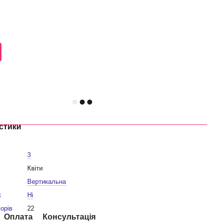
стики
3
Квіти
Вертикальна
к
Ні
ьорів
22
Оплата
Консультація