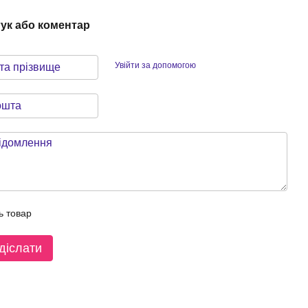
гук або коментар
Увійти за допомогою
ь товар
діслати