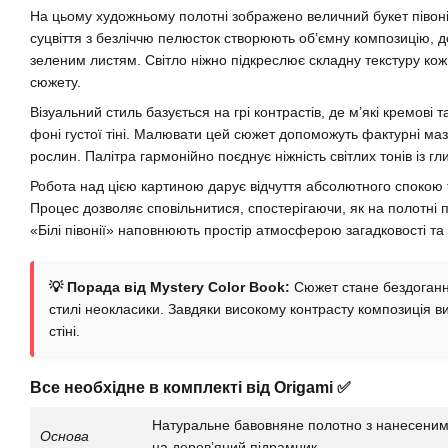
На цьому художньому полотні зображено величний букет півоній
суцвіття з безліччю пелюсток створюють об’ємну композицію,
зеленим листям. Світло ніжно підкреслює складну текстуру кожн
сюжету.
Візуальний стиль базується на грі контрастів, де м’які кремові 
фоні густої тіні. Малювати цей сюжет допоможуть фактурні ма
рослин. Палітра гармонійно поєднує ніжність світлих тонів із г
Робота над цією картиною дарує відчуття абсолютного спокою т
Процес дозволяє сповільнитися, спостерігаючи, як на полотні 
«Білі півонії» наповнюють простір атмосферою загадковості та
💡 Порада від Mystery Color Book:
Сюжет стане бездоганни
стилі неокласики. Завдяки високому контрасту композиція 
стіні.
Все необхідне в комплекті від Origami ✅
Натуральне бавовняне полотно з нанесеним
Основа
на деревʼяний підрамник