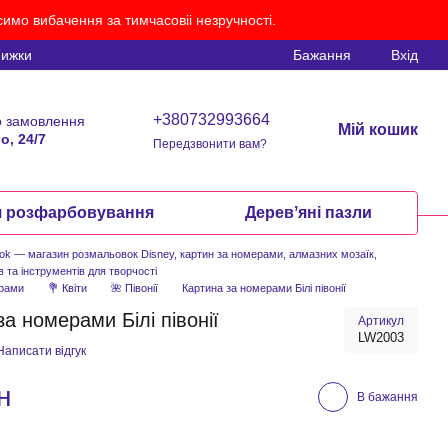
имо вибачення за тимчасовіі незручності.
нижки
Бажання
Вхід
+380732993664
 замовлення
Мій кошик
о, 24/7
Передзвонити вам?
я розфарбовування
Деревʼяні пазли
ook — магазин розмальовок Disney, картин за номерами, алмазних мозаїк,
в та інструментів для творчості
ерами
💐 Квіти
🌺 Півонії
Картина за номерами Білі півонії
за номерами Білі півонії
Артикул
LW2003
Написати відгук
н
В бажання