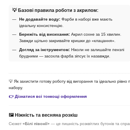
💡 Базові правила роботи з акрилом:
Не додавайте воду:
Фарби в наборі вже мають
ідеальну консистенцію.
Бережіть від висихання:
Акрил сохне за 15 хвилин.
Завжди щільно закривайте кришки до «клацання».
Догляд за інструментом:
Ніколи не залишайте пензлі
брудними — засохла фарба зіпсує їх назавжди.
💡 Як захистити готову роботу від вигорання та ідеально рівно п
набору.
👉 Дізнатися всі тонкощі оформлення
🖼️ Ніжність та весняна розкіш
Сюжет
«Білі півонії»
— це пишність розквітлих бутонів та спра