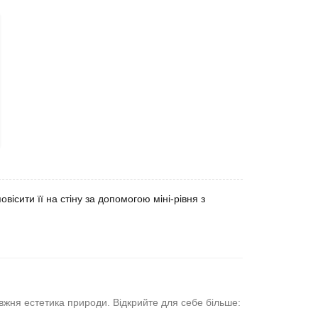
овісити її на стіну за допомогою міні-рівня з
вжня естетика природи. Відкрийте для себе більше: