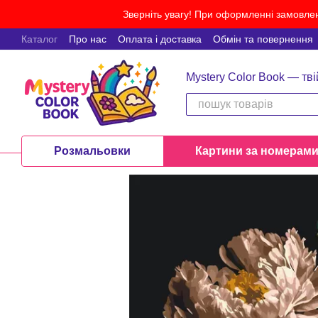
Перейти до основного контенту
Зверніть увагу! При оформленні замовлен
Каталог
Про нас
Оплата і доставка
Обмін та повернення
Mystery Color Book — тві
Розмальовки
Картини за номерам