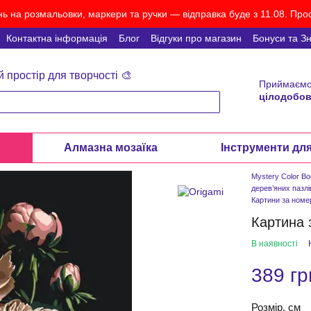
ь на розмальовки, маркери та ручки — відправка буде з 11.08. Прос
Контактна інформація
Блог
Відгуки про магазин
Бонуси та З
й простір для творчості 🎨
Приймаємо
цілодобов
и
Алмазна мозаїка
Інструменти дл
Mystery Color B
дерев’яних пазлі
Картини за ном
Картина 
В наявності
389 гр
Розмір, см