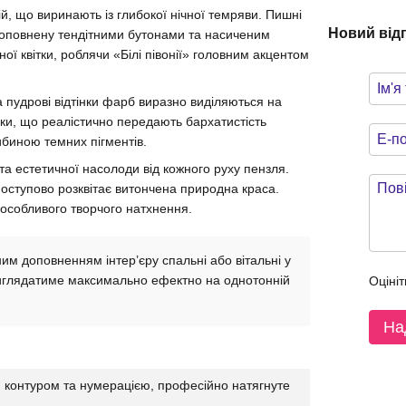
, що виринають із глибокої нічної темряви. Пишні
Новий від
 доповнену тендітними бутонами та насиченим
ої квітки, роблячи «Білі півонії» головним акцентом
та пудрові відтінки фарб виразно виділяються на
зки, що реалістично передають бархатистість
либиною темних пігментів.
а естетичної насолоди від кожного руху пензля.
поступово розквітає витончена природна краса.
 особливого творчого натхнення.
м доповненням інтер’єру спальні або вітальні у
виглядатиме максимально ефектно на однотонній
Оцініт
На
 контуром та нумерацією, професійно натягнуте