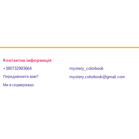
Контактна інформація
+380732993664
mystery_colorbook
mystery.colorbook@gmail.com
Передзвонити вам?
Ми в соцмережах