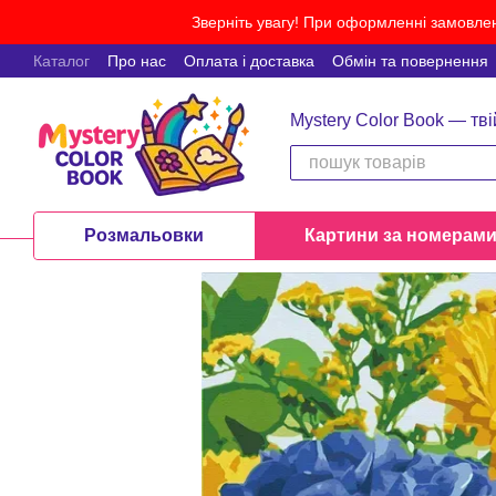
Перейти до основного контенту
Зверніть увагу! При оформленні замовлен
Каталог
Про нас
Оплата і доставка
Обмін та повернення
Mystery Color Book — тві
Розмальовки
Картини за номерам