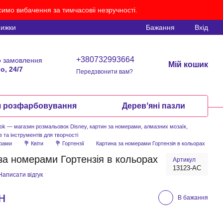
имо вибачення за тимчасовіі незручності.
нижки
Бажання
Вхід
+380732993664
 замовлення
Мій кошик
о, 24/7
Передзвонити вам?
я розфарбовування
Деревʼяні пазли
ook — магазин розмальовок Disney, картин за номерами, алмазних мозаїк,
в та інструментів для творчості
ерами
💐 Квіти
💐 Гортензії
Картина за номерами Гортензія в кольорах
за номерами Гортензія в кольорах
Артикул
13123-AC
Написати відгук
н
В бажання