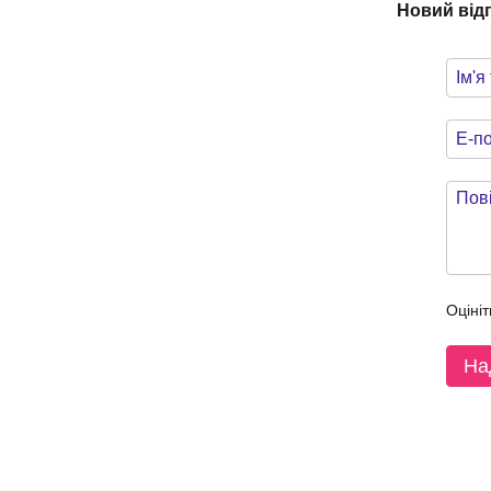
Новий від
Оцініт
На