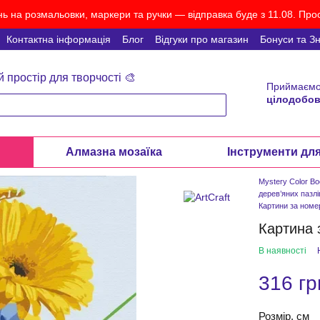
ь на розмальовки, маркери та ручки — відправка буде з 11.08. Прос
Контактна інформація
Блог
Відгуки про магазин
Бонуси та З
й простір для творчості 🎨
Приймаємо
цілодобов
и
Алмазна мозаїка
Інструменти дл
Mystery Color B
дерев’яних пазлі
Картини за ном
Картина 
В наявності
316 гр
Розмір, см