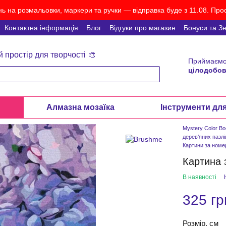
ь на розмальовки, маркери та ручки — відправка буде з 11.08. Прос
Контактна інформація
Блог
Відгуки про магазин
Бонуси та З
й простір для творчості 🎨
Приймаємо
цілодобов
и
Алмазна мозаїка
Інструменти дл
Mystery Color B
дерев’яних пазлі
Картини за ном
Картина 
В наявності
325 гр
Розмір, см