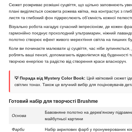
Сюжет розкриває розкішні суцвіття, що щільно заповнюють уве
плані виділяється соковита рожева квітка, яка контрастує з гл
листя та глибокий фон підкреслюють об’ємність кожної пелюст
Візуально робота нагадує сучасний імпресіонізм, де кожен фр
гармонійно поєднує прохолодний ультрамарин, ніжний лавандо
полотно створює ефект живого мерехтіння світла на пишних бу
Коли ви починаєте малювати ці суцвіття, час ніби зупиняється, 
роблять ваші пензлі, допомагають відволіктися від буденності 
творчою енергією та радістю від створення краси власноруч.
💡 Порада від Mystery Color Book:
Цей квітковий сюжет ід
світлих тонах. Також це влучний вибір для поціновувачів де
Готовий набір для творчості Brushme
Бавовняне полотно на дерев'яному підрам
Основа
майбутньої картини
Фарби
Набір акрилових фарб у пронумерованих ко