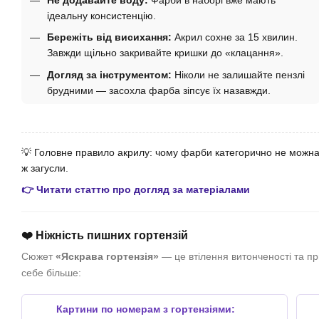
Не додавайте воду:
Фарби в наборі вже мають
ідеальну консистенцію.
Бережіть від висихання:
Акрил сохне за 15 хвилин.
Завжди щільно закривайте кришки до «клацання».
Догляд за інструментом:
Ніколи не залишайте пензлі
брудними — засохла фарба зіпсує їх назавжди.
💡 Головне правило акрилу: чому фарби категорично не можна 
ж загусли.
👉 Читати статтю про догляд за матеріалами
❤️ Ніжність пишних гортензій
Сюжет
«Яскрава гортензія»
— це втілення витонченості та пр
себе більше:
Картини по номерам з гортензіями: