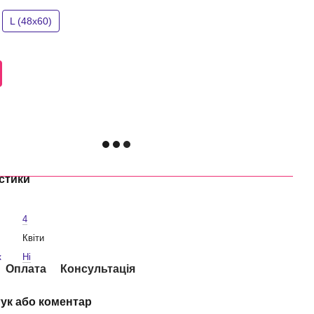
L (48x60)
стики
4
Квіти
к
Ні
Оплата
Консультація
гук або коментар