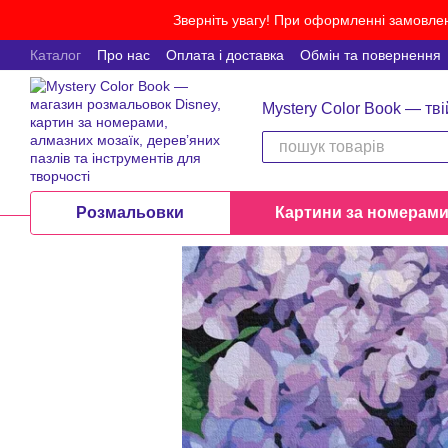
Перейти до основного контенту
Зверніть увагу! При оформленні замовлен
Каталог
Про нас
Оплата і доставка
Обмін та повернення
Mystery Color Book — тві
Розмальовки
Картини за номерам