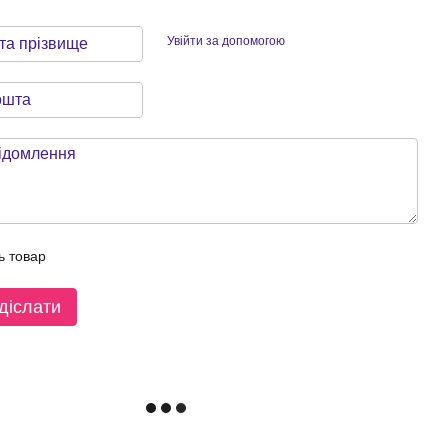
Увійти за допомогою
ь товар
діслати