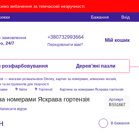
имо вибачення за тимчасовіі незручності.
нижки
Бажання
Вхід
+380732993664
 замовлення
Мій кошик
о, 24/7
Передзвонити вам?
я розфарбовування
Деревʼяні пазли
ook — магазин розмальовок Disney, картин за номерами, алмазних мозаїк,
в та інструментів для творчості
ерами
💐 Квіти
💐 Гортензії
Картина за номерами Яскрава гортензія
за номерами Яскрава гортензія
Артикул
BS51667
Написати відгук
н
В бажання