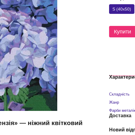
S (40x50)
Купити
Характери
Складність
Жанр
Фарби металі
Доставка
ензія» — ніжний квітковий
Новий від