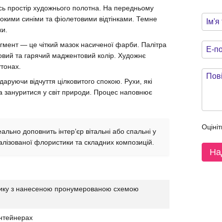
сь простір художнього полотна. На передньому
ибокими синіми та фіолетовими відтінками. Темне
ки.
агмент — це чіткий мазок насиченої фарби. Палітра
вий та гарячий маджентовий колір. Художнє
тонах.
даруючи відчуття цілковитого спокою. Рухи, які
та зануритися у світ природи. Процес наповнює
Оцініт
еально доповнить інтер’єр вітальні або спальні у
талізованої флористики та складних композицій.
На
нику з нанесеною пронумерованою схемою
нтейнерах