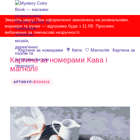
Зверніть увагу! При оформленні замовлень на розмальовки,
маркери та ручки — відправка буде з 11.08. Просимо
вибачення за тимчасовіі незручності.
Картини за номерами
💐 Квіти
🤍 Магнолія
Картина за н
Картина за номерами Кава і
магнолії
АРТИКУЛ:
BS34316