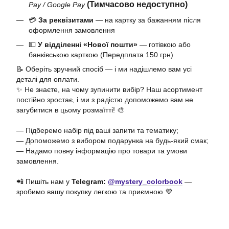
(Тимчасово недоступно)
Pay / Google Pay
💳
За реквізитами
— на картку за бажанням після
оформлення замовлення
💵
У відділенні «Нової пошти»
— готівкою або
банківською карткою (Передплата 150 грн)
📝 Оберіть зручний спосіб — і ми надішлемо вам усі
деталі для оплати.
✨ Не знаєте, на чому зупинити вибір? Наш асортимент
постійно зростає, і ми з радістю допоможемо вам не
загубитися в цьому розмаїтті! 🎨
— Підберемо набір під ваші запити та тематику;
— Допоможемо з вибором подарунка на будь-який смак;
— Надамо повну інформацію про товари та умови
замовлення.
📲 Пишіть нам у
Telegram:
@mystery_colorbook
—
зробимо вашу покупку легкою та приємною 💜