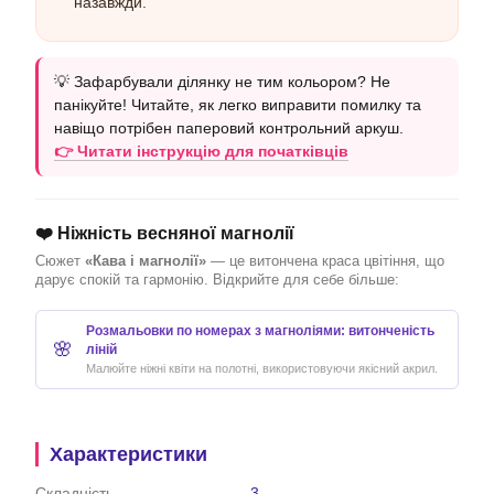
назавжди.
💡 Зафарбували ділянку не тим кольором? Не
панікуйте! Читайте, як легко виправити помилку та
навіщо потрібен паперовий контрольний аркуш.
👉 Читати інструкцію для початківців
❤️ Ніжність весняної магнолії
Сюжет
«Кава і магнолії»
— це витончена краса цвітіння, що
дарує спокій та гармонію. Відкрийте для себе більше:
Розмальовки по номерах з магноліями: витонченість
🌸
ліній
Малюйте ніжні квіти на полотні, використовуючи якісний акрил.
Характеристики
Складність
3