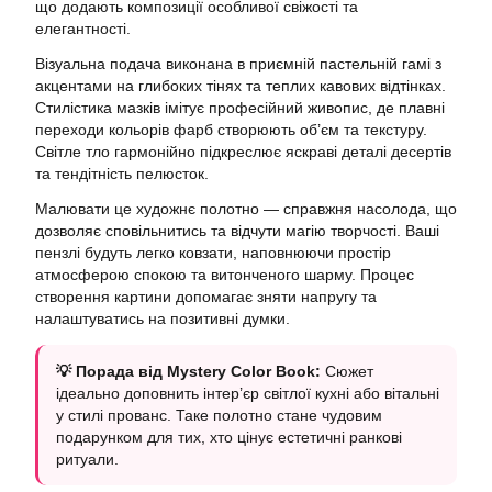
що додають композиції особливої свіжості та
елегантності.
Візуальна подача виконана в приємній пастельній гамі з
акцентами на глибоких тінях та теплих кавових відтінках.
Стилістика мазків імітує професійний живопис, де плавні
переходи кольорів фарб створюють об’єм та текстуру.
Світле тло гармонійно підкреслює яскраві деталі десертів
та тендітність пелюсток.
Малювати це художнє полотно — справжня насолода, що
дозволяє сповільнитись та відчути магію творчості. Ваші
пензлі будуть легко ковзати, наповнюючи простір
атмосферою спокою та витонченого шарму. Процес
створення картини допомагає зняти напругу та
налаштуватись на позитивні думки.
💡 Порада від Mystery Color Book:
Сюжет
ідеально доповнить інтер’єр світлої кухні або вітальні
у стилі прованс. Таке полотно стане чудовим
подарунком для тих, хто цінує естетичні ранкові
ритуали.