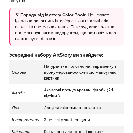
почуттів.
💡 Порада від Mystery Color Book:
Цей сюжет
ідеально доповнить інтер’єр світлої вітальні або
спальні в пастельних тонах. Таке художнє полотно
стане зворушливим подарунком, що розповість про
ваші почуття без слів.
Усередині набору ArtStory ви знайдете:
Натуральне полотно на підрамнику з
Основа
пронумерованою схемою майбутньої
картини
Акрилові пронумеровані фарби (24
Фарби
відтінки)
Лак
Лак для фінального покриття
Інструменти
3 пензлі різної товщини
Кріплення
Кріплення для готової картини