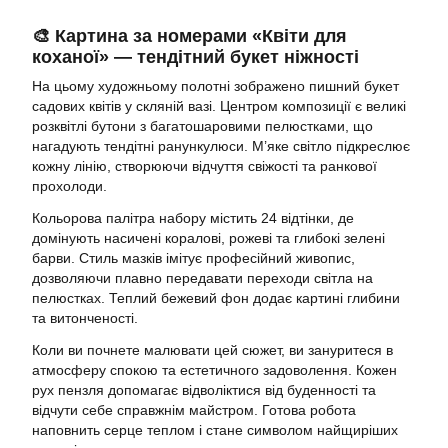
🎨 Картина за номерами «Квіти для
коханої» — тендітний букет ніжності
На цьому художньому полотні зображено пишний букет
садових квітів у скляній вазі. Центром композиції є великі
розквітлі бутони з багатошаровими пелюстками, що
нагадують тендітні ранункулюси. М’яке світло підкреслює
кожну лінію, створюючи відчуття свіжості та ранкової
прохолоди.
Кольорова палітра набору містить 24 відтінки, де
домінують насичені коралові, рожеві та глибокі зелені
барви. Стиль мазків імітує професійний живопис,
дозволяючи плавно передавати переходи світла на
пелюстках. Теплий бежевий фон додає картині глибини
та витонченості.
Коли ви почнете малювати цей сюжет, ви зануритеся в
атмосферу спокою та естетичного задоволення. Кожен
рух пензля допомагає відволіктися від буденності та
відчути себе справжнім майстром. Готова робота
наповнить серце теплом і стане символом найщиріших