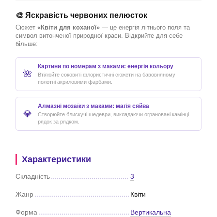
🎨 Яскравість червоних пелюсток
Сюжет
«Квіти для коханої»
— це енергія літнього поля та
символ витонченої природної краси. Відкрийте для себе
більше:
Картини по номерам з маками: енергія кольору
🌺
Втілюйте соковиті флористичні сюжети на бавовняному
полотні акриловими фарбами.
Алмазні мозаїки з маками: магія сяйва
💎
Створюйте блискучі шедеври, викладаючи ограновані камінці
рядок за рядком.
Характеристики
Складність
3
Жанр
Квіти
Форма
Вертикальна