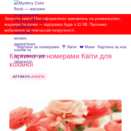
Зверніть увагу! При оформленні замовлень на розмальовки,
маркери та ручки — відправка буде з 11.08. Просимо
вибачення за тимчасовіі незручності.
Картини за номерами
💐 Квіти
❤️ Маки
Картина за номер
Картина за номерами Квіти для
коханої
АРТИКУЛ:
AS0678