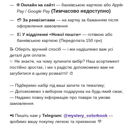
🌐
Онлайн на сайті
— банківською карткою або
Apple
(Тимчасово недоступно)
Pay / Google Pay
💳
За реквізитами
— на картку за бажанням після
оформлення замовлення
💵
У відділенні «Нової пошти»
— готівкою або
банківською карткою (Передплата 150 грн)
📝 Оберіть зручний спосіб — і ми надішлемо вам усі
деталі для оплати.
✨ Не знаєте, на чому зупинити вибір? Наш асортимент
постійно зростає, і ми з радістю допоможемо вам не
загубитися в цьому розмаїтті! 🎨
— Підберемо набір під ваші запити та тематику;
— Допоможемо з вибором подарунка на будь-який смак;
— Надамо повну інформацію про товари та умови
замовлення.
📲 Пишіть нам у
Telegram:
@mystery_colorbook
—
зробимо вашу покупку легкою та приємною 💜