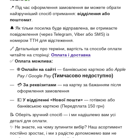
📍 Під час оформлення замовлення ви можете обрати
найзручніший спосіб отримання:
відділення або
поштомат
.
🔔 Як тільки посилка буде відправлена, ви отримаєте
повідомлення (через Telegram, Viber або SMS) із
номером ТТН для відстеження.
🔗 Детальніше про терміни, вартість та способи оплати
читайте на сторінці:
Оплата і доставка
✅
Оплата можлива:
🌐
Онлайн на сайті
— банківською карткою або
Apple
(Тимчасово недоступно)
Pay / Google Pay
💳
За реквізитами
— на картку за бажанням після
оформлення замовлення
💵
У відділенні «Нової пошти»
— готівкою або
банківською карткою (Передплата 150 грн)
📝 Оберіть зручний спосіб — і ми надішлемо вам усі
деталі для оплати.
✨ Не знаєте, на чому зупинити вибір? Наш асортимент
постійно зростає, і ми з радістю допоможемо вам не