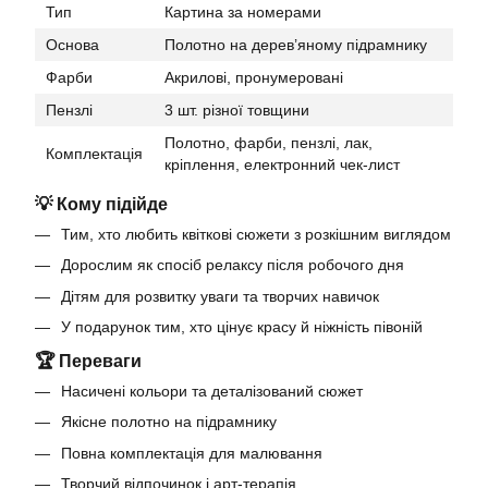
Тип
Картина за номерами
Основа
Полотно на дерев’яному підрамнику
Фарби
Акрилові, пронумеровані
Пензлі
3 шт. різної товщини
Полотно, фарби, пензлі, лак,
Комплектація
кріплення, електронний чек-лист
💡 Кому підійде
Тим, хто любить квіткові сюжети з розкішним виглядом
Дорослим як спосіб релаксу після робочого дня
Дітям для розвитку уваги та творчих навичок
У подарунок тим, хто цінує красу й ніжність півоній
🏆 Переваги
Насичені кольори та деталізований сюжет
Якісне полотно на підрамнику
Повна комплектація для малювання
Творчий відпочинок і арт-терапія