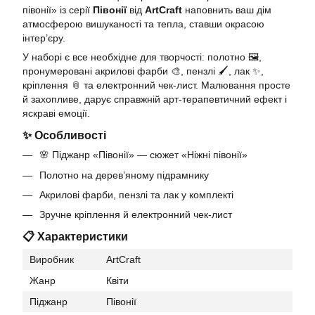
півонії» із серії
Півонії
від
ArtCraft
наповнить ваш дім
атмосферою вишуканості та тепла, ставши окрасою
інтер’єру.
У наборі є все необхідне для творчості: полотно 🖼,
пронумеровані акрилові фарби 🎨, пензлі 🖌, лак ✨,
кріплення 📎 та електронний чек-лист. Малювання просте
й захопливе, дарує справжній арт-терапевтичний ефект і
яскраві емоції.
✨ Особливості
🌸 Піджанр «Півонії» — сюжет «Ніжні півонії»
Полотно на дерев’яному підрамнику
Акрилові фарби, пензлі та лак у комплекті
Зручне кріплення й електронний чек-лист
📋 Характеристики
Виробник
ArtCraft
Жанр
Квіти
Піджанр
Півонії