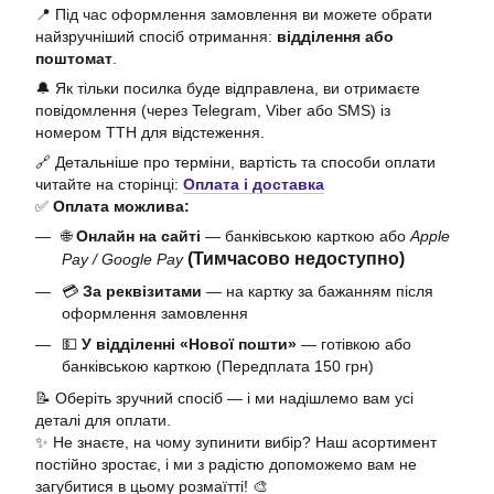
📍 Під час оформлення замовлення ви можете обрати
найзручніший спосіб отримання:
відділення або
поштомат
.
🔔 Як тільки посилка буде відправлена, ви отримаєте
повідомлення (через Telegram, Viber або SMS) із
номером ТТН для відстеження.
🔗 Детальніше про терміни, вартість та способи оплати
читайте на сторінці:
Оплата і доставка
✅
Оплата можлива:
🌐
Онлайн на сайті
— банківською карткою або
Apple
(Тимчасово недоступно)
Pay / Google Pay
💳
За реквізитами
— на картку за бажанням після
оформлення замовлення
💵
У відділенні «Нової пошти»
— готівкою або
банківською карткою (Передплата 150 грн)
📝 Оберіть зручний спосіб — і ми надішлемо вам усі
деталі для оплати.
✨ Не знаєте, на чому зупинити вибір? Наш асортимент
постійно зростає, і ми з радістю допоможемо вам не
загубитися в цьому розмаїтті! 🎨