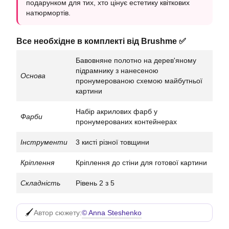
подарунком для тих, хто цінує естетику квіткових
натюрмортів.
Все необхідне в комплекті від Brushme ✅
Бавовняне полотно на дерев'яному
підрамнику з нанесеною
Основа
пронумерованою схемою майбутньої
картини
Набір акрилових фарб у
Фарби
пронумерованих контейнерах
Інструменти
3 кисті різної товщини
Кріплення
Кріплення до стіни для готової картини
Складність
Рівень 2 з 5
© Anna Steshenko
Автор сюжету: