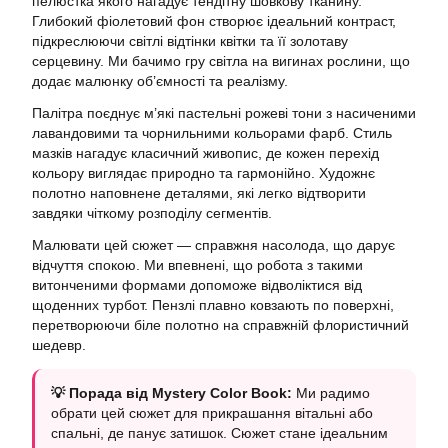
пелюстка якого нагадує тендітну шовкову тканину.
Глибокий фіолетовий фон створює ідеальний контраст,
підкреслюючи світлі відтінки квітки та її золотаву
серцевину. Ми бачимо гру світла на вигинах рослини, що
додає малюнку об’ємності та реалізму.
Палітра поєднує м’які пастельні рожеві тони з насиченими
лавандовими та чорнильними кольорами фарб. Стиль
мазків нагадує класичний живопис, де кожен перехід
кольору виглядає природно та гармонійно. Художнє
полотно наповнене деталями, які легко відтворити
завдяки чіткому розподілу сегментів.
Малювати цей сюжет — справжня насолода, що дарує
відчуття спокою. Ми впевнені, що робота з такими
витонченими формами допоможе відволіктися від
щоденних турбот. Пензлі плавно ковзають по поверхні,
перетворюючи біле полотно на справжній флористичний
шедевр.
💡 Порада від Mystery Color Book:
Ми радимо
обрати цей сюжет для прикрашання вітальні або
спальні, де панує затишок. Сюжет стане ідеальним