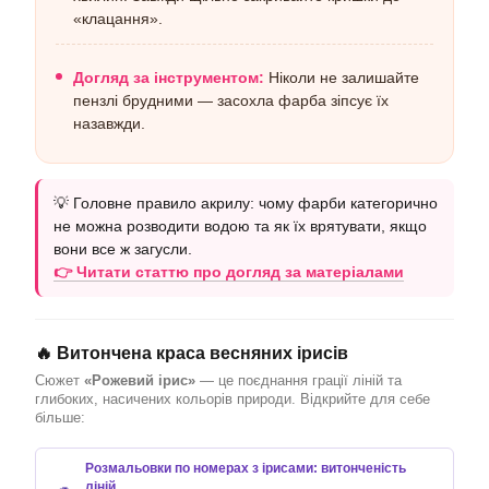
«клацання».
Догляд за інструментом:
Ніколи не залишайте
пензлі брудними — засохла фарба зіпсує їх
назавжди.
💡 Головне правило акрилу: чому фарби категорично
не можна розводити водою та як їх врятувати, якщо
вони все ж загусли.
👉 Читати статтю про догляд за матеріалами
🔥 Витончена краса весняних ірисів
Сюжет
«Рожевий ірис»
— це поєднання грації ліній та
глибоких, насичених кольорів природи. Відкрийте для себе
більше:
Розмальовки по номерах з ірисами: витонченість
ліній