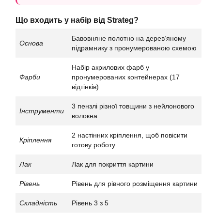
Що входить у набір від Strateg?
Бавовняне полотно на дерев’яному
Основа
підрамнику з пронумерованою схемою
Набір акрилових фарб у
Фарби
пронумерованих контейнерах (17
відтінків)
3 пензлі різної товщини з нейлонового
Інструменти
волокна
2 настінних кріплення, щоб повісити
Кріплення
готову роботу
Лак
Лак для покриття картини
Рівень
Рівень для рівного розміщення картини
Складність
Рівень 3 з 5