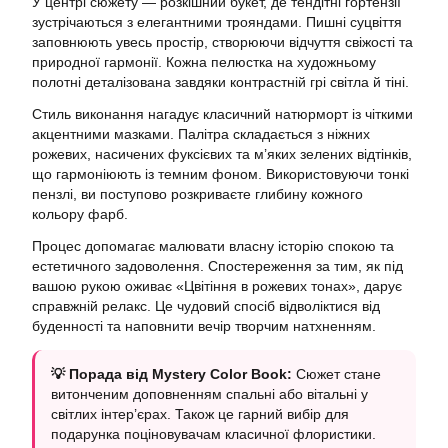
У центрі сюжету — розкішний букет, де тендітні гортензії
зустрічаються з елегантними трояндами. Пишні суцвіття
заповнюють увесь простір, створюючи відчуття свіжості та
природної гармонії. Кожна пелюстка на художньому
полотні деталізована завдяки контрастній грі світла й тіні.
Стиль виконання нагадує класичний натюрморт із чіткими
акцентними мазками. Палітра складається з ніжних
рожевих, насичених фуксієвих та м’яких зелених відтінків,
що гармоніюють із темним фоном. Використовуючи тонкі
пензлі, ви поступово розкриваєте глибину кожного
кольору фарб.
Процес допомагає малювати власну історію спокою та
естетичного задоволення. Спостереження за тим, як під
вашою рукою оживає «Цвітіння в рожевих тонах», дарує
справжній релакс. Це чудовий спосіб відволіктися від
буденності та наповнити вечір творчим натхненням.
💡 Порада від Mystery Color Book:
Сюжет стане
витонченим доповненням спальні або вітальні у
світлих інтер’єрах. Також це гарний вибір для
подарунка поціновувачам класичної флористики.