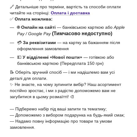
🔗 Детальніше про терміни, вартість та способи оплати
читайте на сторінці:
Оплата і доставка
✅
Оплата можлива:
🌐
Онлайн на сайті
— банківською карткою або
Apple
(Тимчасово недоступно)
Pay / Google Pay
💳
За реквізитами
— на картку за бажанням після
оформлення замовлення
💵
У відділенні «Нової пошти»
— готівкою або
банківською карткою (Передплата 150 грн)
📝 Оберіть зручний спосіб — і ми надішлемо вам усі
деталі для оплати.
✨ Не знаєте, на чому зупинити вибір? Наш асортимент
постійно зростає, і ми з радістю допоможемо вам не
загубитися в цьому розмаїтті! 🎨
— Підберемо набір під ваші запити та тематику;
— Допоможемо з вибором подарунка на будь-який смак;
— Надамо повну інформацію про товари та умови
замовлення.