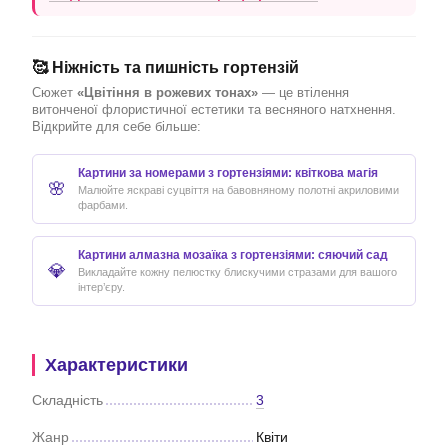
🥰 Ніжність та пишність гортензій
Сюжет
«Цвітіння в рожевих тонах»
— це втілення
витонченої флористичної естетики та весняного натхнення.
Відкрийте для себе більше:
Картини за номерами з гортензіями: квіткова магія
🌸
Малюйте яскраві суцвіття на бавовняному полотні акриловими
фарбами.
Картини алмазна мозаїка з гортензіями: сяючий сад
💎
Викладайте кожну пелюстку блискучими стразами для вашого
інтер’єру.
Характеристики
Складність
3
Жанр
Квіти