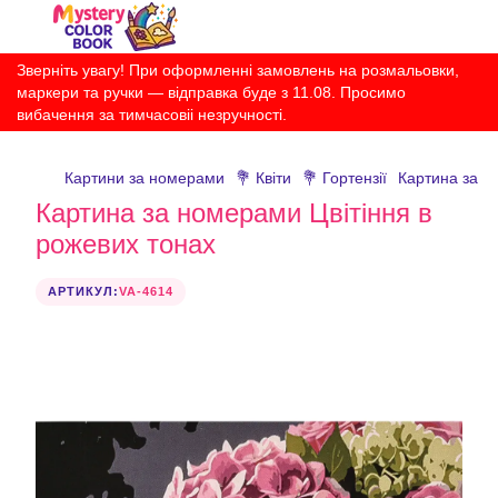
Зверніть увагу! При оформленні замовлень на розмальовки,
маркери та ручки — відправка буде з 11.08. Просимо
вибачення за тимчасовіі незручності.
Картини за номерами
💐 Квіти
💐 Гортензії
Картина за н
Картина за номерами Цвітіння в
рожевих тонах
АРТИКУЛ:
VA-4614