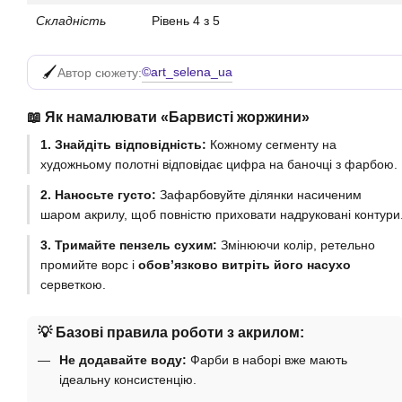
Складність
Рівень 4 з 5
©art_selena_ua
Автор сюжету:
📖 Як намалювати «Барвисті жоржини»
1. Знайдіть відповідність:
Кожному сегменту на
художньому полотні відповідає цифра на баночці з фарбою.
2. Наносьте густо:
Зафарбовуйте ділянки насиченим
шаром акрилу, щоб повністю приховати надруковані контури
3. Тримайте пензель сухим:
Змінюючи колір, ретельно
промийте ворс і
обов’язково витріть його насухо
серветкою.
💡 Базові правила роботи з акрилом:
Не додавайте воду:
Фарби в наборі вже мають
ідеальну консистенцію.