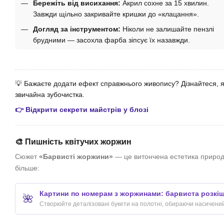
Бережіть від висихання:
Акрил сохне за 15 хвилин.
Завжди щільно закривайте кришки до «клацання».
Догляд за інструментом:
Ніколи не залишайте пензлі
брудними — засохла фарба зіпсує їх назавжди.
💡 Бажаєте додати ефект справжнього живопису? Дізнайтеся, я
звичайна зубочистка.
👉 Відкрити секрети майстрів у блозі
🎨 Пишність квітучих жоржин
Сюжет
«Барвисті жоржини»
— це витончена естетика природи
більше:
Картини по номерам з жоржинами: барвиста розкі
🌺
Створюйте деталізовані букети на полотні, обираючи насичений