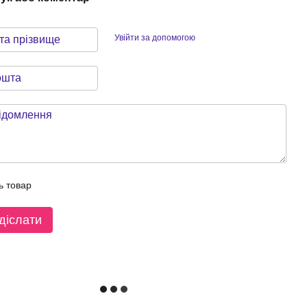
Увійти за допомогою
ь товар
діслати