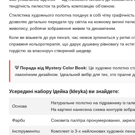
тендітність пелюсток та робить композицію об’ємною.
Стилістика художнього полотна поєднує в собі чітку графічність т
дозволяє детально передати гру світла на кожному вигині пел
живопису, роблячи зображення живим та динамічним.
Коли ви візьмете до рук пензлі, час немов зупиниться у ритмі 
справжня кольоротерапія, що дарує душевну рівновагу та есте
гордістю за власноруч створений шедевр.
💡 Порада від Mystery Color Book:
Це художнє полотно ста
лаконічним дизайном. Ідеальний вибір для тих, хто прагне д
Усередині набору Ідейка (Ideyka) ви знайдете:
Натуральне полотно на підрамнику із га
Основа
На картині нанесена схема контурів зобр
Фарби
Соковита палітра пронумерованих, акрило
Інструменти
Комплект із 3-х нейлонових художніх пенз