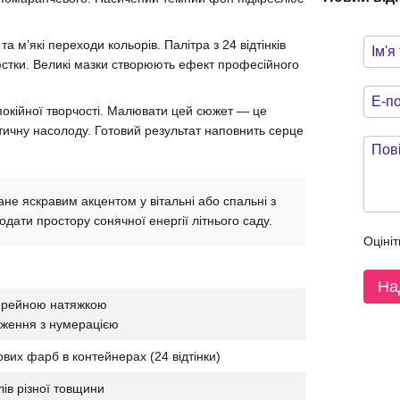
а м’які переходи кольорів. Палітра з 24 відтінків
юстки. Великі мазки створюють ефект професійного
спокійної творчості. Малювати цей сюжет — це
тичну насолоду. Готовий результат наповнить серце
не яскравим акцентом у вітальні або спальні з
одати простору сонячної енергії літнього саду.
Оцініт
На
лерейною натяжкою
аження з нумерацією
вих фарб в контейнерах (24 відтінки)
лів різної товщини