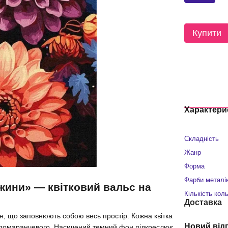
Купити
Характери
Складність
Жанр
Форма
Фарби металі
жини» — квітковий вальс на
Кількість кол
Доставка
н, що заповнюють собою весь простір. Кожна квітка
Новий від
го помаранчевого. Насичений темний фон підкреслює