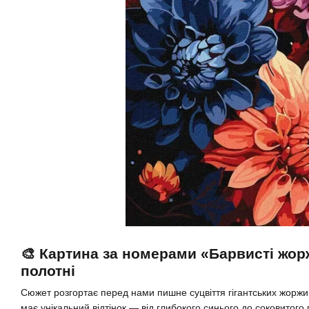
🎨 Картина за номерами «Барвисті жор
полотні
Сюжет розгортає перед нами пишне суцвіття гігантських жоржи
має унікальний відтінок — від глибокого синього до соковито