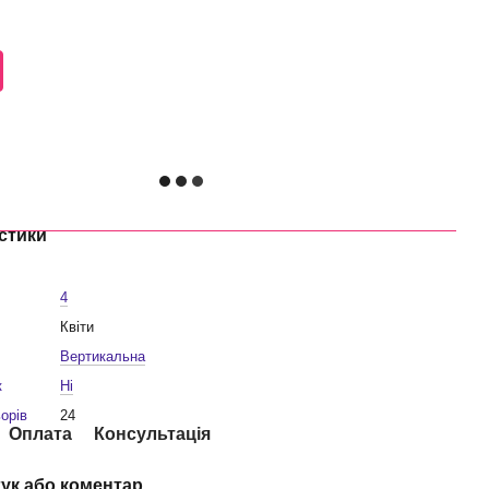
стики
4
Квіти
Вертикальна
к
Ні
ьорів
24
Оплата
Консультація
гук або коментар