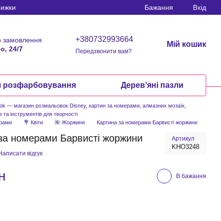
нижки
Бажання
Вхід
+380732993664
 замовлення
Мій кошик
о, 24/7
Передзвонити вам?
я розфарбовування
Деревʼяні пазли
ook — магазин розмальовок Disney, картин за номерами, алмазних мозаїк,
в та інструментів для творчості
ерами
💐 Квіти
🌺 Жоржини
Картина за номерами Барвисті жоржини
за номерами Барвисті жоржини
Артикул
KHO3248
Написати відгук
н
В бажання