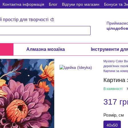
Контактна інформація
Блог
Відгуки про магазин
Бонуси та З
й простір для творчості 🎨
Приймаємо
цілодобов
и
Алмазна мозаїка
Інструменти дл
Mystery Color B
дерев’яних пазлі
Картини за ном
Картина 
В наявності
317 гр
Розмір, см
40x50