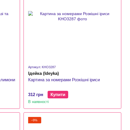
Артикул: KHO3287
Ідейка (Ideyka)
а лимони
Картина за номерами Розкішні іриси
312 грн
Купити
В наявності
−9%