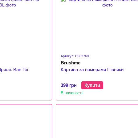
Артикул: BS53760L
Brushme
риси. Ван Гог
Картина за номерами Півники
399 грн
Купити
В наявності