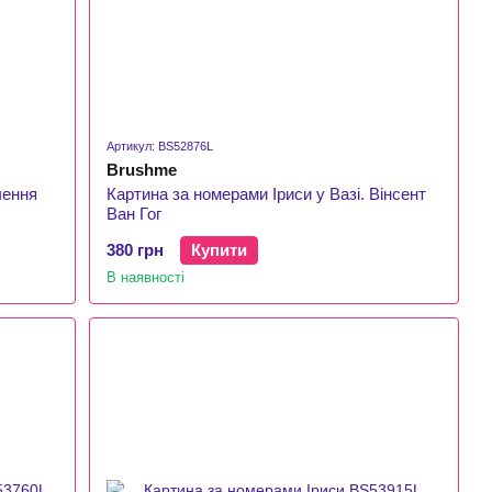
Артикул: BS52876L
Brushme
чення
Картина за номерами Іриси у Вазі. Вінсент
Ван Гог
380 грн
Купити
В наявності