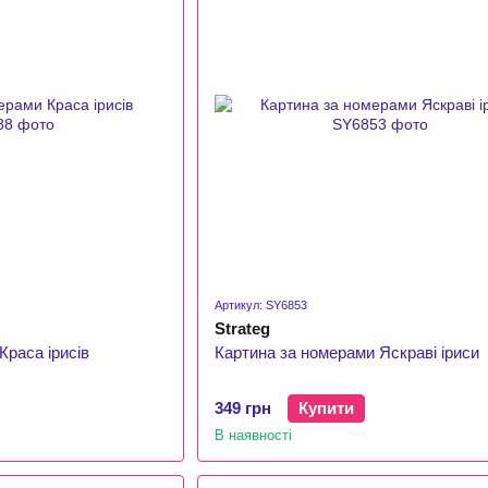
Артикул: SY6853
Strateg
Краса ірисів
Картина за номерами Яскраві іриси
349 грн
Купити
В наявності