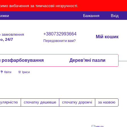
имо вибачення за тимчасовіі незручності.
нижки
Бажання
Вхід
+380732993664
 замовлення
Мій кошик
о, 24/7
Передзвонити вам?
я розфарбовування
Деревʼяні пазли
💐 Квіти
🌸 Іриси
пулярністю
спочатку дешевше
спочатку дорожчі
за назвою