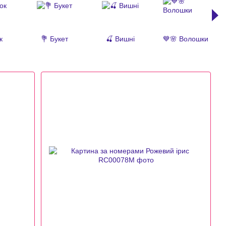
к
💐 Букет
🍒 Вишні
💙🌸 Волошки