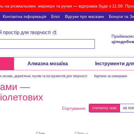
ь на розмальовки, маркери та ручки — відправка буде з 11.08. Прос
Контактна інформація
Блог
Відгуки про магазин
Бонуси та З
й простір для творчості 🎨
Приймаємо
цілодобов
и
Алмазна мозаїка
Інструменти дл
мозаїк, дерев’яних пазлів та інструментів для творчості
Картини за номерами
сами —
фіолетових
спочатку нові
за по
Сортування: