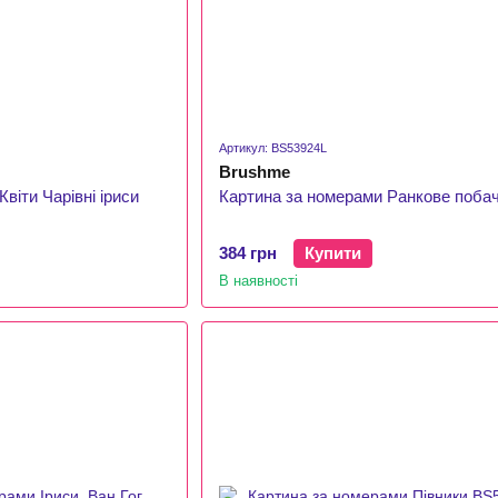
Артикул: BS53924L
Brushme
віти Чарівні іриси
Картина за номерами Ранкове поба
384 грн
Купити
В наявності