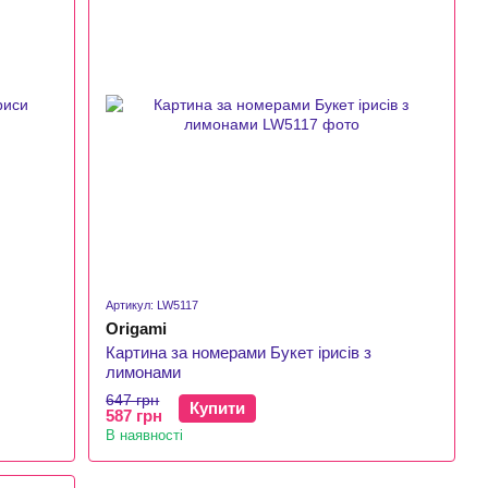
Артикул: LW5117
Origami
Картина за номерами Букет ірисів з
лимонами
647 грн
Купити
587 грн
В наявності