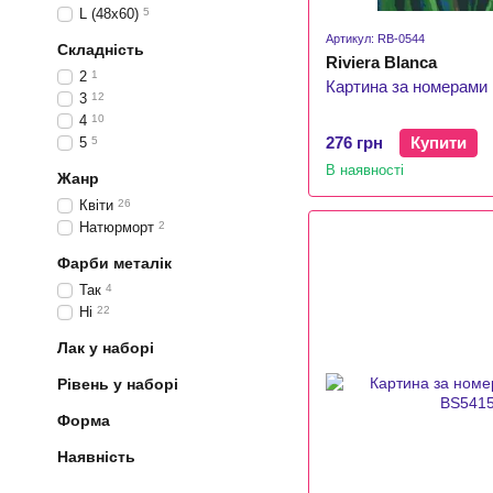
L (48x60)
5
Артикул: RB-0544
Складність
Riviera Blanca
2
1
Картина за номерами 
3
12
4
10
276 грн
Купити
5
5
В наявності
Жанр
Квіти
26
Натюрморт
2
Фарби металік
Так
4
Ні
22
Лак у наборі
Рівень у наборі
Форма
Наявність