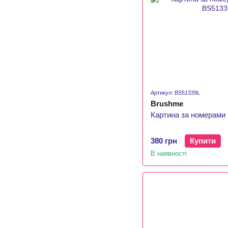
Артикул: BS51339L
Brushme
Картина за номерами І
380 грн
Купити
В наявності