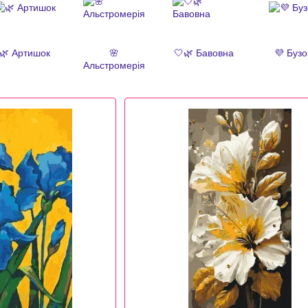
🌿 Артишок
🌸
🤍🌿 Бавовна
💜 Бузо
Альстромерія