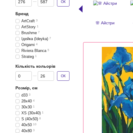
ОК
Бренд
ArtCraft
3
🌸 Айстри
ArtStory
1
Brushme
7
Ідейка (Ideyka)
7
Origami
4
Riviera Blanca
5
Strateg
1
Кількість кольорів
Від Кількість кольорів
До Кількість кольорів
ОК
Розмір, см
d33
3
28x40
4
30x30
1
XS (30x40)
1
S (40x50)
6
40x50
10
40x80
3