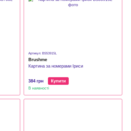
Артикул: BS53915L
Brushme
Картина за номерами Іриси
384 грн
Купити
В наявності