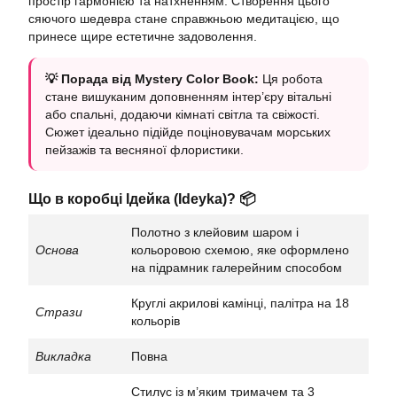
простір гармонією та натхненням. Створення цього
сяючого шедевра стане справжньою медитацією, що
принесе щире естетичне задоволення.
💡 Порада від Mystery Color Book:
Ця робота
стане вишуканим доповненням інтер’єру вітальні
або спальні, додаючи кімнаті світла та свіжості.
Сюжет ідеально підійде поціновувачам морських
пейзажів та весняної флористики.
Що в коробці Ідейка (Ideyka)? 📦
Полотно з клейовим шаром і
Основа
кольоровою схемою, яке оформлено
на підрамник галерейним способом
Круглі акрилові камінці, палітра на 18
Стрази
кольорів
Викладка
Повна
Стилус із м’яким тримачем та 3