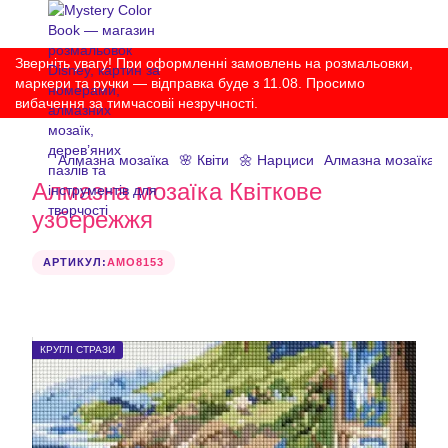
Зверніть увагу! При оформленні замовлень на розмальовки,
маркери та ручки — відправка буде з 11.08. Просимо
вибачення за тимчасовіі незручності.
Алмазна мозаїка
🌸 Квіти
🌼 Нарциси
Алмазна мозаїка К
Алмазна мозаїка Квіткове
узбережжя
АРТИКУЛ:
AMO8153
КРУГЛІ СТРАЗИ