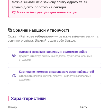
можна знімати всю захисну плівку одразу та як
зручно ділити полотно на сектори.
👉 Читати інструкцію для початківців
🥰 Сонячні нарциси у творчості
Сюжет
«Квіткове узбережжя»
— це ніжне втілення весни та
сонячного світла. Відкрийте для себе більше:
Алмазні мозаїки з нарцисами: золотисте сяйво
💎
Додайте інтер’єру блиску, викладаючи букет огранованими
стразами.
Картини по номерам з нарцисами: весняний настрій
🎨
Створюйте яскраві квіткові сюжети на полотні акриловими
фарбами.
Характеристики
Жанр
Квіти