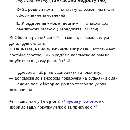
(Тимчасово недоступно)
Pay / Google Pay
💳
За реквізитами
— на картку за бажанням після
оформлення замовлення
💵
У відділенні «Нової пошти»
— готівкою або
банківською карткою (Передплата 150 грн)
📝 Оберіть зручний спосіб — і ми надішлемо вам усі
деталі для оплати.
✨ Не знаєте, на чому зупинити вибір? Наш асортимент
постійно зростає, і ми з радістю допоможемо вам не
загубитися в цьому розмаїтті! 🎨
— Підберемо набір під ваші запити та тематику;
— Допоможемо з вибором подарунка на будь-який смак;
— Надамо повну інформацію про товари та умови
замовлення.
📲 Пишіть нам у
Telegram:
@mystery_colorbook
—
зробимо вашу покупку легкою та приємною 💜