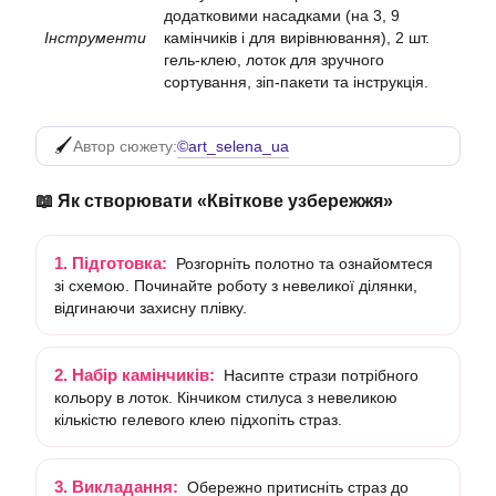
додатковими насадками (на 3, 9
Інструменти
камінчиків і для вирівнювання), 2 шт.
гель-клею, лоток для зручного
сортування, зіп-пакети та інструкція.
©art_selena_ua
Автор сюжету:
📖 Як створювати «Квіткове узбережжя»
1. Підготовка:
Розгорніть полотно та ознайомтеся
зі схемою. Починайте роботу з невеликої ділянки,
відгинаючи захисну плівку.
2. Набір камінчиків:
Насипте стрази потрібного
кольору в лоток. Кінчиком стилуса з невеликою
кількістю гелевого клею підхопіть страз.
3. Викладання:
Обережно притисніть страз до