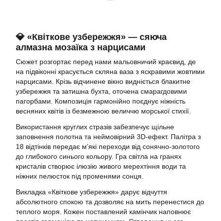
💎 «Квіткове узбережжя» — сяюча
алмазна мозаїка з нарцисами
Сюжет розгортає перед нами мальовничий краєвид, де
на підвіконні красується скляна ваза з яскравими жовтими
нарцисами. Крізь відчинене вікно видніється блакитне
узбережжя та затишна бухта, оточена смарагдовими
пагорбами. Композиція гармонійно поєднує ніжність
весняних квітів із безмежною величчю морської стихії.
Використання круглих стразів забезпечує щільне
заповнення полотна та неймовірний 3D-ефект. Палітра з
18 відтінків передає м’які переходи від сонячно-золотого
до глибокого синього кольору. Гра світла на гранях
кристалів створює ілюзію живого мерехтіння води та
ніжних пелюсток під променями сонця.
Викладка «Квіткове узбережжя» дарує відчуття
абсолютного спокою та дозволяє на мить перенестися до
теплого моря. Кожен поставлений камінчик наповнює