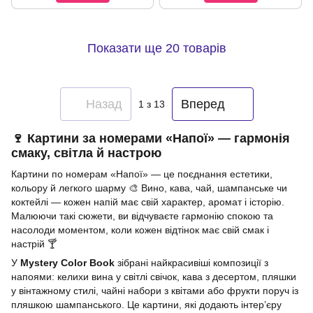
Показати ще 20 товарів
Назад
Вперед
1
з 13
🍷 Картини за номерами «Напої» — гармонія
смаку, світла й настрою
Картини по номерам «Напої» — це поєднання естетики,
кольору й легкого шарму 🎨 Вино, кава, чай, шампанське чи
коктейлі — кожен напій має свій характер, аромат і історію.
Малюючи такі сюжети, ви відчуваєте гармонію спокою та
насолоди моментом, коли кожен відтінок має свій смак і
настрій 🍸
У
Mystery Color Book
зібрані найкрасивіші композиції з
напоями: келихи вина у світлі свічок, кава з десертом, пляшки
у вінтажному стилі, чайні набори з квітами або фрукти поруч із
пляшкою шампанського. Це картини, які додають інтер’єру