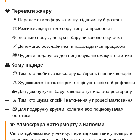
💎 Переваги жанру
🍷 Передає атмосферу затишку, відпочинку й розкоші
🎨 Розвиває відчуття кольору, тону та прозорості
☕ Ідеально пасує для кухні, бару чи кавового куточка
🪄 Допомагає розслабитися й насолодитися процесом
🎁 Чудовий подарунок для поціновувачів смаку й естетики
👥 Кому підійде
🧑 Тим, хто любить атмосферу кав’ярень і винних вечорів
🎨 Художникам і початківцям, які цінують світло й рефлекси
🏡 Для декору кухні, бару, кавового куточка або ресторану
🧘 Тим, хто шукає спокій і натхнення у процесі малювання
🎁 Для подарунку друзям, колегам або поціновувачам
естетики
💫 Атмосфера натюрморту з напоями
Світло відбивається у келиху, пара від кави тане у повітрі, а
тіні м’яко огортають стіл. Ці полотна наповнені тишею й