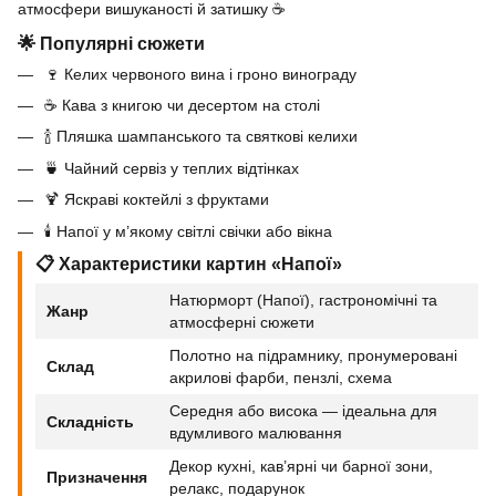
атмосфери вишуканості й затишку ☕
🌟 Популярні сюжети
🍷 Келих червоного вина і гроно винограду
☕ Кава з книгою чи десертом на столі
🍾 Пляшка шампанського та святкові келихи
🍵 Чайний сервіз у теплих відтінках
🍹 Яскраві коктейлі з фруктами
🕯️ Напої у м’якому світлі свічки або вікна
📋 Характеристики картин «Напої»
Натюрморт (Напої), гастрономічні та
Жанр
атмосферні сюжети
Полотно на підрамнику, пронумеровані
Склад
акрилові фарби, пензлі, схема
Середня або висока — ідеальна для
Складність
вдумливого малювання
Декор кухні, кав’ярні чи барної зони,
Призначення
релакс, подарунок