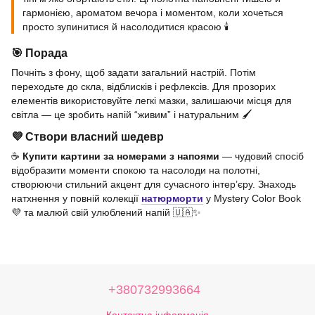
гармонією, ароматом вечора і моментом, коли хочеться
просто зупинитися й насолодитися красою 🕯️
🎯 Порада
Почніть з фону, щоб задати загальний настрій. Потім
переходьте до скла, відблисків і рефлексів. Для прозорих
елементів використовуйте легкі мазки, залишаючи місця для
світла — це зробить напій “живим” і натуральним 🖌️
💜 Створи власний шедевр
☕
Купити картини за номерами з напоями
— чудовий спосіб
відобразити моменти спокою та насолоди на полотні,
створюючи стильний акцент для сучасного інтер’єру. Знаходь
натхнення у повній колекції
натюрморти
у Mystery Color Book
💜 та малюй свій улюблений напій 🇺🇦✨
+380732993664