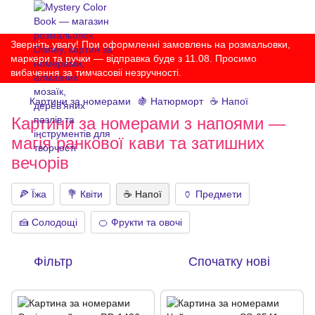
Зверніть увагу! При оформленні замовлень на розмальовки,
маркери та ручки — відправка буде з 11.08. Просимо
вибачення за тимчасовіі незручності.
Картини за номерами
🍇 Натюрморт
☕ Напої
Картини за номерами з напоями —
магія ранкової кави та затишних
вечорів
🍕 Їжа
💐 Квіти
☕ Напої
🏺 Предмети
🍰 Солодощі
🍊 Фрукти та овочі
Фільтр
Спочатку нові