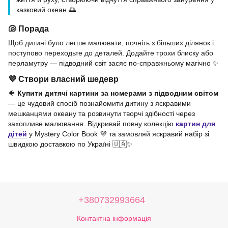
казковий океан 🌅
🐚 Порада
Щоб дитині було легше малювати, почніть з більших ділянок і
поступово переходьте до деталей. Додайте трохи блиску або
перламутру — підводний світ засяє по-справжньому магічно ✨
💜 Створи власний шедевр
🐠
Купити дитячі картини за номерами з підводним світом
— це чудовий спосіб познайомити дитину з яскравими
мешканцями океану та розвинути творчі здібності через
захопливе малювання. Відкривай повну колекцію
картин для
дітей
у Mystery Color Book 💜 та замовляй яскравий набір зі
швидкою доставкою по Україні 🇺🇦✨
+380732993664
Контактна інформація