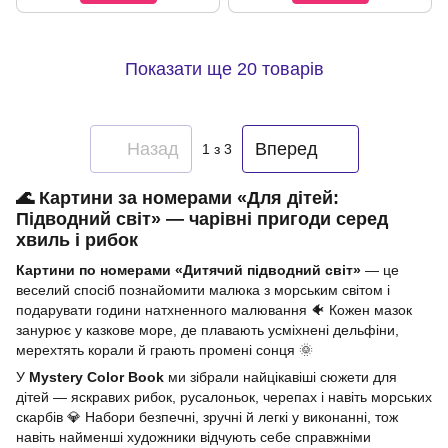
Показати ще 20 товарів
Назад
Вперед
1
з 3
🌊 Картини за номерами «Для дітей:
Підводний світ» — чарівні пригоди серед
хвиль і рибок
Картини по номерами «Дитячий підводний світ»
— це
веселий спосіб познайомити малюка з морським світом і
подарувати години натхненного малювання 🐠 Кожен мазок
занурює у казкове море, де плавають усміхнені дельфіни,
мерехтять корали й грають промені сонця 🌞
У
Mystery Color Book
ми зібрали найцікавіші сюжети для
дітей — яскравих рибок, русалоньок, черепах і навіть морських
скарбів 💎 Набори безпечні, зручні й легкі у виконанні, тож
навіть найменші художники відчують себе справжніми