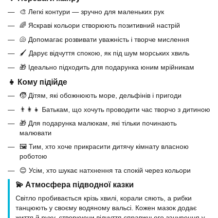
🎨 Легкі контури — зручно для маленьких рук
🌈 Яскраві кольори створюють позитивний настрій
🐚 Допомагає розвивати уважність і творче мислення
🖌 Дарує відчуття спокою, як під шум морських хвиль
🎁 Ідеально підходить для подарунка юним мрійникам
👧 Кому підійде
🧒 Дітям, які обожнюють море, дельфінів і пригоди
👨‍👩‍👧 Батькам, що хочуть проводити час творчо з дитиною
🎁 Для подарунка малюкам, які тільки починають
малювати
🖼 Тим, хто хоче прикрасити дитячу кімнату власною
роботою
😊 Усім, хто шукає натхнення та спокій через кольори
💫 Атмосфера підводної казки
Світло пробивається крізь хвилі, корали сяють, а рибки
танцюють у своєму водяному вальсі. Кожен мазок додає
життя й руху, створюючи відчуття справжнього занурення у