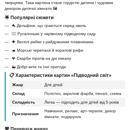
творцями. Така картина стане гордістю дитини і чудовим
декором дитячої кімнати 🖼
🌟 Популярні сюжети
🐬 Дельфіни, що граються серед хвиль
🧜‍♀️ Русалоньки у чарівному підводному саду
🐠 Веселі рибки з райдужними плавниками
🐢 Морські черепахи й коралові рифи
🪸 Скарби піратів на дні океану
🐳 Добрі кити та їхні пригоди
📋 Характеристики картин «Підводний світ»
Жанр
Для дітей
Склад
Полотно, акрилові фарби, пензлі, схема
Складність
Легка — підходить для дітей від 5 років
Навчання, релакс, арт-терапія, декор
Призначення
кімнати, подарунок
💙 Переваги жанру