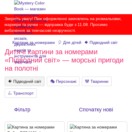
Зверніть увагу! При оформленні замовлень на розмальовки,
маркери та ручки — відправка буде з 11.08. Просимо
вибачення за тимчасовіі незручності.
Картини за номерами
🎈 Для дітей
🐠 Підводний світ
Дитячі картини за номерами
«Підводний світ» — морські пригоди
на полотні
🐠 Підводний світ
🎭 Персонажі
🐼 Тваринки
🛴 Транспорт
Фільтр
Спочатку нові