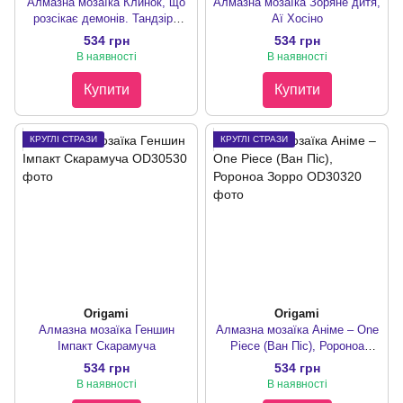
Алмазна мозаїка Клинок, що
Алмазна мозаїка Зоряне дитя,
розсікає демонів. Тандзіро
Аї Хосіно
Камадо
534 грн
534 грн
В наявності
В наявності
Купити
Купити
КРУГЛІ СТРАЗИ
КРУГЛІ СТРАЗИ
Origami
Origami
Алмазна мозаїка Геншин
Алмазна мозаїка Аніме – One
Імпакт Скарамуча
Piece (Ван Піс), Ророноа
Зорро
534 грн
534 грн
В наявності
В наявності