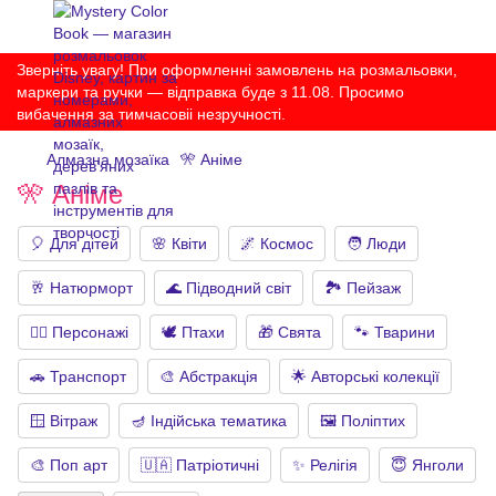
Зверніть увагу! При оформленні замовлень на розмальовки,
маркери та ручки — відправка буде з 11.08. Просимо
вибачення за тимчасовіі незручності.
Алмазна мозаїка
🎌 Аніме
🎌 Аніме
🎈 Для дітей
🌸 Квіти
🌌 Космос
🧑 Люди
🥂 Натюрморт
🌊 Підводний світ
🏞 Пейзаж
🧙‍♂️ Персонажі
🕊️ Птахи
🎁 Свята
🐾 Тварини
🚗 Транспорт
🎨 Абстракція
🌟 Авторські колекції
🪟 Вітраж
🪔 Індійська тематика
🖼 Поліптих
🎨 Поп арт
🇺🇦 Патріотичні
✨ Релігія
😇 Янголи