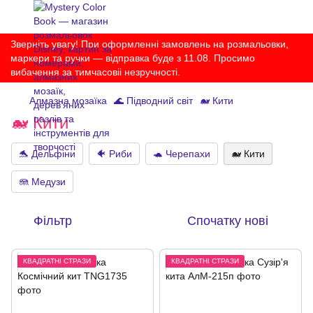
Зверніть увагу! При оформленні замовлень на розмальовки,
маркери та ручки — відправка буде з 11.08. Просимо
вибачення за тимчасовіі незручності.
Алмазна мозаїка
🌊 Підводний світ
🐋 Кити
🐋 Кити
🐬 Дельфіни
🐠 Риби
🐢 Черепахи
🐋 Кити
🪼 Медузи
Фільтр
Спочатку нові
КВАДРАТНІ СТРАЗИ
КВАДРАТНІ СТРАЗИ