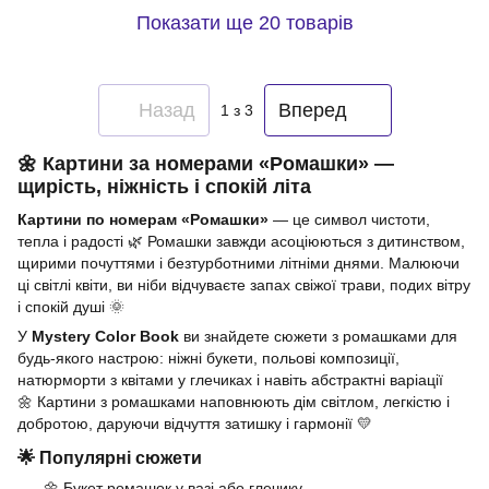
Показати ще 20 товарів
Назад
Вперед
1
з 3
🌼 Картини за номерами «Ромашки» —
щирість, ніжність і спокій літа
Картини по номерам «Ромашки»
— це символ чистоти,
тепла і радості 🌿 Ромашки завжди асоціюються з дитинством,
щирими почуттями і безтурботними літніми днями. Малюючи
ці світлі квіти, ви ніби відчуваєте запах свіжої трави, подих вітру
і спокій душі 🌞
У
Mystery Color Book
ви знайдете сюжети з ромашками для
будь-якого настрою: ніжні букети, польові композиції,
натюрморти з квітами у глечиках і навіть абстрактні варіації
🌼 Картини з ромашками наповнюють дім світлом, легкістю і
добротою, даруючи відчуття затишку і гармонії 💛
🌟 Популярні сюжети
🌼 Букет ромашок у вазі або глечику