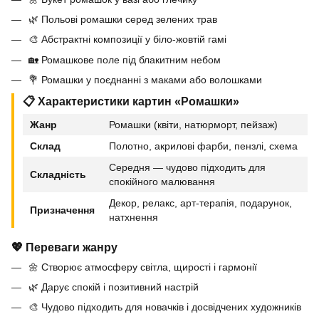
🌿 Польові ромашки серед зелених трав
🎨 Абстрактні композиції у біло-жовтій гамі
🏡 Ромашкове поле під блакитним небом
💐 Ромашки у поєднанні з маками або волошками
📋 Характеристики картин «Ромашки»
Жанр
Ромашки (квіти, натюрморт, пейзаж)
Склад
Полотно, акрилові фарби, пензлі, схема
Середня — чудово підходить для
Складність
спокійного малювання
Декор, релакс, арт-терапія, подарунок,
Призначення
натхнення
💖 Переваги жанру
🌼 Створює атмосферу світла, щирості і гармонії
🌿 Дарує спокій і позитивний настрій
🎨 Чудово підходить для новачків і досвідчених художників