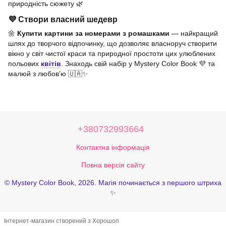
природність сюжету 🌿
💜 Створи власний шедевр
🌼
Купити картини за номерами з ромашками
— найкращий
шлях до творчого відпочинку, що дозволяє власноруч створити
вікно у світ чистої краси та природної простоти цих улюблених
польових
квітів
. Знаходь свій набір у Mystery Color Book 💜 та
малюй з любов'ю 🇺🇦✨
+380732993664
Контактна інформація
Повна версія сайту
© Mystery Color Book, 2026. Магія починається з першого штриха
✨
Інтернет-магазин створений з Хорошоп