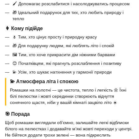
🖌 Допомагає розслабитися і насолоджуватись процесом
🎁 Ідеальний подарунок для тих, хто любить природу і
тепло
👩 Кому підійде
🌷 Тим, хто цінує просту і природну красу
🎁 Для подарунку людям, які люблять літо і спокій
🖼 Тим, хто хоче прикрасити дім ніжними барвами
😊 Початківцям, які прагнуть розслаблення і позитиву
💫 Усім, хто шукає натхнення у гармонії природи
💫 Атмосфера літа і спокою
Ромашки на полотні — це чистота, тепло і легкість 🌼 Їхні
білі пелюстки і жовті серединки створюють відчуття
сонячного щастя, ніби у вашій кімнаті зацвіло літо ☀️
🎯 Порада
Щоб ромашки виглядали об’ємно, залишайте легкі відблиски
білого на пелюстках і додавайте м’які жовті переходи у центрі.
Не бійтеся додати трохи зелені — вона підкреслить