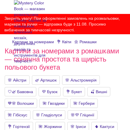
Зверніть увагу! При оформленні замовлень на розмальовки,
маркери та ручки — відправка буде з 11.08. Просимо
вибачення за тимчасовіі незручності.
Картини за номерами
💐 Квіти
🌼 Ромашки
Картини за номерами з ромашками
— сонячна простота та щирість
польового букета
🌸 Айстри
🌿 Артишок
🌸 Альстромерія
🤍🌿 Бавовна
💜 Бузок
💐 Букет
🍒 Вишні
💙🌸 Волошки
🌺 Гвоздики
🌺 Гербери
🌺 Гібіскус
🌸 Гладіолуси
🌸💜 Гліцинії
💐 Гортензії
🌺 Жоржини
🌸 Іриси
🌵 Кактуси