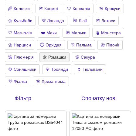
🌾 Колоски
🌸 Космеї
🤍 Конвалія
🌸 Крокуси
🌼 Кульбаби
💜 Лаванда
🌺 Лілії
🌸 Лотоси
🤍 Магнолія
❤️ Маки
🌺 Мальви
🪴 Монстера
🌼 Нарциси
💮 Орхідея
🌴 Пальма
🌺 Півонії
🌺 Плюмерія
🌼 Ромашки
🌸 Сакура
🌻 Соняшники
🌹 Троянди
🌷 Тюльпани
💜 Фіалка
🌸 Хризантема
Фільтр
Спочатку нові