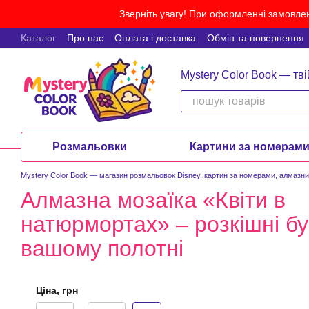
Перейти до основного контенту
Зверніть увагу! При оформленні замовлен
Каталог
Про нас
Оплата і доставка
Обмін та повернення
Mystery Color Book — тві
Розмальовки
Картини за номерам
Mystery Color Book — магазин розмальовок Disney, картин за номерами, алмазних 
Алмазна мозаїка «Квіти в
натюрмортах» – розкішні бу
вашому полотні
Ціна, грн
Від Ціна, грн
До Ціна, грн