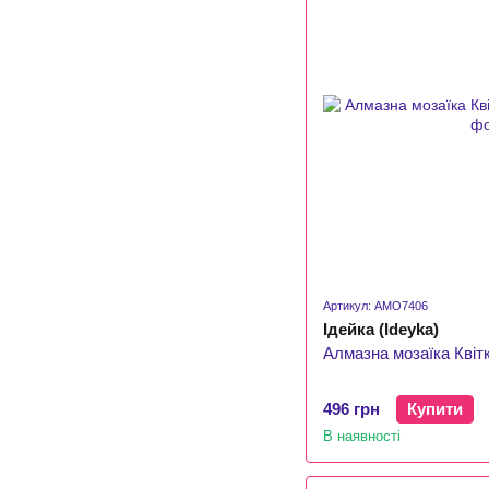
Артикул: AMO7406
Ідейка (Ideyka)
Алмазна мозаїка Квітк
496 грн
Купити
В наявності