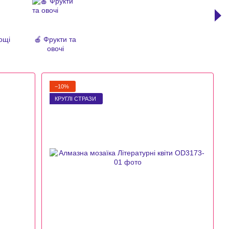
ощі
🍎 Фрукти та
овочі
−10%
КРУГЛІ СТРАЗИ