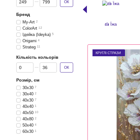
ОК
Бренд
My-Art
2
🍰 Їжа
ColorArt
12
Ідейка (Ideyka)
5
Origami
4
Strateg
11
КРУГЛІ СТРАЗИ
Кількість кольорів
Від Кількість кольорів
До Кількість кольорів
ОК
Розмір, см
30x30
7
30x40
2
40x30
7
40x40
1
40x50
10
40x80
2
50x40
4
60x30
1