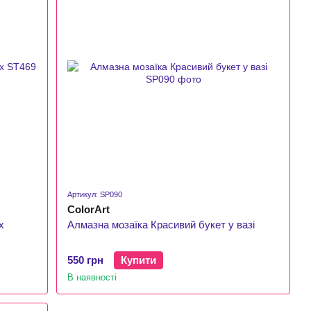
Артикул: SP090
ColorArt
х
Алмазна мозаїка Красивий букет у вазі
550 грн
Купити
В наявності