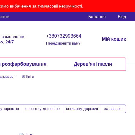
имо вибачення за тимчасовіі незручності.
нижки
Бажання
Вхід
+380732993664
 замовлення
Мій кошик
о, 24/7
Передзвонити вам?
я розфарбовування
Деревʼяні пазли
Натюрморт
🌺 Квіти
пулярністю
спочатку дешевше
спочатку дорожчі
за назвою