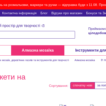
ь на розмальовки, маркери та ручки — відправка буде з 11.08. Прос
Контактна інформація
Блог
Відгуки про магазин
Бонуси та З
й простір для творчості 🎨
Приймаємо
цілодобов
и
Алмазна мозаїка
Інструменти дл
мозаїк, дерев’яних пазлів та інструментів для творчості
Алмазна мозаїка
🥂 
кети на
спочатку нові
за по
Сортування: