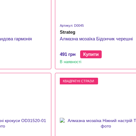
Артикул: D0045
Strateg
ндова гармонія
Алмазна мозаїка Бідончик черешні
491 грн
Купити
В наявності
КВАДРАТНІ СТРАЗИ