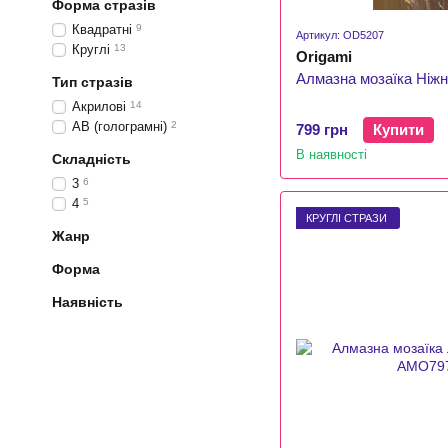
Форма стразів
Квадратні
9
Артикул: OD5207
Круглі
13
Origami
Алмазна мозаїка Ніжні
Тип стразів
Акрилові
14
АВ (голограмні)
2
799 грн
Купити
В наявності
Складність
3
6
4
5
КРУГЛІ СТРАЗИ
Жанр
Форма
Наявність