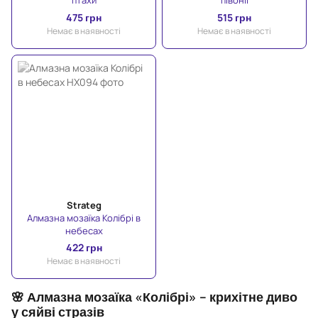
птахи
півонії
475 грн
515 грн
Немає в наявності
Немає в наявності
Strateg
Алмазна мозаїка Колібрі в
небесах
422 грн
Немає в наявності
🌸 Алмазна мозаїка «Колібрі» – крихітне диво
у сяйві стразів