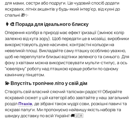
для мами, сестри або подруги. Це чудовий спосіб додати
яскравих, літніх акцентів у будь-який інтер'єр, від кухні до
спальні 🎁✨
👩‍🎨 Порада для ідеального блиску
Оперення колібрі в природі має ефект іризації (змінює колір
залежно від кута зору). Щоб передати це в мозаїці, виробники
використовують дуже насичені, контрастні кольори на
невеликій площі. Викладайте саму пташку особливо уважно,
щоб не переплутати близькі відтінки зеленого та синього. Для
фону з квітами можна використовувати мульти-стилус, а ось
"ювелірну" роботу над пташкою краще робити по одному
камінчику пінцетом.
💫 Впустіть тропічне літо у свій дім
Створіть свій власний сяючий талісман радості! Обирайте
яскравий сюжет у цій категорії або завітайте у наш загальний
розділ
Птахів
, де зібрані також мудрі сови, розкішні павичі та
яскраві папуги. Ми пропонуємо найвищу якість наборів та
швидку доставку по всій Україні! 🚚🇺🇦