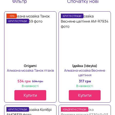
Фільтр
Спочатку нові
−10%
КРУГЛІ СТРАЗИ
КРУГЛІ СТРАЗИ
Origami
Ідейка (Ideyka)
Алмазна мозаїка Танок птахів
Алмазна мозаїка Весняне
цвітіння
534 грн
317 грн
594 грн
В наявності
В наявності
Купити
Купити
КРУГЛІ СТРАЗИ
КВАДРАТНІ СТРАЗИ