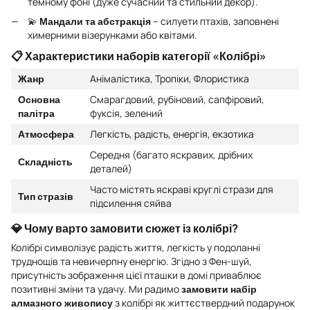
темному фоні (дуже сучасний та стильний декор).
💫
Мандали та абстракція
– силуети птахів, заповнені
химерними візерунками або квітами.
📋 Характеристики наборів категорії «Колібрі»
Жанр
Анімалістика, Тропіки, Флористика
Основна
Смарагдовий, рубіновий, сапфіровий,
палітра
фуксія, зелений
Атмосфера
Легкість, радість, енергія, екзотика
Середня (багато яскравих, дрібних
Складність
деталей)
Часто містять яскраві круглі стрази для
Тип стразів
підсилення сяйва
💎 Чому варто замовити сюжет із колібрі?
Колібрі символізує радість життя, легкість у подоланні
труднощів та невичерпну енергію. Згідно з Фен-шуй,
присутність зображення цієї пташки в домі приваблює
позитивні зміни та удачу. Ми радимо
замовити набір
алмазного живопису
з колібрі як життєствердний подарунок