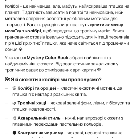
Колібрі – це найменша, але, мабуть, найяскравіша пташка на
планеті. Її здатність зависати в повітрі та неймовірне, ніби
металеве оперення роблять її улюбленим мотивом для
творчості. Багато рукодільниць прагнуть
купити алмазну
мозаїку з колібрі
, щоб передати цю тропічну магію. Блиск
гранованих стразів ідеально підходить для імітації переливів
пір'я цієї крихітної пташки, яка наче світиться під променями
сонця 💎
У каталозі
Mystery Color Book
зібрані найніжніші та
найдинамічніші сюжети. Від реалістичних замальовок у
тропічних садах до стилізованих арт-картин 💜
🌺 Які сюжети з колібрі ми пропонуємо?
🌸
Колібрі та орхідеї
– класичні екзотичні мотиви, де
пташка п'є нектар з розкішних квітів.
🌿
Тропічні хащі
– яскраві зелені фони, ліани, гібіскуси та
пташки-коштовності.
🎨
Акварельний стиль
– ніжні, напівпрозорі сюжети з
плавними переходами пастельних кольорів.
⚫
Контраст на чорному
– яскраві, неонові пташки на