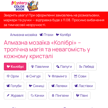
Зверніть увагу! При оформленні замовлень на розмальовки,
маркери та ручки — відправка буде з 11.08. Просимо вибачення
за тимчасовіі незручності.
Алмазна мозаїка
🕊️ Птахи
🐦 Колібрі
Алмазна мозаїка «Колібрі» –
тропічна магія та невагомість у
кожному кристалі
🐦 Колібрі
🦚 Павлини
🦜 Папуги
🦢 Лебеді
🦅 Орли
❄️ Снігурі
🦩 Фламінго
🦉 Сови
🕊 Голуби
🐦 Синиці
🕊 Лелеки
🕊️ Ластівки
🪶 Журавлі
🦆 Качки
🐧 Пінгвіни
🐓 Півні