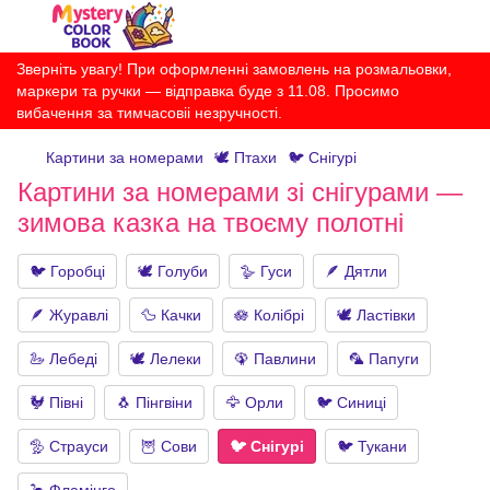
Зверніть увагу! При оформленні замовлень на розмальовки,
маркери та ручки — відправка буде з 11.08. Просимо
вибачення за тимчасовіі незручності.
Картини за номерами
🕊 Птахи
🐦 Снігурі
Картини за номерами зі снігурами —
зимова казка на твоєму полотні
🐦 Горобці
🕊 Голуби
🪿 Гуси
🪶 Дятли
🪶 Журавлі
🦆 Качки
🪷 Колібрі
🕊️ Ластівки
🦢 Лебеді
🕊 Лелеки
🦚 Павлини
🦜 Папуги
🐓 Півні
🐧 Пінгвіни
🦅 Орли
🐦 Синиці
🦤 Страуси
🦉 Сови
🐦 Снігурі
🐦 Тукани