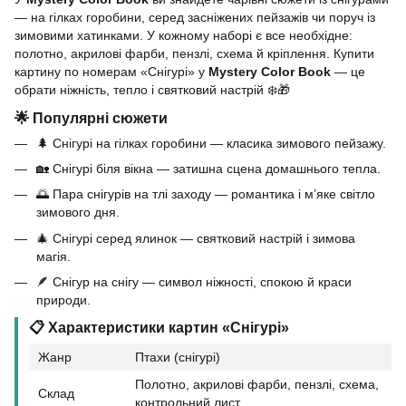
— на гілках горобини, серед засніжених пейзажів чи поруч із
зимовими хатинками. У кожному наборі є все необхідне:
полотно, акрилові фарби, пензлі, схема й кріплення. Купити
картину по номерам «Снігурі» у
Mystery Color Book
— це
обрати ніжність, тепло і святковий настрій ❄️🎁
🌟 Популярні сюжети
🌲 Снігурі на гілках горобини — класика зимового пейзажу.
🏡 Снігурі біля вікна — затишна сцена домашнього тепла.
🌅 Пара снігурів на тлі заходу — романтика і м’яке світло
зимового дня.
🎄 Снігурі серед ялинок — святковий настрій і зимова
магія.
🪶 Снігур на снігу — символ ніжності, спокою й краси
природи.
📋 Характеристики картин «Снігурі»
Жанр
Птахи (снігурі)
Полотно, акрилові фарби, пензлі, схема,
Склад
контрольний лист