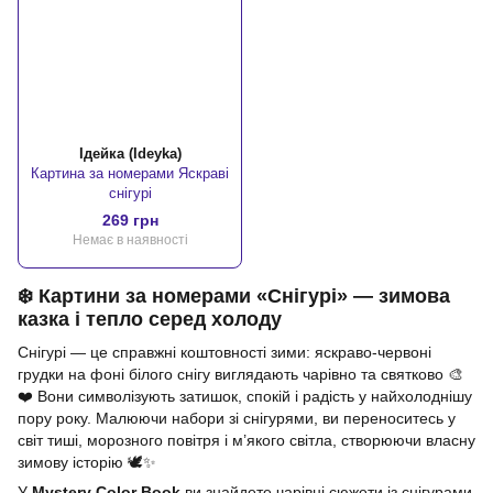
Ідейка (Ideyka)
Картина за номерами Яскраві
снігурі
269 грн
Немає в наявності
❄️ Картини за номерами «Снігурі» — зимова
казка і тепло серед холоду
Снігурі — це справжні коштовності зими: яскраво-червоні
грудки на фоні білого снігу виглядають чарівно та святково 🎨
❤️ Вони символізують затишок, спокій і радість у найхолоднішу
пору року. Малюючи набори зі снігурями, ви переноситесь у
світ тиші, морозного повітря і м’якого світла, створюючи власну
зимову історію 🕊️✨
У
Mystery Color Book
ви знайдете чарівні сюжети із снігурами