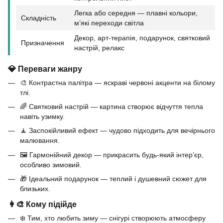
Легка або середня — плавні кольори,
Складність
м’які переходи світла
Декор, арт-терапія, подарунок, святковий
Призначення
настрій, релакс
💎 Переваги жанру
🎨 Контрастна палітра — яскраві червоні акценти на білому
тлі.
🌈 Святковий настрій — картина створює відчуття тепла
навіть узимку.
🧘 Заспокійливий ефект — чудово підходить для вечірнього
малювання.
🖼️ Гармонійний декор — прикрасить будь-який інтер’єр,
особливо зимовий.
🎁 Ідеальний подарунок — теплий і душевний сюжет для
близьких.
👩‍🎨 Кому підійде
❄️ Тим, хто любить зиму — снігурі створюють атмосферу