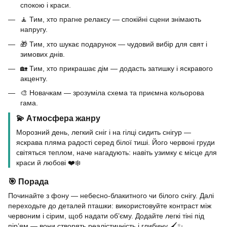
спокою і краси.
🧘 Тим, хто прагне релаксу — спокійні сцени знімають
напругу.
🎁 Тим, хто шукає подарунок — чудовий вибір для свят і
зимових днів.
🏡 Тим, хто прикрашає дім — додасть затишку і яскравого
акценту.
🎨 Новачкам — зрозуміла схема та приємна кольорова
гама.
💫 Атмосфера жанру
Морозний день, легкий сніг і на гілці сидить снігур —
яскрава пляма радості серед білої тиші. Його червоні груди
світяться теплом, наче нагадують: навіть узимку є місце для
краси й любові ❤️❄️
🎯 Порада
Починайте з фону — небесно-блакитного чи білого снігу. Далі
переходьте до деталей пташки: використовуйте контраст між
червоним і сірим, щоб надати об’єму. Додайте легкі тіні під
пір’ям — вони створять реалістичність і глибину 🖌️✨