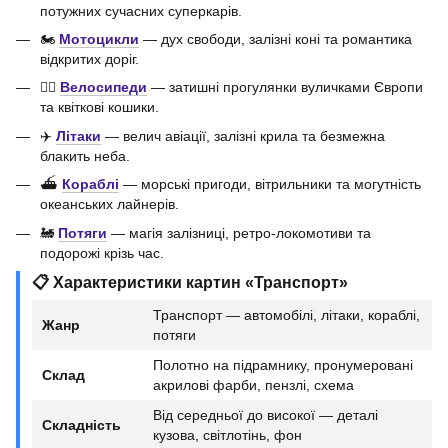
потужних сучасних суперкарів.
🏍️
Мотоцикли
— дух свободи, залізні коні та романтика
відкритих доріг.
🚴‍♀️
Велосипеди
— затишні прогулянки вуличками Європи
та квіткові кошики.
✈️
Літаки
— велич авіації, залізні крила та безмежна
блакить неба.
⛴️
Кораблі
— морські пригоди, вітрильники та могутність
океанських лайнерів.
🚂
Потяги
— магія залізниці, ретро-локомотиви та
подорожі крізь час.
📋 Характеристики картин «Транспорт»
Транспорт — автомобілі, літаки, кораблі,
Жанр
потяги
Полотно на підрамнику, пронумеровані
Склад
акрилові фарби, пензлі, схема
Від середньої до високої — деталі
Складність
кузова, світлотінь, фон