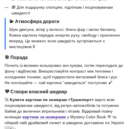
🎁 Для подарунку хлопцям, підліткам і поціновувачам
швидкості
💫 Атмосфера дороги
Шум двигуна, вітер у волоссі, блиск фар і запах бензину.
Кожна картина передає енергію руху, свободу і прагнення
вперед. Це момент, коли швидкість зустрічається з
мистецтвом 🚦
🎯 Порада
Почніть із великих кольорових зон кузова, потім переходьте до
фону і відблисків. Використовуйте контраст між теплими і
холодними тонами, щоб підкреслити металевий блиск і рух.
Не поспішайте — хай картина “заводиться” поступово 🖌️
💜 Створи власний шедевр
🚀
Купити картини по номерам «Транспорт»
варто всім
поціновувачам швидкості, від ретро-автомобілів та потужних
байків до величних вітрильників і літаків. Відкривай повну
колекцію
картини за номерами
у Mystery Color Book 💜 та
обирай свій драйвовий сюжет зі швидкою доставкою по Україні
🇺🇦✨