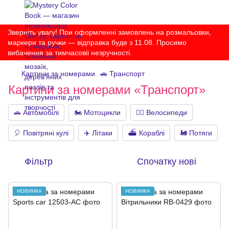
Зверніть увагу! При оформленні замовлень на розмальовки,
маркери та ручки — відправка буде з 11.08. Просимо
вибачення за тимчасовіі незручності.
Картини за номерами
🚗 Транспорт
Картини за номерами «Транспорт»
🚗 Автомобілі
🏍️ Мотоцикли
🚴‍♀️ Велосипеди
🎈 Повітряні кулі
✈️ Літаки
⛴ Кораблі
🚂 Потяги
Фільтр
Спочатку нові
НОВИНКА
НОВИНКА