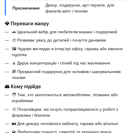
Декор, подарунок, арт-терапія, для
Призначення
фанатів авто і техніки
💎 Переваги жанру
🚗 Ідеальний вибір для любителів машин і подорожей
🎨 Розвиває увагу до деталей і почуття динаміки
🖼️ Чудово виглядає в інтер’єрі офісу, гаража або кімнати
підлітка
🧘 Дарує концентрацію і спокій під час малювання
🎁 Прекрасний подарунок для чоловіків і шанувальників
техніки
👥 Кому підійде
🧑 Тим, хто захоплюється автомобілями, літаками або
кораблями
🎨 Початківцям, які хочуть попрактикуватися у роботі з
формами і блиском
🏡 Для декору чоловічого кабінету, гаража або вітальні
🧩 Любителям точності, симетрії та технічної краси