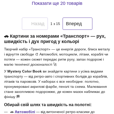
Показати ще 20 товарів
Назад
Вперед
1
з 15
🚗 Картини за номерами «Транспорт» — рух,
швидкість і дух пригод у кольорі
Творчий набір «Транспорт» — це енергія дороги, блиск металу
і відчуття свободи 🎨 Автомобілі, мотоцикли, літаки, кораблі чи
потяги — кожен сюжет передає ритм руху, запах подорожі і
магію технічної досконалості 🚀
У
Mystery Color Book
ви знайдете картини з усіма видами
транспорту — від ретро-авто і спортивних болідів до кораблів,
літаків та паровозів. У наборах є все необхідне: полотно,
пронумеровані акрилові фарби, пензлі та схема. Малювання
стане захопливою подорожжю, де кожен мазок наближає до
фінішу 🏁
Обирай свій шлях та швидкість на полотні:
🚗
Автомобілі
— від витонченої ретро-класики до