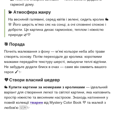
гармонії дому.
💫 Атмосфера жанру
На весняній галявині, серед квітів і зелені, сидить кролик 🐇
🌸 Його шерсть м’яко сяє на сонці, а очі сповнені спокою і
доброти. Ця картина дихає гармонією, теплом і ніжністю
природи 🌿💛
🎯 Порада
Почніть малювання з фону — м’які кольори неба або трави
створять основу. Потім переходьте до кролика: короткими
мазками передайте текстуру шерсті, змішуючи теплі відтінки.
Не забудьте додати блиск в очах — саме він оживить вашого
героя 🖌️✨
💜 Створи власний шедевр
🐇
Купити картини за номерами з кроликами
— ідеальний
варіант для створення легкої та світлої картини, яка наповнить
простір ніжністю та весняним настроєм. Знаходь натхнення у
повній колекції
тварин
від Mystery Color Book 💜 та малюй з
любов'ю 🇺🇦✨