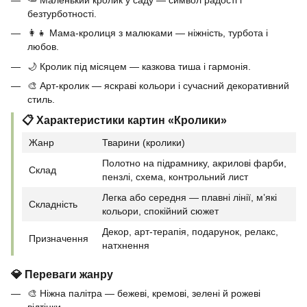
безтурботності.
👩‍👧 Мама-кролиця з малюками — ніжність, турбота і
любов.
🌙 Кролик під місяцем — казкова тиша і гармонія.
🎨 Арт-кролик — яскраві кольори і сучасний декоративний
стиль.
📋 Характеристики картин «Кролики»
Жанр
Тварини (кролики)
Полотно на підрамнику, акрилові фарби,
Склад
пензлі, схема, контрольний лист
Легка або середня — плавні лінії, м’які
Складність
кольори, спокійний сюжет
Декор, арт-терапія, подарунок, релакс,
Призначення
натхнення
💎 Переваги жанру
🎨 Ніжна палітра — бежеві, кремові, зелені й рожеві
відтінки.