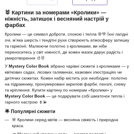
🐰 Картини за номерами «Кролики» —
ніжність, затишок і весняний настрій у
фарбах
Кролики — це символ доброти, спокою і тепла 🌸💚 Їхні лагідні
очі, м’яка шерсть і тендітні рухи створюють атмосферу затишку
та гармонії. Малюючи полотно з кроликами, ви ніби
переноситесь у світ ніжності, де кожен мазок дарує радість і
умиротворення 🎨🐰
У
Mystery Color Book
зібрано чарівні сюжети з кроликами — у
квіткових садах, лісових галявинах, казкових ілюстраціях чи
дитячих сюжетах. Кожен набір містить усе необхідне: полотно
на підрамнику, пронумеровані акрилові фарби, пензлі, схему
та кріплення. Купити картину по номерам «Кролики» у
Mystery Color Book
— це подарувати собі шматочок тепла і
гарного настрою 🌷💫
🌟 Популярні сюжети
🌸 Кролики серед квітів — весняна свіжість і природна
краса.
🥕 Маленький кролик у саду — символ радості і