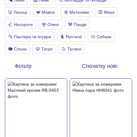
🦙 Лами
🦁 Леви
🐆 Леопарди та гепарди
🦊 Лисиці
🐒 Мавпи
🦋 Метелики
🐭 Миші
🦏 Носороги
🦌 Олені
🐼 Панди
🐆 Пантери та ягуари
🦎 Рептилії
🐶 Собаки
🐘 Слони
🐯 Тигри
🦭 Тюлені
Фільтр
Спочатку нові