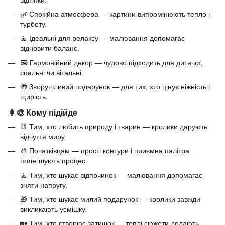
🌿 Спокійна атмосфера — картини випромінюють тепло і
турботу.
🧘 Ідеальні для релаксу — малювання допомагає
відновити баланс.
🖼️ Гармонійний декор — чудово підходить для дитячої,
спальні чи вітальні.
🎁 Зворушливий подарунок — для тих, хто цінує ніжність і
щирість.
👩‍🎨 Кому підійде
🐰 Тим, хто любить природу і тварин — кролики дарують
відчуття миру.
🎨 Початківцям — прості контури і приємна палітра
полегшують процес.
🧘 Тим, хто шукає відпочинок — малювання допомагає
зняти напругу.
🎁 Тим, хто шукає милий подарунок — кролики завжди
викликають усмішку.
🏡 Тим, хто створює затишок — теплі сюжети додають