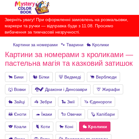
Зверніть увагу! При оформленні замовлень на розмальовки,
маркери та ручки — відправка буде з 11.08. Просимо
вибачення за тимчасовіі незручності.
Картини за номерами
🐾 Тварини
🐇 Кролики
Картини за номерами з кроликами —
пастельна магія та казковий затишок
🐂 Бики
🐿️ Білки
🐻 Ведмеді
🐪 Верблюди
🐺 Вовки
🐉🦖 Дракони і Динозаври
🦒 Жирафи
🐇 Зайці
🦓 Зебри
🐍 Змії
🦄 Єдинороги
🦝 Єноти
🦔 Їжаки
🐑 Овечки
🦫 Капібари
🐨 Коали
🐈 Коти
🐎 Коні
🐇 Кролики