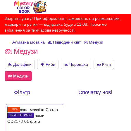
Зверніть увагу! При оформленні замовлень на розмальовки,
маркери та ручки — відправка буде з 11.08. Просимо
вибачення за тимчасовіі незручності.
Алмазна мозаїка
🌊 Підводний світ
🪼 Медузи
🪼 Медузи
🐬 Дельфіни
🐠 Риби
🐢 Черепахи
🐋 Кити
🪼 Медузи
Фільтр
Спочатку нові
−10%
КРУГЛІ СТРАЗИ