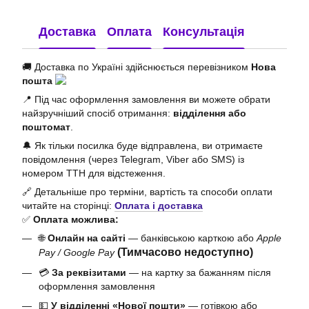
Доставка
Оплата
Консультація
🚚 Доставка по Україні здійснюється перевізником
Нова
пошта
📍 Під час оформлення замовлення ви можете обрати
найзручніший спосіб отримання:
відділення або
поштомат
.
🔔 Як тільки посилка буде відправлена, ви отримаєте
повідомлення (через Telegram, Viber або SMS) із
номером ТТН для відстеження.
🔗 Детальніше про терміни, вартість та способи оплати
читайте на сторінці:
Оплата і доставка
✅
Оплата можлива:
🌐
Онлайн на сайті
— банківською карткою або
Apple
(Тимчасово недоступно)
Pay / Google Pay
💳
За реквізитами
— на картку за бажанням після
оформлення замовлення
💵
У відділенні «Нової пошти»
— готівкою або