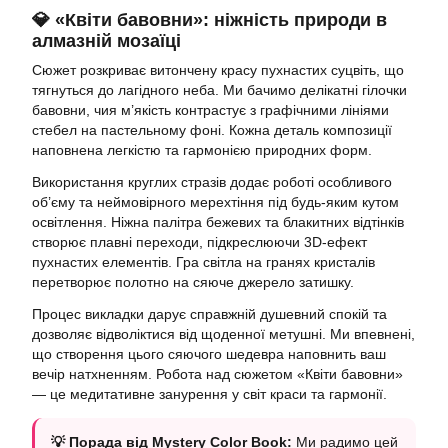
💎 «Квіти бавовни»: ніжність природи в
алмазній мозаїці
Сюжет розкриває витончену красу пухнастих суцвіть, що
тягнуться до лагідного неба. Ми бачимо делікатні гілочки
бавовни, чия м’якість контрастує з графічними лініями
стебел на пастельному фоні. Кожна деталь композиції
наповнена легкістю та гармонією природних форм.
Використання круглих стразів додає роботі особливого
об’єму та неймовірного мерехтіння під будь-яким кутом
освітлення. Ніжна палітра бежевих та блакитних відтінків
створює плавні переходи, підкреслюючи 3D-ефект
пухнастих елементів. Гра світла на гранях кристалів
перетворює полотно на сяюче джерело затишку.
Процес викладки дарує справжній душевний спокій та
дозволяє відволіктися від щоденної метушні. Ми впевнені,
що створення цього сяючого шедевра наповнить ваш
вечір натхненням. Робота над сюжетом «Квіти бавовни»
— це медитативне занурення у світ краси та гармонії.
💡 Порада від Mystery Color Book:
Ми радимо цей