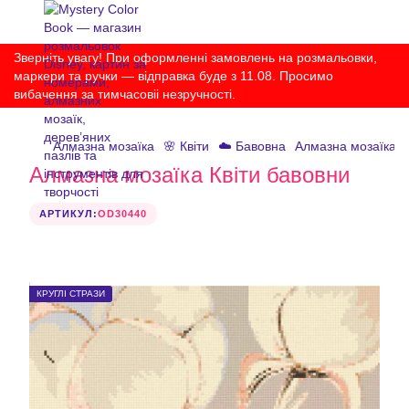
Зверніть увагу! При оформленні замовлень на розмальовки,
маркери та ручки — відправка буде з 11.08. Просимо
вибачення за тимчасовіі незручності.
Алмазна мозаїка
🌸 Квіти
☁️ Бавовна
Алмазна мозаїка К
Алмазна мозаїка Квіти бавовни
АРТИКУЛ:
OD30440
КРУГЛІ СТРАЗИ