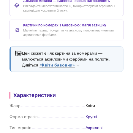
Алмазні мозаїки — Бавовна: сяюча витонченість
💎
Викладайте мерехтливі картини, використовуючи ограновані
камінці для яскравого блиску.
Картини по номерах з бавовною: магія затишку
🎨
Малюйте пухнасті суцвіття на якісному полотні насиченими
акриловими фарбами.
🖼️
Цей сюжет є і як картина за номерами —
малюється акриловими фарбами на полотні.
Дивіться
«Квіти бавовни»
→
Характеристики
Жанр
Квіти
Форма стразів
Круглі
Тип стразів
Акрилові