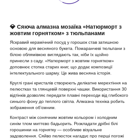
💎 Сяюча алмазна мозаїка «Натюрморт з
жовтим горнятком» з тюльпанами
Яскравий керамічний посуд у горошок став затишною
основою для весняного букета. Помаранчеві тюльпани з
білою облямівкою виглядають так, ніби їх щойно
принесли з саду. «Натюрморт з жовтим горнятком»
доповнює стопка старих книг, що додає композиції
інтелектуального шарму. Це жива весняна історія.
Круглі грані кристалів створюють делікатне мерехтіння на
пелюстках та глянцевій поверхні чашки. Використання 30
відтінків дозволяє передати плавні переходи від глибокого
синього фону до теплого світла. Алмазна техніка робить
зображення об’ємним.
Контраст між сонячним жовтим кольором і холодним
синім тлом миттєво бадьорить. Розкладати дрібні білі
горошинки на горнятку — особливе візуальне
задоволення. Сяйво пелюсток нагадує про перші погожі