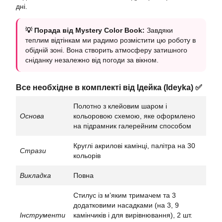
дні.
💡 Порада від Mystery Color Book:
Завдяки
теплим відтінкам ми радимо розмістити цю роботу в
обідній зоні. Вона створить атмосферу затишного
сніданку незалежно від погоди за вікном.
Все необхідне в комплекті від Ідейка (Ideyka) ✅
Полотно з клейовим шаром і
Основа
кольоровою схемою, яке оформлено
на підрамник галерейним способом
Круглі акрилові камінці, палітра на 30
Стрази
кольорів
Викладка
Повна
Стилус із м’яким тримачем та 3
додатковими насадками (на 3, 9
Інструменти
камінчиків і для вирівнювання), 2 шт.