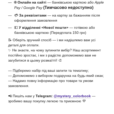
🌐
Онлайн на сайті
— банківською карткою або
Apple
(Тимчасово недоступно)
Pay / Google Pay
💳
За реквізитами
— на картку за бажанням після
оформлення замовлення
💵
У відділенні «Нової пошти»
— готівкою або
банківською карткою (Передплата 150 грн)
📝 Оберіть зручний спосіб — і ми надішлемо вам усі
деталі для оплати.
✨ Не знаєте, на чому зупинити вибір? Наш асортимент
постійно зростає, і ми з радістю допоможемо вам не
загубитися в цьому розмаїтті! 🎨
— Підберемо набір під ваші запити та тематику;
— Допоможемо з вибором подарунка на будь-який смак;
— Надамо повну інформацію про товари та умови
замовлення.
📲 Пишіть нам у
Telegram:
@mystery_colorbook
—
зробимо вашу покупку легкою та приємною 💜