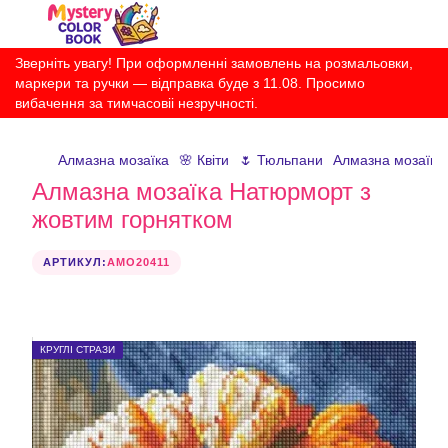
Зверніть увагу! При оформленні замовлень на розмальовки,
маркери та ручки — відправка буде з 11.08. Просимо
вибачення за тимчасовіі незручності.
Алмазна мозаїка
🌸 Квіти
🌷 Тюльпани
Алмазна мозаїка
Алмазна мозаїка Натюрморт з
жовтим горнятком
АРТИКУЛ:
AMO20411
КРУГЛІ СТРАЗИ