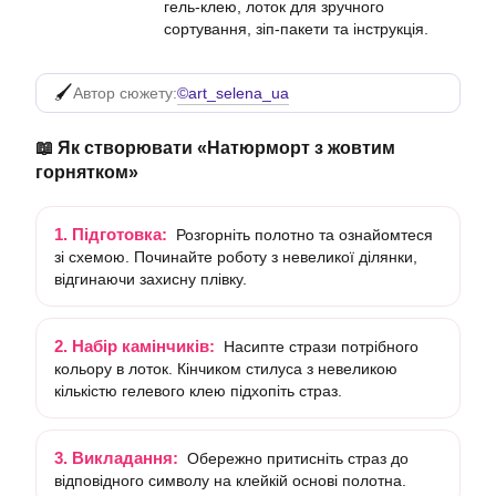
гель-клею, лоток для зручного
сортування, зіп-пакети та інструкція.
©art_selena_ua
Автор сюжету:
📖 Як створювати «Натюрморт з жовтим
горнятком»
1. Підготовка:
Розгорніть полотно та ознайомтеся
зі схемою. Починайте роботу з невеликої ділянки,
відгинаючи захисну плівку.
2. Набір камінчиків:
Насипте стрази потрібного
кольору в лоток. Кінчиком стилуса з невеликою
кількістю гелевого клею підхопіть страз.
3. Викладання:
Обережно притисніть страз до
відповідного символу на клейкій основі полотна.