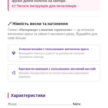
зручно ділити полотно на сектори.
👉 Читати інструкцію для початківців
🪄 Ніжність весни та натхнення
Сюжет
«Натюрморт з жовтим горнятком»
— це втілення
витонченої краси та свіжості весняного ранку. Відкрийте для
себе більше:
Алмазні мозаїки з тюльпанами: витончена краса
💎
Викладайте блискучі суцвіття за допомогою стильних
гранованих камінців.
Картини по номерам з тюльпанами: весняний настрій
🎨
Малюйте яскраві букети на полотні якісними акриловими
фарбами.
Характеристики
Жанр
Квіти