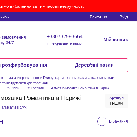
имо вибачення за тимчасовіі незручності.
нижки
Бажання
Вхід
+380732993664
 замовлення
Мій кошик
о, 24/7
Передзвонити вам?
я розфарбовування
Деревʼяні пазли
ook — магазин розмальовок Disney, картин за номерами, алмазних мозаїк,
в та інструментів для творчості
а
🌸 Квіти
🌹 Троянди
Алмазна мозаїка Романтика в Парижі
мозаїка Романтика в Парижі
Артикул
TN1004
Написати відгук
н
В бажання