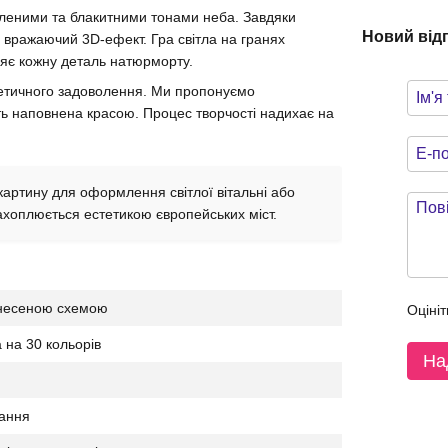
зеленими та блакитними тонами неба. Завдяки
Новий від
вражаючий 3D-ефект. Гра світла на гранях
яє кожну деталь натюрморту.
тетичного задоволення. Ми пропонуємо
 наповнена красою. Процес творчості надихає на
артину для оформлення світлої вітальні або
ахоплюється естетикою європейських міст.
анесеною схемою
Оцініт
а на 30 кольорів
На
дання