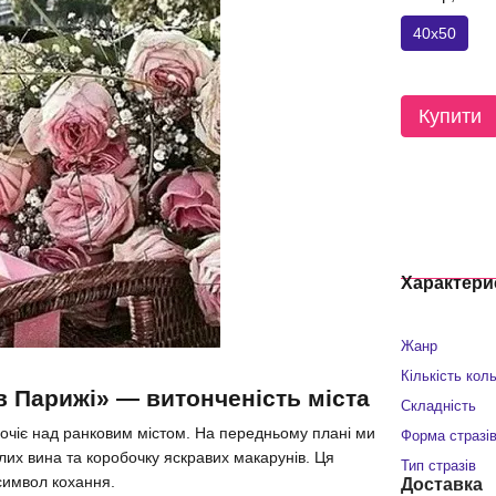
40x50
Купити
Характери
Жанр
Кількість кол
в Парижі» — витонченість міста
Складність
очіє над ранковим містом. На передньому плані ми
Форма стразі
лих вина та коробочку яскравих макарунів. Ця
Тип стразів
 символ кохання.
Доставка