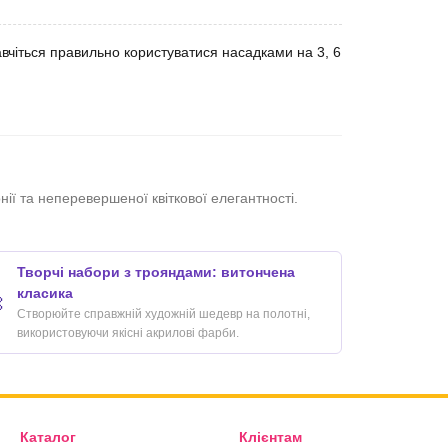
вчіться правильно користуватися насадками на 3, 6
ії та неперевершеної квіткової елегантності.
Творчі набори з трояндами: витончена
класика

Створюйте справжній художній шедевр на полотні,
використовуючи якісні акрилові фарби.
Каталог
Клієнтам