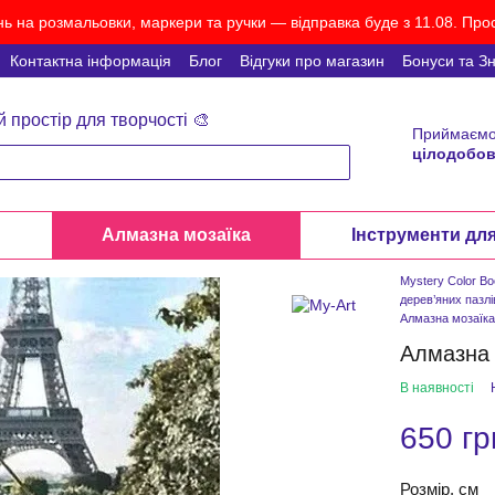
ь на розмальовки, маркери та ручки — відправка буде з 11.08. Прос
Контактна інформація
Блог
Відгуки про магазин
Бонуси та З
й простір для творчості 🎨
Приймаємо
цілодобов
и
Алмазна мозаїка
Інструменти дл
Mystery Color B
дерев’яних пазлі
Алмазна мозаїк
Алмазна 
В наявності
650 гр
Розмір, см