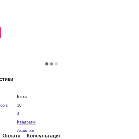
стики
Квіти
ьорів
30
4
в
Квадратні
Акрилові
Оплата
Консультація