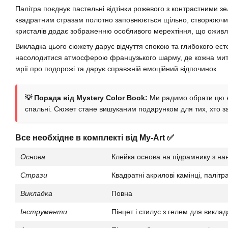
Палітра поєднує пастельні відтінки рожевого з контрастними 
квадратним стразам полотно заповнюється щільно, створюючи 
кристалів додає зображенню особливого мерехтіння, що оживл
Викладка цього сюжету дарує відчуття спокою та глибокого ес
насолодитися атмосферою французького шарму, де кожна мить
мрії про подорожі та дарує справжній емоційний відпочинок.
💡 Порада від Mystery Color Book:
Ми радимо обрати цю к
спальні. Сюжет стане вишуканим подарунком для тих, хто з
Все необхідне в комплекті від My-Art ✅
Основа
Клейка основа на підрамнику з н
Стрази
Квадратні акрилові камінці, палітр
Викладка
Повна
Інструменти
Пінцет і стилус з гелем для викла