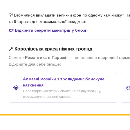
💡 Втомилися викладати великий фон по одному камінчику? На
та 9 стразів для максимальної швидкості.
👉 Відкрити секрети майстрів у блозі
🪄 Королівська краса ніжних троянд
Сюжет
«Романтика в Парижі»
— це втілення природної гармон
Відкрийте для себе більше:
Алмазні мозаїки з трояндами: блискуче
натхнення
💎

Перетворіть квітковий сюжет на сяючу картину,
викладаючи огранені камінці.