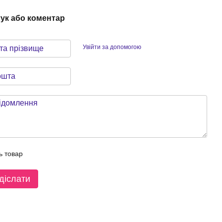
гук або коментар
Увійти за допомогою
ь товар
діслати