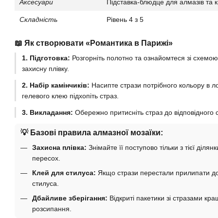
Аксесуари
Підставка-блюдце для алмазів та к
Складність
Рівень 4 з 5
📖 Як створювати «Романтика в Парижі»
1. Підготовка:
Розгорніть полотно та ознайомтеся зі схемою
захисну плівку.
2. Набір камінчиків:
Насипте стрази потрібного кольору в ло
гелевого клею підхопіть страз.
3. Викладання:
Обережно притисніть страз до відповідного с
💡 Базові правила алмазної мозаїки:
Захисна плівка:
Знімайте її поступово тільки з тієї діля
пересох.
Клей для стилуса:
Якщо стрази перестали прилипати до 
стилуса.
Дбайливе зберігання:
Відкриті пакетики зі стразами кращ
розсипання.