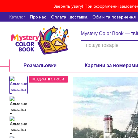
Перейти до основного контенту
Зверніть увагу! При оформленні замовлен
Каталог
Про нас
Оплата і доставка
Обмін та повернення
Mystery Color Book — тві
Розмальовки
Картини за номерам
КВАДРАТНІ СТРАЗИ