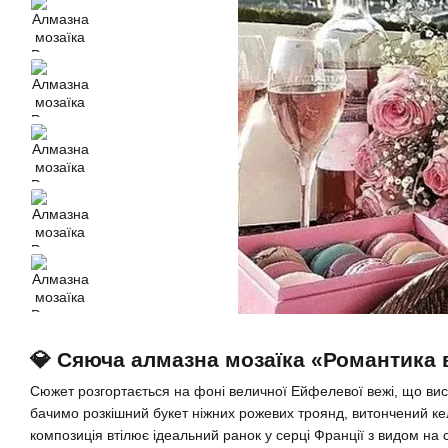
💎 Сяюча алмазна мозаїка «Романтика 
Сюжет розгортається на фоні величної Ейфелевої вежі, що вис
бачимо розкішний букет ніжних рожевих троянд, витончений ке
композиція втілює ідеальний ранок у серці Франції з видом на