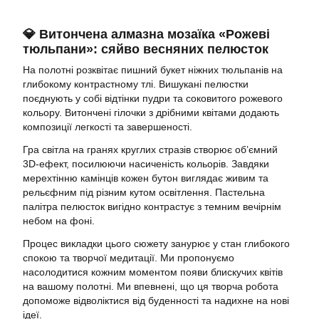
💎 Витончена алмазна мозаїка «Рожеві
тюльпани»: сяйво весняних пелюсток
На полотні розквітає пишний букет ніжних тюльпанів на
глибокому контрастному тлі. Вишукані пелюстки
поєднують у собі відтінки пудри та соковитого рожевого
кольору. Витончені гілочки з дрібними квітами додають
композиції легкості та завершеності.
Гра світла на гранях круглих стразів створює об’ємний
3D-ефект, посилюючи насиченість кольорів. Завдяки
мерехтінню камінців кожен бутон виглядає живим та
рельєфним під різним кутом освітлення. Пастельна
палітра пелюсток вигідно контрастує з темним вечірнім
небом на фоні.
Процес викладки цього сюжету занурює у стан глибокого
спокою та творчої медитації. Ми пропонуємо
насолодитися кожним моментом появи блискучих квітів
на вашому полотні. Ми впевнені, що ця творча робота
допоможе відволіктися від буденності та надихне на нові
ідеї.