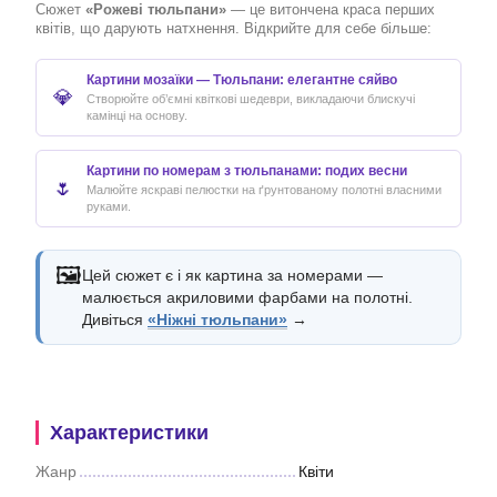
Сюжет
«Рожеві тюльпани»
— це витончена краса перших
квітів, що дарують натхнення. Відкрийте для себе більше:
Картини мозаїки — Тюльпани: елегантне сяйво
💎
Створюйте об’ємні квіткові шедеври, викладаючи блискучі
камінці на основу.
Картини по номерам з тюльпанами: подих весни
🌷
Малюйте яскраві пелюстки на ґрунтованому полотні власними
руками.
🖼️
Цей сюжет є і як картина за номерами —
малюється акриловими фарбами на полотні.
Дивіться
«Ніжні тюльпани»
→
Характеристики
Жанр
Квіти