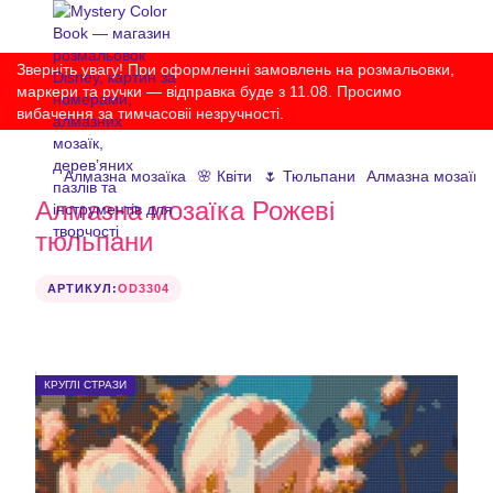
Зверніть увагу! При оформленні замовлень на розмальовки,
маркери та ручки — відправка буде з 11.08. Просимо
вибачення за тимчасовіі незручності.
Алмазна мозаїка
🌸 Квіти
🌷 Тюльпани
Алмазна мозаїка
Алмазна мозаїка Рожеві
тюльпани
АРТИКУЛ:
OD3304
КРУГЛІ СТРАЗИ