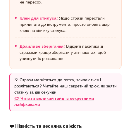
не пересох.
Клей для стилуса:
Якщо стрази перестали
прилипати до інструмента, просто оновіть шар
клею на кінчику стилуса.
Дбайливе зберігання:
Відкриті пакетики зі
стразами краще зберігати у зіп-пакетах, щоб
уникнути їх розсипання.
💡 Стрази магнітяться до лотка, злипаються і
розлітаються? Читайте наш секретний трюк, як зняти
статику за дві секунди.
👉 Читати великий гайд із секретними
лайфхаками
❤️ Ніжність та весняна свіжість