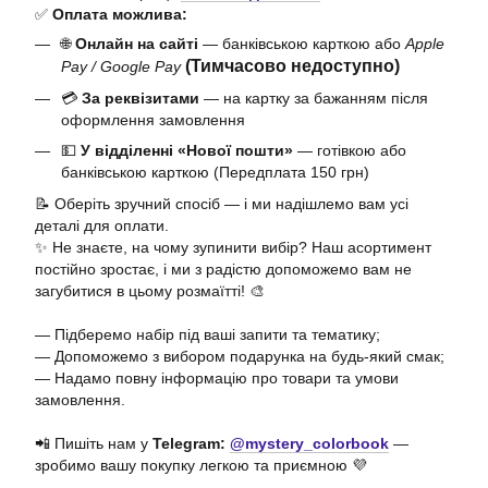
✅
Оплата можлива:
🌐
Онлайн на сайті
— банківською карткою або
Apple
(Тимчасово недоступно)
Pay / Google Pay
💳
За реквізитами
— на картку за бажанням після
оформлення замовлення
💵
У відділенні «Нової пошти»
— готівкою або
банківською карткою (Передплата 150 грн)
📝 Оберіть зручний спосіб — і ми надішлемо вам усі
деталі для оплати.
✨ Не знаєте, на чому зупинити вибір? Наш асортимент
постійно зростає, і ми з радістю допоможемо вам не
загубитися в цьому розмаїтті! 🎨
— Підберемо набір під ваші запити та тематику;
— Допоможемо з вибором подарунка на будь-який смак;
— Надамо повну інформацію про товари та умови
замовлення.
📲 Пишіть нам у
Telegram:
@mystery_colorbook
—
зробимо вашу покупку легкою та приємною 💜