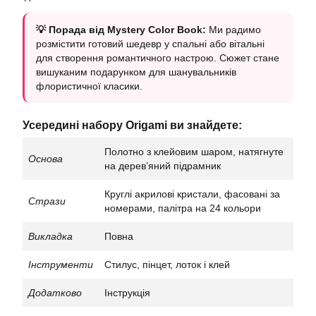
💡 Порада від Mystery Color Book:
Ми радимо
розмістити готовий шедевр у спальні або вітальні
для створення романтичного настрою. Сюжет стане
вишуканим подарунком для шанувальників
флористичної класики.
Усередині набору Origami ви знайдете:
Полотно з клейовим шаром, натягнуте
Основа
на деревʼяний підрамник
Круглі акрилові кристали, фасовані за
Стрази
номерами, палітра на 24 кольори
Викладка
Повна
Інструменти
Стилус, пінцет, лоток і клей
Додатково
Інструкція