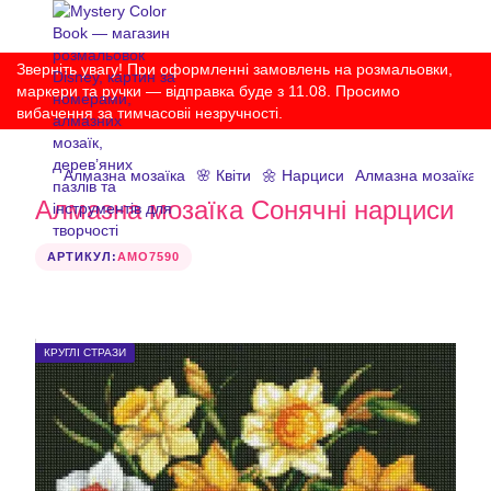
Зверніть увагу! При оформленні замовлень на розмальовки,
маркери та ручки — відправка буде з 11.08. Просимо
вибачення за тимчасовіі незручності.
Алмазна мозаїка
🌸 Квіти
🌼 Нарциси
Алмазна мозаїка С
Алмазна мозаїка Сонячні нарциси
АРТИКУЛ:
AMO7590
КРУГЛІ СТРАЗИ