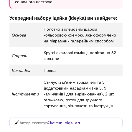
сонячного настрою.
Усередині набору Ідейка (Ideyka) ви знайдете:
Полотно з клейовим шаром і
Основа
кольоровою схемою, яке оформлено
на підрамник галерейним способом
Круглі акрилові камінці, палітра на 32
Стрази
кольори
Викладка
Повна
Стилус із м’яким тримачем та 3
додатковими насадками (на 3, 9
Інструменти
камінчиків і для вирівнювання), 2 шт.
гель-клею, лоток для зручного
сортування, зіп-пакети та інструкція.
©kovtun_olga_art
Автор сюжету: