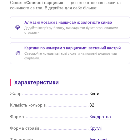
Сюжет
«Сонячні нарциси»
— це ніжне втілення весни та
сонячного світла. Відкрийте для себе більше:
Алмазні мозаїки з нарцисами: золотисте сяйво
💎
Додайте інтер’єру блиску, викладаючи букет огранованими
стразами.
Картини по номерам з нарцисами: весняний настрій
🎨
Створюйте яскраві квіткові сюжети на полотні акриловими
фарбами.
Характеристики
Жанр
Квіти
Кількість кольорів
32
Форма
Квадратна
Форма стразів
Круглі
Тип стразів
Акрилові