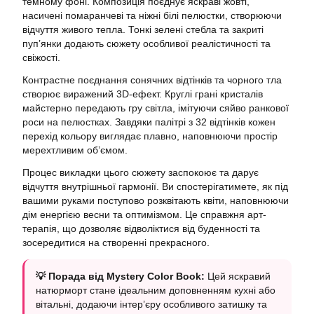
темному фоні. Композиція поєднує яскраві жовті,
насичені помаранчеві та ніжні білі пелюстки, створюючи
відчуття живого тепла. Тонкі зелені стебла та закриті
пуп’янки додають сюжету особливої реалістичності та
свіжості.
Контрастне поєднання сонячних відтінків та чорного тла
створює виражений 3D-ефект. Круглі грані кристалів
майстерно передають гру світла, імітуючи сяйво ранкової
роси на пелюстках. Завдяки палітрі з 32 відтінків кожен
перехід кольору виглядає плавно, наповнюючи простір
мерехтливим об’ємом.
Процес викладки цього сюжету заспокоює та дарує
відчуття внутрішньої гармонії. Ви спостерігатимете, як під
вашими руками поступово розквітають квіти, наповнюючи
дім енергією весни та оптимізмом. Це справжня арт-
терапія, що дозволяє відволіктися від буденності та
зосередитися на створенні прекрасного.
💡 Порада від Mystery Color Book:
Цей яскравий
натюрморт стане ідеальним доповненням кухні або
вітальні, додаючи інтер’єру особливого затишку та