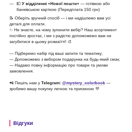
💵
У відділенні «Нової пошти»
— готівкою або
банківською карткою (Передплата 150 грн)
📝 Оберіть зручний спосіб — і ми надішлемо вам усі
деталі для оплати.
✨ Не знаєте, на чому зупинити вибір? Наш асортимент
постійно зростає, і ми з радістю допоможемо вам не
загубитися в цьому розмаїтті! 🎨
— Підберемо набір під ваші запити та тематику;
— Допоможемо з вибором подарунка на будь-який смак;
— Надамо повну інформацію про товари та умови
замовлення.
📲 Пишіть нам у
Telegram:
@mystery_colorbook
—
зробимо вашу покупку легкою та приємною 💜
Відгуки