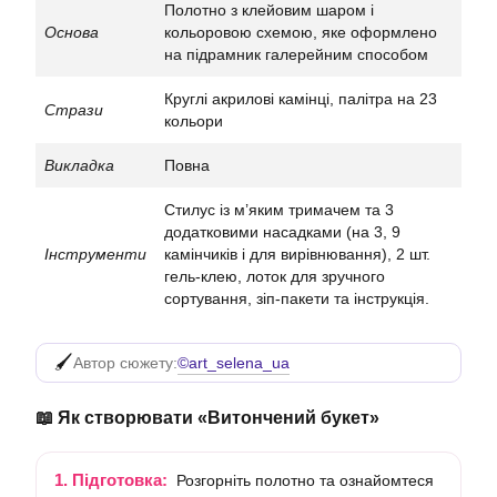
Полотно з клейовим шаром і
Основа
кольоровою схемою, яке оформлено
на підрамник галерейним способом
Круглі акрилові камінці, палітра на 23
Стрази
кольори
Викладка
Повна
Стилус із м’яким тримачем та 3
додатковими насадками (на 3, 9
Інструменти
камінчиків і для вирівнювання), 2 шт.
гель-клею, лоток для зручного
сортування, зіп-пакети та інструкція.
©art_selena_ua
Автор сюжету:
📖 Як створювати «Витончений букет»
1. Підготовка:
Розгорніть полотно та ознайомтеся