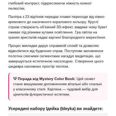
глибокий контраст, підкреслюючи ніжність кожної
пелюстки.
Палітра з 23 відтінків передає плавні переходи від ніжно-
кремового до насиченого коралового кольору. Круглі
стрази створюють об’ємний 3D-ефект, завдяки чому букет
оживає під різними кутами освітлення. Гра світла на
гранях кристалів надає картині благородного мерехтіння.
Процес викладки дарує справжній спокій та дозволяє
відволіктися від буденних справ. Поступове заповнення
полотна сяючими сегментами нагадує медитацію, що
завершується естетичною насолодою. Створення цього
шедевра наповнює простір теплом.
💡 Порада від Mystery Color Book:
Цей сюжет
стане вишуканим доповненням вітальні або спальні
у класичному стилі. Картина — чудовий вибір для
цінителів флористичної естетики.
Усередині набору Ідейка (Ideyka) ви знайдете: