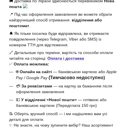
🚚 Доставка по Україні здійснюється перевізником
Нова
пошта
📍 Під час оформлення замовлення ви можете обрати
найзручніший спосіб отримання:
відділення або
поштомат
.
🔔 Як тільки посилка буде відправлена, ви отримаєте
повідомлення (через Telegram, Viber або SMS) із
номером ТТН для відстеження.
🔗 Детальніше про терміни, вартість та способи оплати
читайте на сторінці:
Оплата і доставка
✅
Оплата можлива:
🌐
Онлайн на сайті
— банківською карткою або
Apple
(Тимчасово недоступно)
Pay / Google Pay
💳
За реквізитами
— на картку за бажанням після
оформлення замовлення
💵
У відділенні «Нової пошти»
— готівкою або
банківською карткою (Передплата 150 грн)
📝 Оберіть зручний спосіб — і ми надішлемо вам усі
деталі для оплати.
✨ Не знаєте, на чому зупинити вибір? Наш асортимент