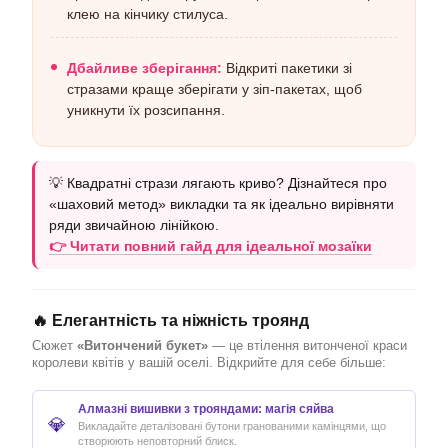
клею на кінчику стилуса.
Дбайливе зберігання:
Відкриті пакетики зі
стразами краще зберігати у зіп-пакетах, щоб
уникнути їх розсипання.
💡 Квадратні стрази лягають криво? Дізнайтеся про
«шаховий метод» викладки та як ідеально вирівняти
ряди звичайною лінійкою.
👉 Читати повний гайд для ідеальної мозаїки
🔥 Елегантність та ніжність троянд
Сюжет
«Витончений букет»
— це втілення витонченої краси
королеви квітів у вашій оселі. Відкрийте для себе більше:
Алмазні вишивки з трояндами: магія сяйва
💎
Викладайте деталізовані бутони гранованими камінцями, що
створюють неповторний блиск.