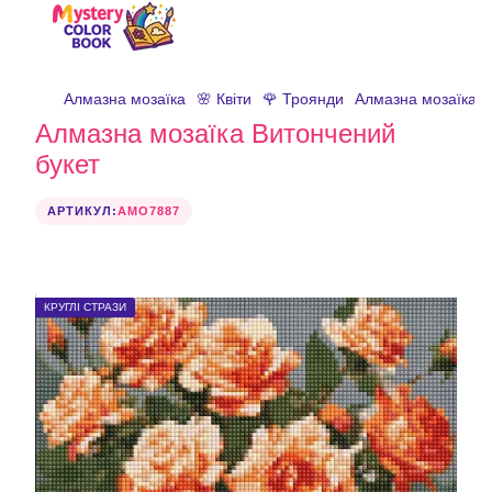
Алмазна мозаїка
🌸 Квіти
🌹 Троянди
Алмазна мозаїка В
Алмазна мозаїка Витончений
букет
АРТИКУЛ:
AMO7887
КРУГЛІ СТРАЗИ