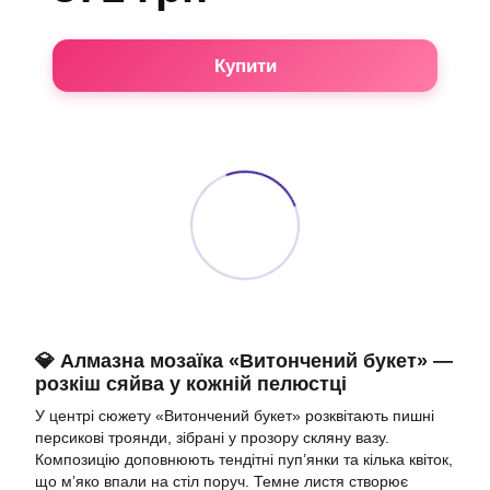
Купити
💎 Алмазна мозаїка «Витончений букет» —
розкіш сяйва у кожній пелюстці
У центрі сюжету «Витончений букет» розквітають пишні
персикові троянди, зібрані у прозору скляну вазу.
Композицію доповнюють тендітні пуп’янки та кілька квіток,
що м’яко впали на стіл поруч. Темне листя створює