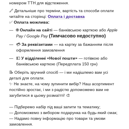
номером ТТН для відстеження.
🔗 Детальніше про терміни, вартість та способи оплати
читайте на сторінці:
Оплата і доставка
✅
Оплата можлива:
🌐
Онлайн на сайті
— банківською карткою або
Apple
(Тимчасово недоступно)
Pay / Google Pay
💳
За реквізитами
— на картку за бажанням після
оформлення замовлення
💵
У відділенні «Нової пошти»
— готівкою або
банківською карткою (Передплата 150 грн)
📝 Оберіть зручний спосіб — і ми надішлемо вам усі
деталі для оплати.
✨ Не знаєте, на чому зупинити вибір? Наш асортимент
постійно зростає, і ми з радістю допоможемо вам не
загубитися в цьому розмаїтті! 🎨
— Підберемо набір під ваші запити та тематику;
— Допоможемо з вибором подарунка на будь-який смак;
— Надамо повну інформацію про товари та умови
замовлення.