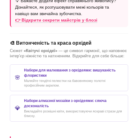
💡 Бажаєте додати ефект справжнього живопису?
Дізнайтеся, як розтушовувати межі кольорів та
навіщо вам звичайна зубочистка.
👉 Відкрити секрети майстрів у блозі
🎨 Витонченість та краса орхідей
Сюжет
«Квітучі орхідеї»
— це символ гармонії, що наповнює
інтер’єр ніжністю та натхненням. Відкрийте для себе більше:
Набори для малювання з орхідеями: вишуканість
флористики
🌸
Малюйте тендітні пелюстки на бавовняному полотні
професійним акрилом.
Набори алмазної мозаїки з орхідеями: сяюча
досконалість
💎
Викладайте розкішні квіти, використовуючи яскраві стрази для
блиску.