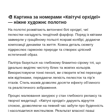
🎨 Картина за номерами «Квітучі орхідеї»
— ніжне художнє полотно
На полотні розквітають витончені білі орхідеї, чиї
пелюстки нагадують тендітний фарфор. Поряд із квітами
завмерли у граційному польоті яскраві колібрі, додаючи
композиції динаміки та життя. Кожна деталь сюжету
підкреслює гармонію природи та створює цілісний
естетичний образ.
Палітра базується на глибокому блакитно-сірому тлі, що
ідеально виділяє чистоту білих та жовтих кольорів.
Використовуючи тонкі пензлі, ви створите м’які переходи
між відтінками, передаючи легкість пелюсток та пір’я
птахів. Стиль мазків дозволяє досягти ефекту об’ємного
та реалістичного зображення.
Процес малювання занурює у стан глибокого релаксу та
творчої медитації. «Квітучі орхідеї» дарують відчуття
спокою, дозволяючи на певний час забути про буденність
і насолодитися мистецтвом. Результат власної праці