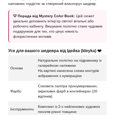
наповнює гордістю за створений власноруч шедевр.
💡 Порада від Mystery Color Book:
Цей сюжет
ідеально доповнить інтер’єр світлої вітальні або
робочого кабінету. Вишукане полотно стане чудовим
подарунком для тих, хто цінує ніжність
флористичних мотивів.
Усе для вашого шедевра від Ідейка (Ideyka) ❤️
Натуральне полотно на підрамнику із
галерейною натяжкою
Основа
На картині нанесена схема контурів
зображення з нумерацією
Соковита палітра пронумерованих,
Фарби
акрилових фарб в контейнерах (20
відтінків)
Комплект із 2-х нейлонових художніх
Інструменти
пензлів різної товщини