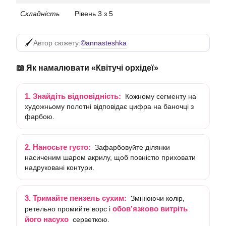
Складність
Рівень 3 з 5
©annasteshka
Автор сюжету:
📖 Як намалювати «Квітучі орхідеї»
1. Знайдіть відповідність:
Кожному сегменту на
художньому полотні відповідає цифра на баночці з
фарбою.
2. Наносьте густо:
Зафарбовуйте ділянки
насиченим шаром акрилу, щоб повністю приховати
надруковані контури.
3. Тримайте пензель сухим:
Змінюючи колір,
обов’язково витріть
ретельно промийте ворс і
його насухо
серветкою.