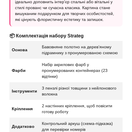
ідеально доповнить інтер'єр спальні або вітальні у
стилі прованс чи сучасна класика. Картина стане
вишуканим подарунком для творчих особистостей,
які цінують флористичну естетику та затишок.
📦 Комплектація набору Strateg
Бавовняне полотно на дерев’яному
Основа
підрамнику з пронумерованою схемою
Набір акрилових фарб у
Фарби
пронумерованих контейнерах (23
відтінки)
3 пензлі різної товщини з нейлонового
Інструменти
волокна
2 настінних кріплення, щоб повісити
Кріплення
готову роботу
Контрольний аркуш (схема-підказка)
Додатково
для перевірки номерів