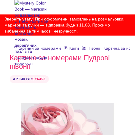
Зверніть увагу! При оформленні замовлень на розмальовки,
маркери та ручки — відправка буде з 11.08. Просимо
вибачення за тимчасовіі незручності.
Картини за номерами
💐 Квіти
🌺 Півонії
Картина за номе
Картина за номерами Пудрові
півонії
АРТИКУЛ:
SY6453