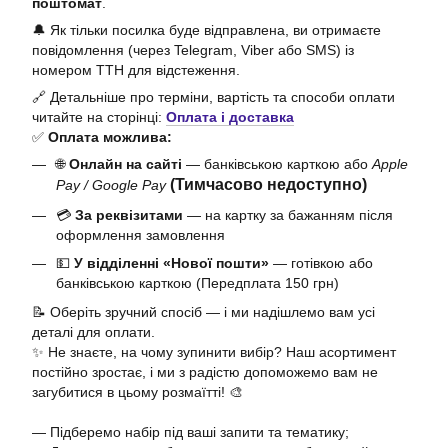
поштомат
.
🔔 Як тільки посилка буде відправлена, ви отримаєте
повідомлення (через Telegram, Viber або SMS) із
номером ТТН для відстеження.
🔗 Детальніше про терміни, вартість та способи оплати
читайте на сторінці:
Оплата і доставка
✅
Оплата можлива:
🌐
Онлайн на сайті
— банківською карткою або
Apple
(Тимчасово недоступно)
Pay / Google Pay
💳
За реквізитами
— на картку за бажанням після
оформлення замовлення
💵
У відділенні «Нової пошти»
— готівкою або
банківською карткою (Передплата 150 грн)
📝 Оберіть зручний спосіб — і ми надішлемо вам усі
деталі для оплати.
✨ Не знаєте, на чому зупинити вибір? Наш асортимент
постійно зростає, і ми з радістю допоможемо вам не
загубитися в цьому розмаїтті! 🎨
— Підберемо набір під ваші запити та тематику;