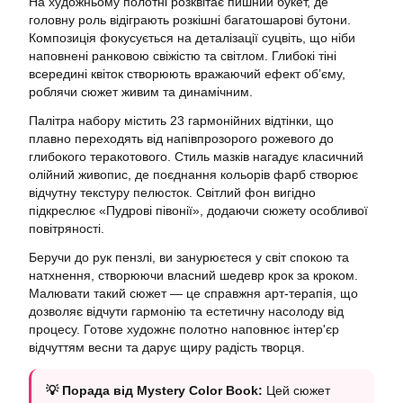
На художньому полотні розквітає пишний букет, де
головну роль відіграють розкішні багатошарові бутони.
Композиція фокусується на деталізації суцвіть, що ніби
наповнені ранковою свіжістю та світлом. Глибокі тіні
всередині квіток створюють вражаючий ефект об’єму,
роблячи сюжет живим та динамічним.
Палітра набору містить 23 гармонійних відтінки, що
плавно переходять від напівпрозорого рожевого до
глибокого теракотового. Стиль мазків нагадує класичний
олійний живопис, де поєднання кольорів фарб створює
відчутну текстуру пелюсток. Світлий фон вигідно
підкреслює «Пудрові півонії», додаючи сюжету особливої
повітряності.
Беручи до рук пензлі, ви занурюєтеся у світ спокою та
натхнення, створюючи власний шедевр крок за кроком.
Малювати такий сюжет — це справжня арт-терапія, що
дозволяє відчути гармонію та естетичну насолоду від
процесу. Готове художнє полотно наповнює інтер'єр
відчуттям весни та дарує щиру радість творця.
💡 Порада від Mystery Color Book:
Цей сюжет