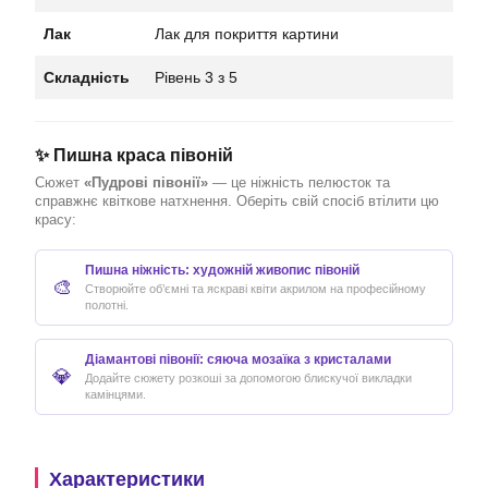
Лак
Лак для покриття картини
Складність
Рівень 3 з 5
✨ Пишна краса півоній
Сюжет
«Пудрові півонії»
— це ніжність пелюсток та
справжнє квіткове натхнення. Оберіть свій спосіб втілити цю
красу:
Пишна ніжність: художній живопис півоній
🎨
Створюйте об’ємні та яскраві квіти акрилом на професійному
полотні.
Діамантові півонії: сяюча мозаїка з кристалами
💎
Додайте сюжету розкоші за допомогою блискучої викладки
камінцями.
Характеристики