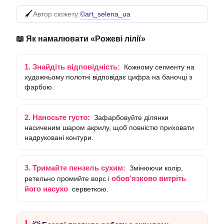
©art_selena_ua
Автор сюжету:
📖 Як намалювати «Рожеві лілії»
1. Знайдіть відповідність:
Кожному сегменту на
художньому полотні відповідає цифра на баночці з
фарбою.
2. Наносьте густо:
Зафарбовуйте ділянки
насиченим шаром акрилу, щоб повністю приховати
надруковані контури.
3. Тримайте пензель сухим:
Змінюючи колір,
обов’язково витріть
ретельно промийте ворс і
його насухо
серветкою.