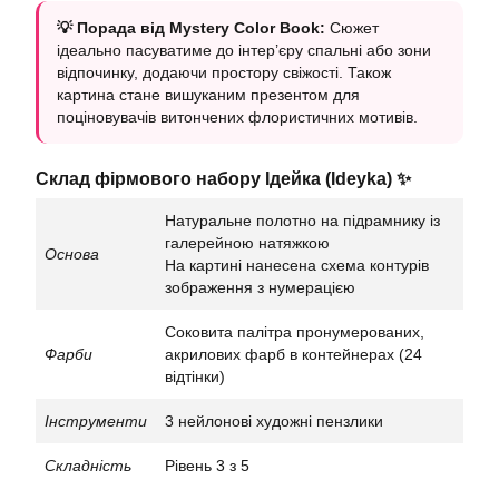
💡 Порада від Mystery Color Book:
Сюжет
ідеально пасуватиме до інтер’єру спальні або зони
відпочинку, додаючи простору свіжості. Також
картина стане вишуканим презентом для
поціновувачів витончених флористичних мотивів.
Склад фірмового набору Ідейка (Ideyka) ✨
Натуральне полотно на підрамнику із
галерейною натяжкою
Основа
На картині нанесена схема контурів
зображення з нумерацією
Соковита палітра пронумерованих,
Фарби
акрилових фарб в контейнерах (24
відтінки)
Інструменти
3 нейлонові художні пензлики
Складність
Рівень 3 з 5