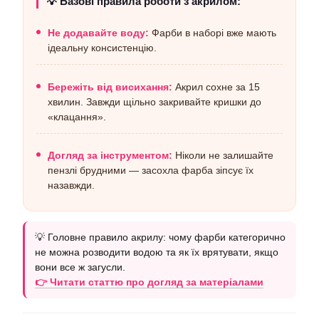
💡 Базові правила роботи з акрилом:
Не додавайте воду:
Фарби в наборі вже мають
ідеальну консистенцію.
Бережіть від висихання:
Акрил сохне за 15
хвилин. Завжди щільно закривайте кришки до
«клацання».
Догляд за інструментом:
Ніколи не залишайте
пензлі брудними — засохла фарба зіпсує їх
назавжди.
💡 Головне правило акрилу: чому фарби категорично
не можна розводити водою та як їх врятувати, якщо
вони все ж загусли.
👉 Читати статтю про догляд за матеріалами