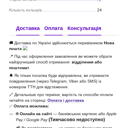
Кількість кольорів
24
Доставка
Оплата
Консультація
🚚 Доставка по Україні здійснюється перевізником
Нова
пошта
📍 Під час оформлення замовлення ви можете обрати
найзручніший спосіб отримання:
відділення або
поштомат
.
🔔 Як тільки посилка буде відправлена, ви отримаєте
повідомлення (через Telegram, Viber або SMS) із
номером ТТН для відстеження.
🔗 Детальніше про терміни, вартість та способи оплати
читайте на сторінці:
Оплата і доставка
✅
Оплата можлива:
🌐
Онлайн на сайті
— банківською карткою або
Apple
(Тимчасово недоступно)
Pay / Google Pay
💳
За реквізитами
— на картку за бажанням після