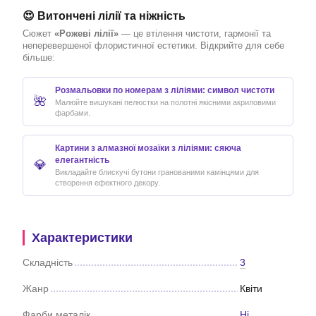
😍 Витончені лілії та ніжність
Сюжет
«Рожеві лілії»
— це втілення чистоти, гармонії та
неперевершеної флористичної естетики. Відкрийте для себе
більше:
Розмальовки по номерам з ліліями: символ чистоти
🌺
Малюйте вишукані пелюстки на полотні якісними акриловими
фарбами.
Картини з алмазної мозаїки з ліліями: сяюча
елегантність
💎
Викладайте блискучі бутони гранованими камінцями для
створення ефектного декору.
Характеристики
Складність
3
Жанр
Квіти
Фарби металік
Ні