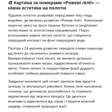
🎨 Картина за номерами «Рожеві лілії» —
ніжна естетика на полотні
Художнє полотно розкриває перед вами тиху гладь
водойми, де велично розквітли «Рожеві лілії». Композиція
акцентує увагу на трьох пишних бутонах із тендітними
пелюстками та золотистими серцевинами. Поруч
розташовані широкі листки латаття, що створюють
природний контраст на фоні смарагдової води.
Палітра з 24 відтінків дозволяє передати плавні переходи
від білого до насиченого рожевого кольору.
Використовуючи тонкі пензлі, ви зможете детально
промалювати кожен мазок, підкреслюючи об’ємність
квіток. Темно-зелені та лазурні барви фарб додають
особливої глибини дзеркальній поверхні озера.
Завдання малювати цей сюжет принесе вам відчуття
затишку та внутрішньої рівноваги. Кожна лінія наповнена
спокоєм, що допомагає розслабитися та отримати
задоволення від творчого процесу. Це ідеальна
можливість відволіктися від справ і створити власний
шедевр, сповнений природної магії.