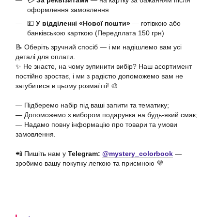
оформлення замовлення
💵
У відділенні «Нової пошти»
— готівкою або
банківською карткою (Передплата 150 грн)
📝 Оберіть зручний спосіб — і ми надішлемо вам усі
деталі для оплати.
✨ Не знаєте, на чому зупинити вибір? Наш асортимент
постійно зростає, і ми з радістю допоможемо вам не
загубитися в цьому розмаїтті! 🎨
— Підберемо набір під ваші запити та тематику;
— Допоможемо з вибором подарунка на будь-який смак;
— Надамо повну інформацію про товари та умови
замовлення.
📲 Пишіть нам у
Telegram:
@mystery_colorbook
—
зробимо вашу покупку легкою та приємною 💜