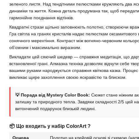
зеленого листя. Над тендітними пелюстками кружляють два яск
динаміки та життя. Кожна деталь продумана так, щоб передати пр
гармонійне поєднання відтінків.
Квадратні стрази щільно заповнюють полотно, створюючи враж
Гра світла на гранях кристалів надає пелюсткам оксамитового
сонячного мерехтіння. Контраст між вогняно-червоним кольор
об’ємним і максимально виразним.
Викладати цей сяючий шедевр — справжня медитація, що дарує
встановленої грані. Алмазна техніка дозволяє відчути себе тво
вашими руками народжується справжня квіткова казка. Процес
викликає щире захоплення своєю яскравістю та блиском.
💡 Порада від Mystery Color Book:
Сюжет стане ніжним акц
затишку та природного тепла. Завдяки складності 2/5 цей наб
витончений подарунок близькій людині.
📦 Що входить у набір ColorArt ?
Основа
Полотно на клейовій основі зі схемою (нат