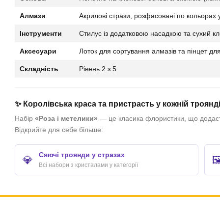
Алмази
Акрилові стрази, розфасовані по кольорах 
Інструменти
Стилус із додатковою насадкою та сухий кле
Аксесуари
Лоток для сортування алмазів та пінцет дл
Складність
Рівень 2 з 5
✨ Королівська краса та пристрасть у кожній троянд
Набір
«Роза і метелики»
— це класика флористики, що додасть
Відкрийте для себе більше:
Сяючі троянди у стразах
💎
🖼
Всі набори з кристалами у категорії