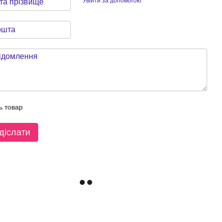
Увійти за допомогою
ь товар
діслати