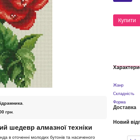
Купити
Характери
Жанр
Складність
Форма
підрамника
.
Доставка
00 грн
.
Новий від
ий шедевр алмазної техніки
нда в оточенні молодих бутонів та насиченого