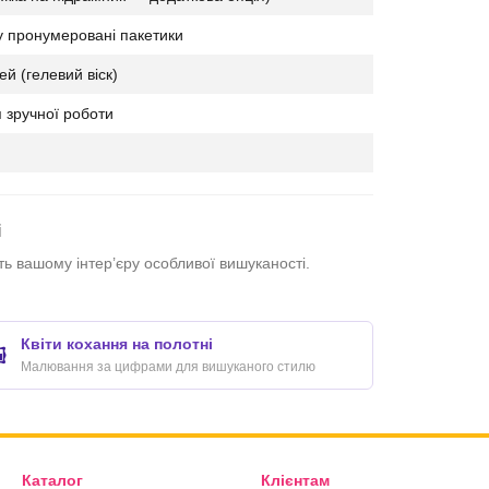
у пронумеровані пакетики
й (гелевий віск)
я зручної роботи
і
 вашому інтер’єру особливої вишуканості.
Квіти кохання на полотні
️
Малювання за цифрами для вишуканого стилю
Каталог
Клієнтам