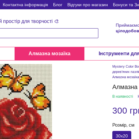
Контактна інформація
Блог
Відгуки про магазин
Бонуси та З
й простір для творчості 🎨
Приймаємо
цілодобов
и
Алмазна мозаїка
Інструменти дл
Mystery Color B
дерев’яних пазлі
Алмазна мозаїк
Алмазна 
В наявності
300 гр
Розмір, см
30x20