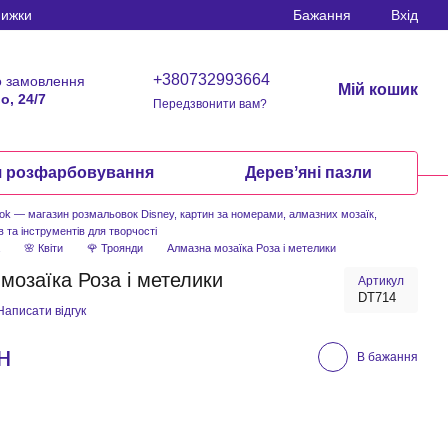
нижки
Бажання
Вхід
+380732993664
 замовлення
Мій кошик
о, 24/7
Передзвонити вам?
я розфарбовування
Деревʼяні пазли
ook — магазин розмальовок Disney, картин за номерами, алмазних мозаїк,
в та інструментів для творчості
а
🌸 Квіти
🌹 Троянди
Алмазна мозаїка Роза і метелики
мозаїка Роза і метелики
Артикул
DT714
Написати відгук
н
В бажання