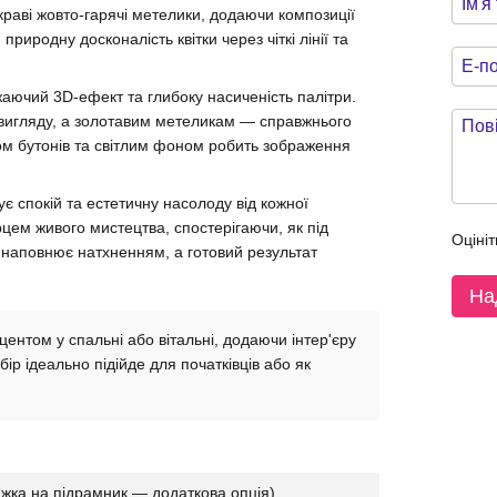
раві жовто-гарячі метелики, додаючи композиції
иродну досконалість квітки через чіткі лінії та
аючий 3D-ефект та глибоку насиченість палітри.
 вигляду, а золотавим метеликам — справжнього
ом бутонів та світлим фоном робить зображення
 спокій та естетичну насолоду від кожної
рцем живого мистецтва, спостерігаючи, як під
Оцініт
 наповнює натхненням, а готовий результат
На
ентом у спальні або вітальні, додаючи інтер'єру
ір ідеально підійде для початківців або як
яжка на підрамник — додаткова опція)