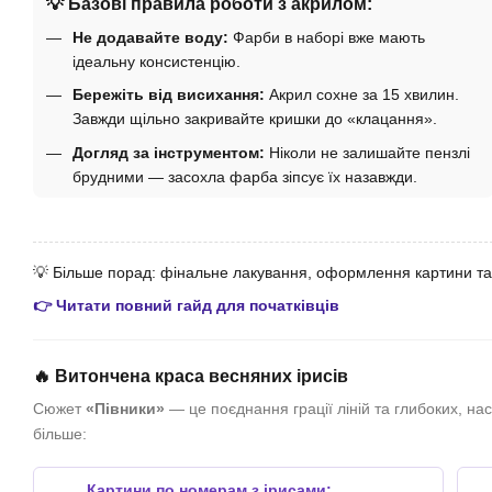
💡 Базові правила роботи з акрилом:
Не додавайте воду:
Фарби в наборі вже мають
ідеальну консистенцію.
Бережіть від висихання:
Акрил сохне за 15 хвилин.
Завжди щільно закривайте кришки до «клацання».
Догляд за інструментом:
Ніколи не залишайте пензлі
брудними — засохла фарба зіпсує їх назавжди.
💡 Більше порад: фінальне лакування, оформлення картини та
👉 Читати повний гайд для початківців
🔥 Витончена краса весняних ірисів
Сюжет
«Півники»
— це поєднання грації ліній та глибоких, на
більше:
Картини по номерам з ірисами: