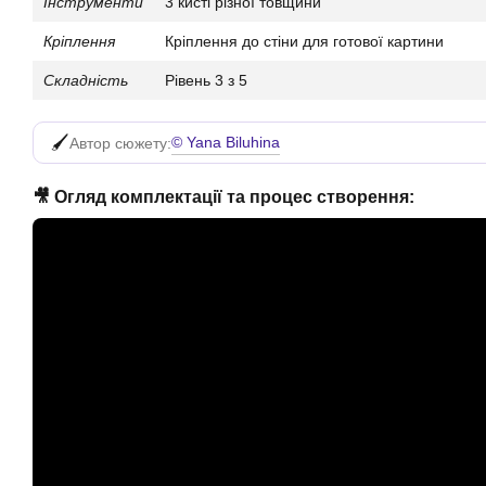
Інструменти
3 кисті різної товщини
Кріплення
Кріплення до стіни для готової картини
Складність
Рівень 3 з 5
© Yana Biluhina
Автор сюжету:
🎥 Огляд комплектації та процес створення: