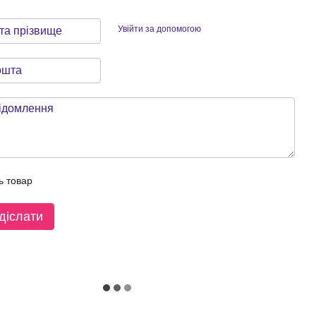
Увійти за допомогою
ь товар
діслати