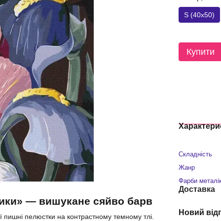
S (40x50)
Купити
Характери
Складність
Жанр
Фарби металі
Доставка
ники» — вишукане сяйво барв
Новий від
ї пишні пелюстки на контрастному темному тлі.