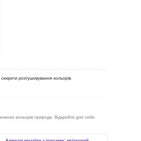
 секрети розтушовування кольорів.
сичених кольорів природи. Відкрийте для себе
Алмазні мозаїки з ірисами: квітковий