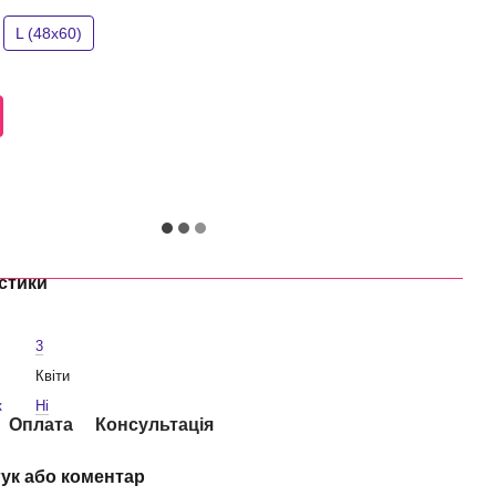
L (48x60)
стики
3
Квіти
к
Ні
Оплата
Консультація
гук або коментар