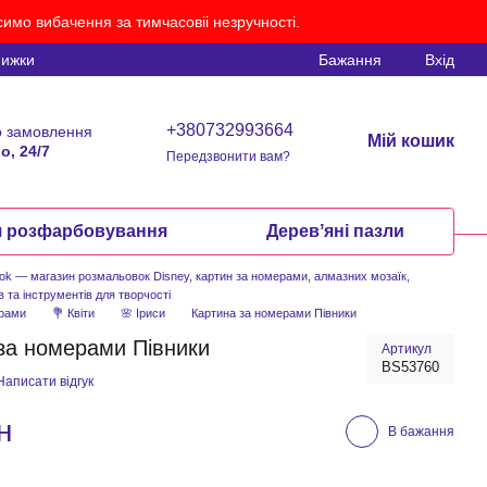
имо вибачення за тимчасовіі незручності.
нижки
Бажання
Вхід
+380732993664
 замовлення
Мій кошик
о, 24/7
Передзвонити вам?
я розфарбовування
Деревʼяні пазли
ook — магазин розмальовок Disney, картин за номерами, алмазних мозаїк,
в та інструментів для творчості
ерами
💐 Квіти
🌸 Іриси
Картина за номерами Півники
за номерами Півники
Артикул
BS53760
Написати відгук
н
В бажання