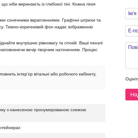
о ніби виринають із глибокої тіні. Кожна лінія
авими сонячними вкрапленнями. Графічні штрихи та
су. Темно-коричневий фон надає зображенню
найти внутрішню рівновагу та спокій. Ваші пензлі
 наповнюючи вечір творчим натхненням. Процес
овнить інтер’єр вітальні або робочого кабінету,
Оцініт
На
нику з нанесеною пронумерованою схемою
нтейнерах