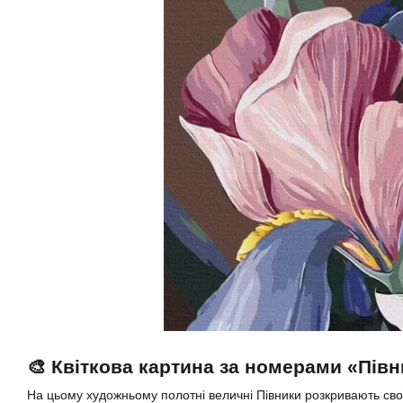
🎨 Квіткова картина за номерами «Пів
На цьому художньому полотні величні Півники розкривають сво