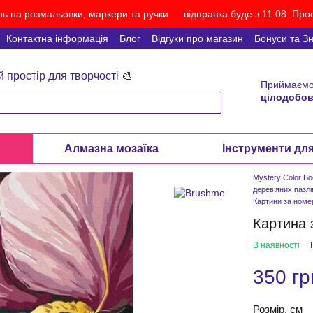
ь на розмальовки, маркери та ручки — відправка буде з 11.08. Прос
Контактна інформація
Блог
Відгуки про магазин
Бонуси та З
й простір для творчості 🎨
Приймаємо
цілодобов
и
Алмазна мозаїка
Інструменти дл
Mystery Color B
дерев’яних пазлі
Картини за ном
Картина 
В наявності
350 гр
Розмір, см