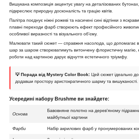
Вишукана композиція акцентує увагу на деталізованих бутонах, щ
підкреслює природну досконалість та грацію квітів.
Палітра поєднує ніжні рожеві та насичені сині відтінки з яскр
плавні переходи фарб створюють ефект професійного живопи
особливої виразності та візуального об’єму.
Малювати такий сюжет — справжня насолода, що допомагає від
шар за шаром створюватимуть витончену флористичну магію,
роботи над картиною дарує відчуття естетичного тріумфу.
💡 Порада від Mystery Color Book:
Цей сюжет ідеально доп
додавши простору аристократичного шарму та вишуканості.
Усередині набору Brushme ви знайдете:
Бавовняне полотно на дерев'яному підрам
Основа
майбутньої картини
Фарби
Набір акрилових фарб у пронумерованих ко