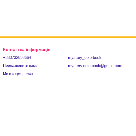
Контактна інформація
+380732993664
mystery_colorbook
mystery.colorbook@gmail.com
Передзвонити вам?
Ми в соцмережах