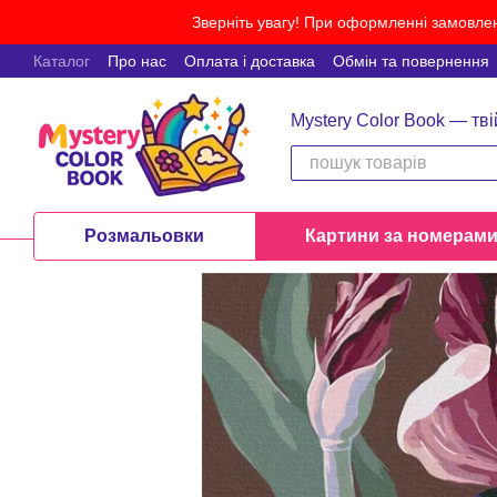
Перейти до основного контенту
Зверніть увагу! При оформленні замовлен
Каталог
Про нас
Оплата і доставка
Обмін та повернення
Mystery Color Book — тві
Розмальовки
Картини за номерам